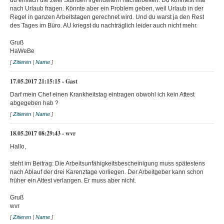
du einfach die zwei Stunden irgendwann nacharbeiten. Du könntest mal
nach Urlaub fragen. Könnte aber ein Problem geben, weil Urlaub in der
Regel in ganzen Arbeitstagen gerechnet wird. Und du warst ja den Rest
des Tages im Büro. AU kriegst du nachträglich leider auch nicht mehr.
Gruß
HaWeBe
[
Zitieren
|
Name
]
17.05.2017 21:15:15 - Gast
Darf mein Chef einen Krankheitstag eintragen obwohl ich kein Attest
abgegeben hab ?
[
Zitieren
|
Name
]
18.05.2017 08:29:43 - wvr
Hallo,
steht im Beitrag: Die Arbeitsunfähigkeitsbescheinigung muss spätestens
nach Ablauf der drei Karenztage vorliegen. Der Arbeitgeber kann schon
früher ein Attest verlangen. Er muss aber nicht.
Gruß
wvr
[
Zitieren
|
Name
]