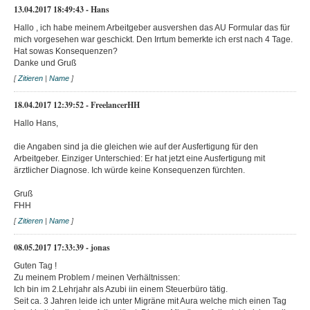
13.04.2017 18:49:43 - Hans
Hallo , ich habe meinem Arbeitgeber ausvershen das AU Formular das für
mich vorgesehen war geschickt. Den Irrtum bemerkte ich erst nach 4 Tage.
Hat sowas Konsequenzen?
Danke und Gruß
[
Zitieren
|
Name
]
18.04.2017 12:39:52 - FreelancerHH
Hallo Hans,
die Angaben sind ja die gleichen wie auf der Ausfertigung für den
Arbeitgeber. Einziger Unterschied: Er hat jetzt eine Ausfertigung mit
ärztlicher Diagnose. Ich würde keine Konsequenzen fürchten.
Gruß
FHH
[
Zitieren
|
Name
]
08.05.2017 17:33:39 - jonas
Guten Tag !
Zu meinem Problem / meinen Verhältnissen:
Ich bin im 2.Lehrjahr als Azubi iin einem Steuerbüro tätig.
Seit ca. 3 Jahren leide ich unter Migräne mit Aura welche mich einen Tag