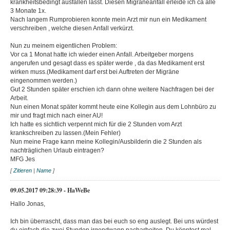
krankheitsbedingt ausfallen lässt. Diesen Migräneanfall erleide ich ca alle
3 Monate 1x.
Nach langem Rumprobieren konnte mein Arzt mir nun ein Medikament
verschreiben , welche diesen Anfall verkürzt.
Nun zu meinem eigentlichen Problem:
Vor ca 1 Monat hatte ich wieder einen Anfall. Arbeitgeber morgens
angerufen und gesagt dass es später werde , da das Medikament erst
wirken muss.(Medikament darf erst bei Auftreten der Migräne
eingenommen werden.)
Gut 2 Stunden später erschien ich dann ohne weitere Nachfragen bei der
Arbeit.
Nun einen Monat später kommt heute eine Kollegin aus dem Lohnbüro zu
mir und fragt mich nach einer AU!
Ich hatte es sichtlich verpennt mich für die 2 Stunden vom Arzt
krankschreiben zu lassen.(Mein Fehler)
Nun meine Frage kann meine Kollegin/Ausbilderin die 2 Stunden als
nachträglichen Urlaub eintragen?
MFG Jes
[
Zitieren
|
Name
]
09.05.2017 09:28:39 - HaWeBe
Hallo Jonas,
Ich bin überrascht, dass man das bei euch so eng auslegt. Bei uns würdest