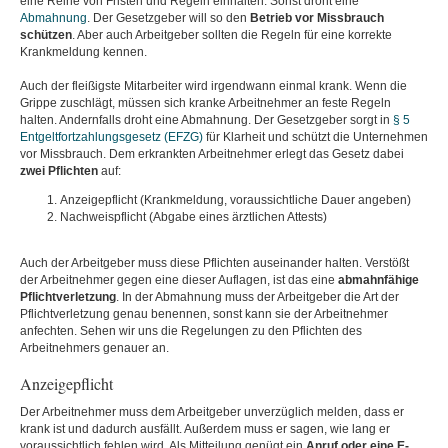
eine Reihe von Fristen und Regeln einhalten. Sonst droht eine
Abmahnung
. Der Gesetzgeber will so den
Betrieb vor Missbrauch
schützen
. Aber auch Arbeitgeber sollten die Regeln für eine korrekte
Krankmeldung kennen.
Auch der fleißigste Mitarbeiter wird irgendwann einmal krank. Wenn die
Grippe zuschlägt, müssen sich kranke Arbeitnehmer an feste Regeln
halten. Andernfalls droht eine Abmahnung. Der Gesetzgeber sorgt in
§ 5
Entgeltfortzahlungsgesetz (EFZG)
für Klarheit und schützt die Unternehmen
vor Missbrauch. Dem erkrankten Arbeitnehmer erlegt das Gesetz dabei
zwei Pflichten
auf:
Anzeigepflicht (Krankmeldung, voraussichtliche Dauer angeben)
Nachweispflicht (Abgabe eines ärztlichen Attests)
Auch der Arbeitgeber muss diese Pflichten auseinander halten. Verstößt
der Arbeitnehmer gegen eine dieser Auflagen, ist das eine
abmahnfähige
Pflichtverletzung
. In der Abmahnung muss der Arbeitgeber die Art der
Pflichtverletzung genau benennen, sonst kann sie der Arbeitnehmer
anfechten. Sehen wir uns die Regelungen zu den Pflichten des
Arbeitnehmers genauer an.
Anzeigepflicht
Der Arbeitnehmer muss dem Arbeitgeber unverzüglich melden, dass er
krank ist und dadurch ausfällt. Außerdem muss er sagen, wie lang er
voraussichtlich fehlen wird. Als Mitteilung genügt ein
Anruf oder eine E-