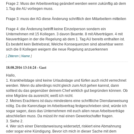
Frage 2: Muss der Arbeitsvertrag geändert werden wenn zukünftig ab dem
1.Tag die AU vorliegen muss.
Frage 3: muss der AG diese Änderung schriftlich den Mitarbeitern mitteilen
Frage 4: die Änderung betrifft keine Einzelperson sondern ein
Unternehmen mit 15 Kollegen. 3 davon Beamte. 8 mit Altverträgen. 4 mit
Neuverträgen in der die Regelung ab dem 1. Tag AU bereits enthalten ist.
Es besteht kein Betriebsrat, Welche Konsequenzen sind absehbar wenn
sich die 8 Kollegen weigern die neue Regelung anzuerkennen
[
Zitieren
|
Name
]
18.08.2016 13:14:24 - Gast
Hallo,
1. Krankheitstage sind keine Urlaubstage und fürfen auch nicht verrechnet
werden. Wenn du allerdings nicht gleich zum Arzt gehen kannst, dann
solltest du das gegenüber deinem Chef wirklich gut begründen können. Ob
eine Migräne da ausreicht, weiß ich nicht.
2. Meines Erachtens ist dazu mindestens eine schriftliche Dienstanweisung
nötig. Da die Karenztage im Arbeitsvertrag festgeschrieben sind, würde ich
sogar sagen, dass das Unternehmen mit euch allen neue Arbeitsverträge
abschließen muss. Da müsst ihr mal einen Gewerkschafter fragen.
3. Siehe 2.
4. Wer sich einer Dienstanweisung widersetzt, riskiert eine Abmahnung
oder sogar eine Kündigung. Bevor ich mich in dieser Sache mit dem