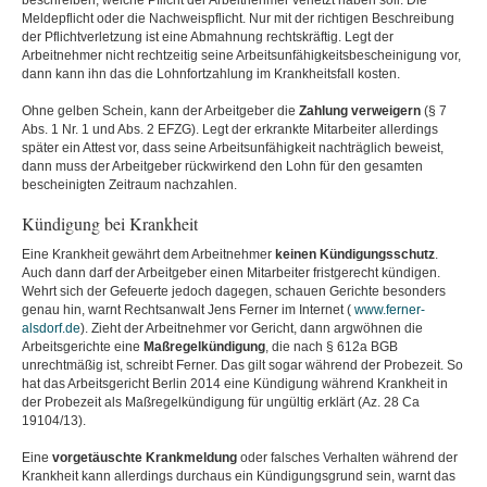
beschreiben, welche Pflicht der Arbeitnehmer verletzt haben soll: Die
Meldepflicht oder die Nachweispflicht. Nur mit der richtigen Beschreibung
der Pflichtverletzung ist eine Abmahnung rechtskräftig. Legt der
Arbeitnehmer nicht rechtzeitig seine Arbeitsunfähigkeitsbescheinigung vor,
dann kann ihn das die Lohnfortzahlung im Krankheitsfall kosten.
Ohne gelben Schein, kann der Arbeitgeber die
Zahlung
verweigern
(§ 7
Abs. 1 Nr. 1 und Abs. 2 EFZG). Legt der erkrankte Mitarbeiter allerdings
später ein Attest vor, dass seine Arbeitsunfähigkeit nachträglich beweist,
dann muss der Arbeitgeber rückwirkend den Lohn für den gesamten
bescheinigten Zeitraum nachzahlen.
Kündigung bei Krankheit
Eine Krankheit gewährt dem Arbeitnehmer
keinen Kündigungsschutz
.
Auch dann darf der Arbeitgeber einen Mitarbeiter fristgerecht kündigen.
Wehrt sich der Gefeuerte jedoch dagegen, schauen Gerichte besonders
genau hin, warnt Rechtsanwalt Jens Ferner im Internet (
www.ferner-
alsdorf.de
). Zieht der Arbeitnehmer vor Gericht, dann argwöhnen die
Arbeitsgerichte eine
Maßregelkündigung
, die nach § 612a BGB
unrechtmäßig ist, schreibt Ferner. Das gilt sogar während der Probezeit. So
hat das Arbeitsgericht Berlin 2014 eine Kündigung während Krankheit in
der Probezeit als Maßregelkündigung für ungültig erklärt (Az. 28 Ca
19104/13).
Eine
vorgetäuschte Krankmeldung
oder falsches Verhalten während der
Krankheit kann allerdings durchaus ein Kündigungsgrund sein, warnt das