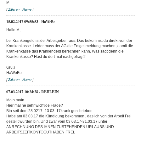
M
[
Zitieren
|
Name
]
15.02.2017 09:55:53 - HaWeBe
Hallo M,
bei Krankengeld ist der Arbeitgeber raus. Das bekommst du direkt von der
Krankenkasse. Leider muss der AG die Entgeltmeldung machen, damit die
Krankenkasse das Krankengeld berechnen kann. Was sagt denn die
Krankenkasse? Hast du dort mal nachgefragt?
Gruß
HaWeBe
[
Zitieren
|
Name
]
07.03.2017 10:24:28 - REHLEIN
Moin moin
Hier mal ne sehr wichtige Frage?
Bin seit dem 28.0217- 13.03 .17krank geschrieben.
Habe am 03.03.17 die Kündigung bekommen , das ich von der Arbeit Frei
gestellt wurden bin. Und zwar vom 03.03.17-31.03.17.unter
ANRECHNUNG DES IHNEN ZUSTEHENDEN URLAUBS UND
ARBEITSZEITKONTOGUTHABEN FREI.