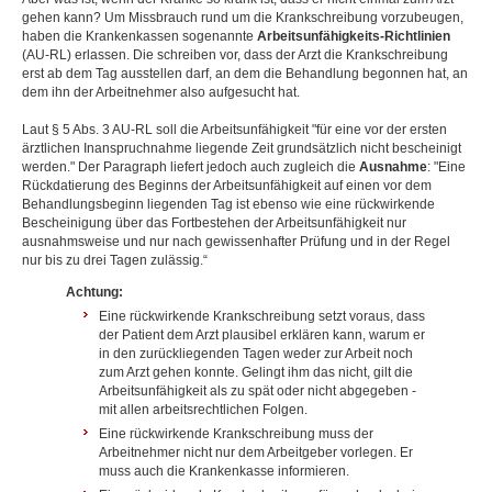
gehen kann? Um Missbrauch rund um die Krankschreibung vorzubeugen,
haben die Krankenkassen sogenannte
Arbeitsunfähigkeits-Richtlinien
(AU-RL) erlassen. Die schreiben vor, dass der Arzt die Krankschreibung
erst ab dem Tag ausstellen darf, an dem die Behandlung begonnen hat, an
dem ihn der Arbeitnehmer also aufgesucht hat.
Laut § 5 Abs. 3 AU-RL soll die Arbeitsunfähigkeit "für eine vor der ersten
ärztlichen Inanspruchnahme liegende Zeit grundsätzlich nicht bescheinigt
werden." Der Paragraph liefert jedoch auch zugleich die
Ausnahme
: "Eine
Rückdatierung des Beginns der Arbeitsunfähigkeit auf einen vor dem
Behandlungsbeginn liegenden Tag ist ebenso wie eine rückwirkende
Bescheinigung über das Fortbestehen der Arbeitsunfähigkeit nur
ausnahmsweise und nur nach gewissenhafter Prüfung und in der Regel
nur bis zu drei Tagen zulässig.“
Achtung:
Eine rückwirkende Krankschreibung setzt voraus, dass
der Patient dem Arzt plausibel erklären kann, warum er
in den zurückliegenden Tagen weder zur Arbeit noch
zum Arzt gehen konnte. Gelingt ihm das nicht, gilt die
Arbeitsunfähigkeit als zu spät oder nicht abgegeben -
mit allen arbeitsrechtlichen Folgen.
Eine rückwirkende Krankschreibung muss der
Arbeitnehmer nicht nur dem Arbeitgeber vorlegen. Er
muss auch die Krankenkasse informieren.