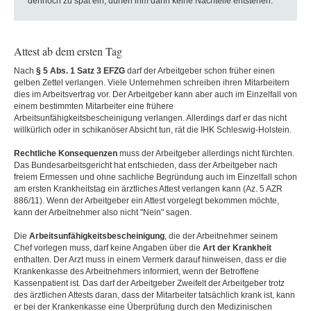
dennoch zu spät ein, dürfen ihm dann keine Nachteile entstehen.
Attest ab dem ersten Tag
Nach
§ 5 Abs. 1 Satz 3 EFZG
darf der Arbeitgeber schon früher einen
gelben Zettel verlangen. Viele Unternehmen schreiben ihren Mitarbeitern
dies im Arbeitsvertrag vor. Der Arbeitgeber kann aber auch im Einzelfall von
einem bestimmten Mitarbeiter eine frühere
Arbeitsunfähigkeitsbescheinigung verlangen. Allerdings darf er das nicht
willkürlich oder in schikanöser Absicht tun, rät die IHK Schleswig-Holstein.
Rechtliche
Konsequenzen
muss der Arbeitgeber allerdings nicht fürchten.
Das Bundesarbeitsgericht hat entschieden, dass der Arbeitgeber nach
freiem Ermessen und ohne sachliche Begründung auch im Einzelfall schon
am ersten Krankheitstag ein ärztliches Attest verlangen kann (Az. 5 AZR
886/11). Wenn der Arbeitgeber ein Attest vorgelegt bekommen möchte,
kann der Arbeitnehmer also nicht "Nein" sagen.
Die
Arbeitsunfähigkeitsbescheinigu
ng
, die der Arbeitnehmer seinem
Chef vorlegen muss, darf keine Angaben über die
Art der Krankheit
enthalten. Der Arzt muss in einem Vermerk darauf hinweisen, dass er die
Krankenkasse des Arbeitnehmers informiert, wenn der Betroffene
Kassenpatient ist. Das darf der Arbeitgeber Zweifelt der Arbeitgeber trotz
des ärztlichen Attests daran, dass der Mitarbeiter tatsächlich krank ist, kann
er bei der Krankenkasse eine Überprüfung durch den Medizinischen