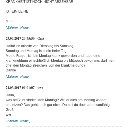
KRANKHEIT IST NOCH NICHT ABSEHBAR!
IST EIN LEIHE
MFG
[
Zitieren
|
Name
]
23.03.2017 20:35:50 - Gast
Hallo! Ich arbeite von Dienstag bis Samstag.
Sonntag und Montag ist mein freier Tag.
Meine Frage : ich bin Montag krank geworden und habe eine
krankmeldung einschließlich Montag bis Mittwoch bekomme, darf mein
chef den Montag streichen von der krankmeldung?
Danke
[
Zitieren
|
Name
]
24.03.2017 09:01:07 - wvr
Hallo,
was heißt, er streicht den Montag? Will er dich am Montag wieder
einsetzen? Das geht doch gar nicht. Da bist du doch arbeitsunfähig.
Gruß
wvr
[
Zitieren
|
Name
]