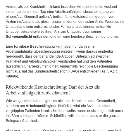
Anders als bei Krankheit im
Inland
brauchen Arbeitnehmer im Ausland
immer ab dem ersten Tag eine Arbeitsunfähigkeitsbescheinigung von
einem Arzt. Generell gelten Arbeitsunfähigkeitsbescheinigungen von
Ärzten im Ausland als gleichrangig mit denen deutscher Ärzte. Wenn es im
Urlaubsland kein entsprechendes Formular gibt, können erkrankte
Urlauber beispielsweise ihren Arzt am Urlaubsort von seiner
Schweigepflicht
entbinden
und um eine formlose Bescheinigung bitten.
Eine
formlose
Bescheinigung
kann aber nur dann eine
Arbeitsunfähigkeitsbescheinigung ersetzen, wenn daraus eindeutig
hervorgeht, dass der behandelnde Arzt den Unterschied zwischen
Krankheit und Arbeitsunfähigkeit verstanden hat und den Patienten
tatsächlich für arbeitsunfähig hält. Andernfalls reicht die Bescheinigung
nicht aus, hat das Bundesarbeitsgericht (BAG) entschieden (Az. 5 AZR
499/96).
Rückwirkende Krankschreibung: Darf der Arzt die
Arbeitsunfähigkeit zurückdatieren?
Wie wir gesehen haben, geht es nicht um Krankheit oder Gesundheit,
sondern um
Arbeitsunfähigkeit
. Natürlich wird ein Arzt auch einen
vergrippten Patienten krankschreiben, selbst wenn er sich eigentlich noch
ins Büro schleppen könnte. Schließlich will niemand, dass er die ganze
Belegschaft ansteckt.
Aber was ist, wenn der Kranke so krank ist, dass er nicht einmal zum Arzt