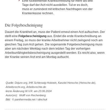
Eine rückwirkende Krankschreibung für mehr als drei
Tage darf der Arzt nicht ausstellen. Tut er es doch,
muss er zumindest mit kritischen Nachfragen von der
Krankenkasse rechnen.
Die Folgebescheinigung
Dauert die Krankheit an, muss der Patient erneut einen Arzt aufsuchen. Der
stellt eine
Folgebescheinigung
aus. Endet die erste Krankschreibung an
einem Freitag, so muss der kranke Arbeitnehmer nicht zwingend noch am
gleichen Tag zum Arzt gehen. Die sogenannte Folgebescheinigung muss
aber am nächsten Werktag nach dem letzten Tag der vorherigen
Arbeitsunfähigkeitsbescheinigung ausgestellt werden. Es reicht also, wenn
der Kranke seinen Arzt erst am Montag aufsucht.
Quelle: Dejure.org, IHK Schleswig-Holstein, Kanzlei Hensche (Hensche.de),
Arbeitsrecht.org, Arbeitsrechte.de
letzte Änderung W.V.R. am 23.06.2024
Autor(en): Wolff von Rechenberg
Bild: © panthermedia.net / olinchuk