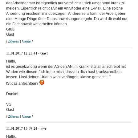
der Arbeitnehmer ist eigentlich nur verpflichtet, sich umgehend krank zu
melden. Eigentlich reicht dafür ein Anruf oder eine E-Mail. Eine solche
Anordnung erscheint mir überzogen. Andererseits kann der Arbeitgeber
eine Menge Dinge über Dienstanweisungen regeln. Da wird dir wohl nur
ein Fachanwalt weiterhelfen können.
Gruß
Gast
[
Zitieren
|
Name
]
11.01.2017 12:25:41 - Gast
Hallo,
ist es gesetzwidrig wenn der AG den AN im Krankheitsfall anschreibt mit
Worten wie diesen: "Ich freue mich, dass du dich hast krankschreiben
lassen. Hast deinen Urlaub wohl verlängert. klasse gemacht..."
ISt das anfechtbar?
Danke!
VG
Gast
[
Zitieren
|
Name
]
11.01.2017 13:07:24 - wvr
Hallo,