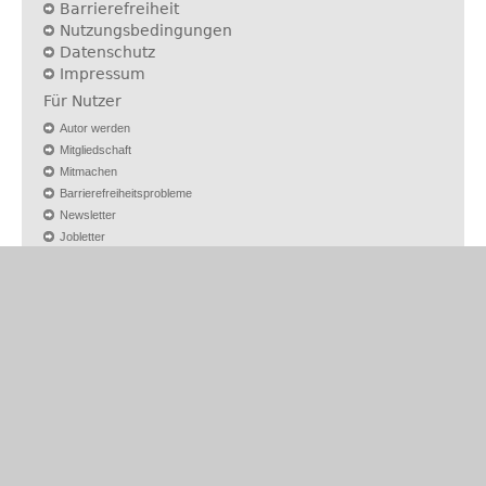
Barrierefreiheit
Nutzungsbedingungen
Datenschutz
Impressum
Für Nutzer
Autor werden
Mitgliedschaft
Mitmachen
Barrierefreiheitsprobleme
Newsletter
Jobletter
ein Projekt der
reimus.NET GmbH
Weitere Projekte
Controlling-Portal.de
Controller-Stellen.de