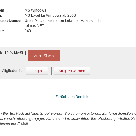
tem:
MS Windows
n:
MS Excel für Windows ab 2003
aussetzungen:
Unter Mac funktionieren teilweise Makros nicht!
reimus.NET
er:
140
nkl. 19 % MwSt. |
zum Shop
Mitglieder frei
Login
Mitglied werden
Zurück zum Bereich
n Sie
: Bei Klick auf "zum Shop" werden Sie zu einem externen Zahlungsdienstleister
us verschiedenen gängigen Zahlmethoden auswählen. Ihre Rechnung erhalten Sie 
iesem per E-Mail.