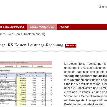
Mitgli
R-STELLENMARKT
EXCEL-VORLAGEN
FORUM
latz
/
Excel-Tools
/
Kostenrechnung
lage: RS Kosten-Leistungs-Rechnung
Premium
Mit diesem Excel-Tool können Si
umfangreiche Kosten-Leistungs
erstellen. Durch die flexible Stru
Vorlage für Kostenrechnung in
Ihre Unternehmenssituation ang
Erhalten Sie mit diesem Tool ein
über die Einzelkosten und Gemei
einzelnen Kostenstellen und Kos
Vorhandene Gemeinksoten könn
nach Anlage der Umlageschlüsse
Kostenträger umgelegt werden.