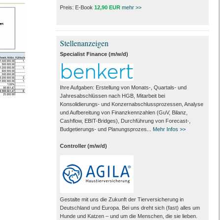
Preis: E-Book
12,90 EUR
mehr >>
Stellenanzeigen
Specialist Finance (m/w/d)
Ihre Aufgaben: Erstellung von Monats‑, Quartals‑ und
Jahresabschlüssen nach HGB, Mitarbeit bei
Konsolidierungs‑ und Konzernabschlussprozessen, Analyse
und Aufbereitung von Finanzkennzahlen (GuV, Bilanz,
Cashflow, EBIT-Bridges), Durchführung von Forecast‑,
Budgetierungs‑ und Planungsprozes...
Mehr Infos >>
Controller (m/w/d)
Gestalte mit uns die Zukunft der Tierversicherung in
Deutschland und Europa. Bei uns dreht sich (fast) alles um
Hunde und Katzen – und um die Menschen, die sie lieben.