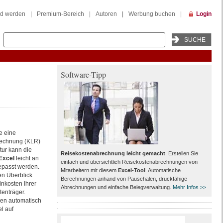
ed werden
|
Premium-Bereich
|
Autoren
|
Werbung buchen
|
Login
Software-Tipp
e eine
rechnung (KLR)
ktur kann die
Reisekostenabrechnung leicht gemacht
. Erstellen Sie
 Excel
leicht an
einfach und übersichtlich Reisekostenabrechnungen von
epasst werden.
Mitarbeitern mit diesem
Excel-Tool
. Automatische
en Überblick
Berechnungen anhand von Pauschalen, druckfähige
nkosten Ihrer
Abrechnungen und einfache Belegverwaltung.
Mehr Infos >>
tenträger.
en automatisch
l auf