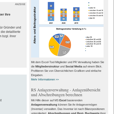
ANZEIGE
ber ihre
 für Gründer und
ie detaillierte
 bzgl. ihrer
Mit dem Excel-Tool Mitglieder und PR Verwaltung haben Sie
die
Mitgliederstruktur
und
Social Media
auf einem Blick.
Profitieren Sie von Übersichtlichen Grafiken und einfache
Eingaben.
Mehr Informationen >>
RS Anlagenverwaltung - Anlagenübersicht
und Abschreibungen berechnen
t
Mit Hilfe dieser auf MS
Excel
basierenden
Anlagenverwaltung
können Sie ihr Anlagevermögen
(Inventar) verwalten. Das Inventar ist nach Bilanzpositionen
untergliedert,
Abschreibungen und Rest- Buchwerte
ihrer