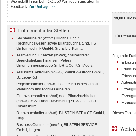
Wie gefällt Ihnen Lohn1x1.de? Wir freuen uns über Ihr
Feedback.
Zur Umfrage >>
49,00 EUR
i
Lohnbuchhalter-Stellen
Für Premium-
Sachbearbeiter (w/m/d) Buchhaltung /
Rechnungswesen sowie Bilanzbuchhaltung, HS
Umformtechnik GmbH, Grünsfeld-Paimar
Teamleitung Finanzen (m/w/d), Stellvertreter
Folgende Funkt
Bereichsleitung Finanzen, Peters
Erfassun
Unternehmensgruppe GmbH & Co. KG, Moers
Erfassun
Assistant Controller (m/w/d), Smurfit Westrock GmbH,
Erfassun
St. Leon-Rot
Automat
Projektcontroller (m/w/d), Lödige Industries GmbH,
Paderborn und Mobiles Arbeiten
Erzeugun
Finanzbuchhalter (m/w/d) oder Bilanzbuchhalter
Erzeugun
(m/w/d), MVZ Labor Ravensburg SE & Co. eGbR,
Erzeugu
Ravensburg
Bilanzbuchhalter (m/w/d), BILSTEIN SERVICE GmbH,
Dieses Tool i
Hagen
Business Controller (m/w/d), BILSTEIN SERVICE
Weitere
GmbH, Hagen