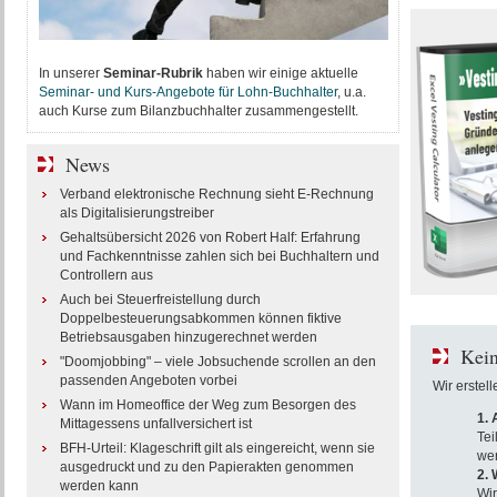
In unserer
Seminar-Rubrik
haben wir einige aktuelle
Seminar- und Kurs-Angebote für Lohn-Buchhalter
, u.a.
auch Kurse zum Bilanzbuchhalter zusammengestellt.
News
Verband elektronische Rechnung sieht E-Rechnung
als Digitalisierungstreiber
Gehaltsübersicht 2026 von Robert Half: Erfahrung
und Fachkenntnisse zahlen sich bei Buchhaltern und
Controllern aus
Auch bei Steuerfreistellung durch
Doppelbesteuerungsabkommen können fiktive
Betriebsausgaben hinzugerechnet werden
Kein
"Doomjobbing" – viele Jobsuchende scrollen an den
passenden Angeboten vorbei
Wir erstel
Wann im Homeoffice der Weg zum Besorgen des
1.
Mittagessens unfallversichert ist
Tei
BFH-Urteil: Klageschrift gilt als eingereicht, wenn sie
wer
ausgedruckt und zu den Papierakten genommen
2. 
werden kann
Wir