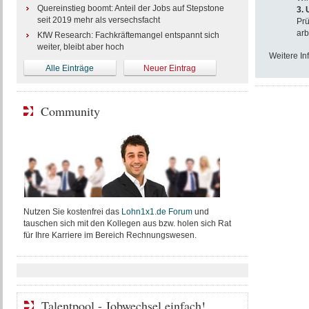
Quereinstieg boomt: Anteil der Jobs auf Stepstone
3.
seit 2019 mehr als versechsfacht
Prü
arb
KfW Research: Fachkräftemangel entspannt sich
weiter, bleibt aber hoch
Weitere In
Alle Einträge
Neuer Eintrag
Community
Nutzen Sie kostenfrei das
Lohn1x1.de Forum
und
tauschen sich mit den Kollegen aus bzw. holen sich Rat
für Ihre Karriere im Bereich Rechnungswesen.
Talentpool - Jobwechsel einfach!