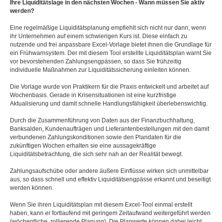
Ihre Liquiditätslage in den nächsten Wochen - Wann müssen Sie aktiv
werden?
Eine regelmäßige Liquiditätsplanung empfiehlt sich nicht nur dann, wenn
ihr Unternehmen auf einem schwierigen Kurs ist. Diese einfach zu
nutzende und frei anpassbare Excel-Vorlage bietet ihnen die Grundlage für
ein Frühwarnsystem. Der mit diesem Tool erstellte Liquiditätsplan warnt Sie
vor bevorstehenden Zahlungsengpässen, so dass Sie frühzeitig
individuelle Maßnahmen zur Liquiditätssicherung einleiten können.
Die Vorlage wurde von Praktikern für die Praxis entwickelt und arbeitet auf
Wochenbasis. Gerade in Krisensituationen ist eine kurzfristige
Aktualisierung und damit schnelle Handlungsfähigkeit überlebenswichtig.
Durch die Zusammenführung von Daten aus der Finanzbuchhaltung,
Banksalden, Kundenaufträgen und Lieferantenbestellungen mit den damit
verbundenen Zahlungskonditionen sowie den Plandaten für die
zukünftigen Wochen erhalten sie eine aussagekräftige
Liquiditätsbetrachtung, die sich sehr nah an der Realität bewegt.
Zahlungsaufschübe oder andere äußere Einflüsse wirken sich unmittelbar
aus, so dass schnell und effektiv Liquiditätsengpässe erkannt und beseitigt
werden können.
Wenn Sie ihren Liquiditätsplan mit diesem Excel-Tool einmal erstellt
haben, kann er fortlaufend mit geringem Zeitaufwand weitergeführt werden
(wöchentliche, rollierende Planung). Die Planwerte können dabei leicht