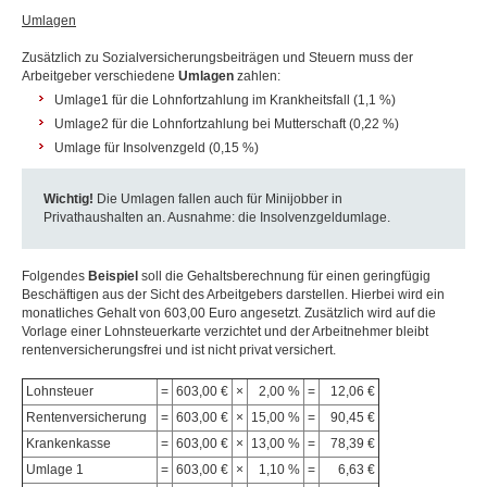
Umlagen
Zusätzlich zu Sozialversicherungsbeiträgen und Steuern muss der
Arbeitgeber verschiedene
Umlagen
zahlen:
Umlage1 für die Lohnfortzahlung im Krankheitsfall (1,1 %)
Umlage2 für die Lohnfortzahlung bei Mutterschaft (0,22 %)
Umlage für Insolvenzgeld (0,15 %)
Wichtig!
Die Umlagen fallen auch für Minijobber in
Privathaushalten an. Ausnahme: die Insolvenzgeldumlage.
Folgendes
Beispiel
soll die Gehaltsberechnung für einen geringfügig
Beschäftigen aus der Sicht des Arbeitgebers darstellen. Hierbei wird ein
monatliches Gehalt von 603,00 Euro angesetzt. Zusätzlich wird auf die
Vorlage einer Lohnsteuerkarte verzichtet und der Arbeitnehmer bleibt
rentenversicherungsfrei und ist nicht privat versichert.
Lohnsteuer
=
603,00 €
×
2,00 %
=
12,06 €
Rentenversicherung
=
603,00 €
×
15,00 %
=
90,45 €
Krankenkasse
=
603,00 €
×
13,00 %
=
78,39 €
Umlage 1
=
603,00 €
×
1,10 %
=
6,63 €