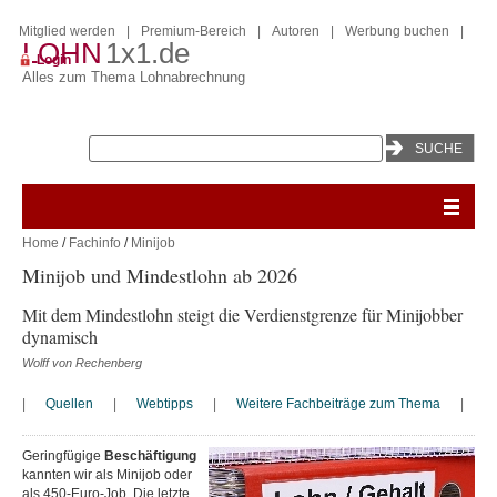
Mitglied werden
|
Premium-Bereich
|
Autoren
|
Werbung buchen
|
LOHN
1x1.de
Login
Alles zum Thema Lohnabrechnung
Home
/
Fachinfo
/
Minijob
Minijob und Mindestlohn ab 2026
Mit dem Mindestlohn steigt die Verdienstgrenze für Minijobber
dynamisch
Wolff von Rechenberg
|
Quellen
|
Webtipps
|
Weitere Fachbeiträge zum Thema
|
Geringfügige
Beschäftigung
kannten wir als Minijob oder
als 450-Euro-Job. Die letzte