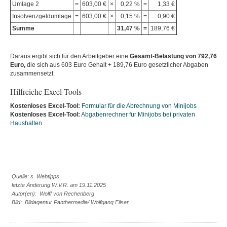
Umlage 2
=
603,00 €
×
0,22 %
=
1,33 €
Insolvenzgeldumlage
=
603,00 €
×
0,15 %
=
0,90 €
Summe
31,47 %
=
189,76 €
Daraus ergibt sich für den Arbeitgeber eine
Gesamt-Belastung von 792,76
Euro,
die sich aus 603 Euro Gehalt + 189,76 Euro gesetzlicher Abgaben
zusammensetzt.
Hilfreiche Excel-Tools
Kostenloses Excel-Tool:
Formular für die Abrechnung von Minijobs
Kostenloses Excel-Tool:
Abgabenrechner für Minijobs bei privaten
Haushalten
Quelle: s. Webtipps
letzte Änderung W.V.R. am 19.11.2025
Autor(en): Wolff von Rechenberg
Bild: Bildagentur Panthermedia/ Wolfgang Filser