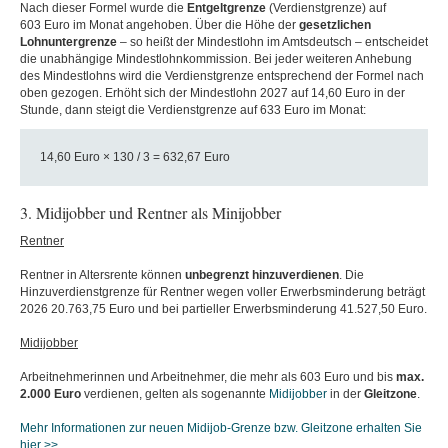
Nach dieser Formel wurde die
Entgeltgrenze
(Verdienstgrenze) auf
603 Euro im Monat angehoben. Über die Höhe der
gesetzlichen
Lohnuntergrenze
– so heißt der Mindestlohn im Amtsdeutsch – entscheidet
die unabhängige Mindestlohnkommission. Bei jeder weiteren Anhebung
des Mindestlohns wird die Verdienstgrenze entsprechend der Formel nach
oben gezogen. Erhöht sich der Mindestlohn 2027 auf 14,60 Euro in der
Stunde, dann steigt die Verdienstgrenze auf 633 Euro im Monat:
14,60 Euro × 130 / 3 = 632,67 Euro
3. Midijobber und Rentner als Minijobber
Rentner
Rentner in Altersrente können
unbegrenzt
hinzuverdienen
. Die
Hinzuverdienstgrenze für Rentner wegen voller Erwerbsminderung beträgt
2026 20.763,75 Euro und bei partieller Erwerbsminderung 41.527,50 Euro.
Midijobber
Arbeitnehmerinnen und Arbeitnehmer, die mehr als 603 Euro und bis
max.
2.000 Euro
verdienen, gelten als sogenannte
Midijobber
in der
Gleitzone
.
Mehr Informationen zur neuen Midijob-Grenze bzw. Gleitzone erhalten Sie
hier >>