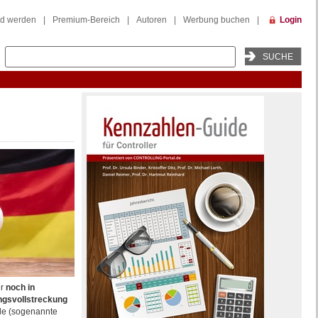
ed werden
|
Premium-Bereich
|
Autoren
|
Werbung buchen
|
Login
r
noch in
ngsvollstreckung
nde (sogenannte