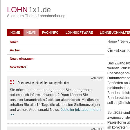
LOHN
1x1.de
Alles zum Thema Lohnabrechnung
HOME
NEWS
FACHINFO
LOHNSOFTWARE
LOHNBUCHHALTE
Home
/
News
/
News
Gesetzentw
Archiv
News eintragen
Das Zwangsvoll
Newsletter
werden. Zukünf
überwiegend 
Dokumentena
ANZEIGE
Neueste Stellenangebote
Behörden an Ge
elektronisch e
Sie möchten über neu eingehende Stellenangebote
Bundesminister
automatisch informiert werden? Dann können Sie
Bundeskabinet
unseren
kostenfreien Jobletter abonnieren
. Mit diesem
soll zu jährli
erhalten Sie alle 14 Tage die aktuellsten Stellenanzeigen
und weitere Arbeitsmarkt-News.
Jobletter jetzt abonnieren
Seit 2022 sind
>>
Zwangsvollstre
Papierform
üb
im konkreten F
ANZEIGE