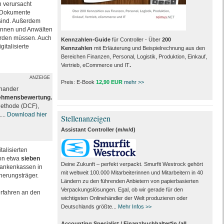
 verursacht
e Dokumente
 sind. Außerdem
innen und Anwälten
den müssen. Auch
Kennzahlen-Guide
für Controller - Über
200
italisierte
Kennzahlen
mit Erläuterung und Beispielrechnung aus den
Bereichen Finanzen, Personal, Logistik, Produktion, Einkauf,
Vertrieb, eCommerce und IT
.
ANZEIGE
Preis: E-Book
12,90 EUR
mehr >>
inander
nehmensbewertung.
Methode (DCF),
...
Download hier
Stellenanzeigen
Assistant Controller (m/w/d)
talisierten
on etwa
sieben
Deine Zukunft – perfekt verpackt. Smurfit Westrock gehört
Krankenkassen in
mit weltweit 100.000 Mitarbeiter­innen und Mitarbeitern in 40
herungsträger.
Ländern zu den führenden Anbietern von papier­basierten
Verpackungs­lösungen. Egal, ob wir gerade für den
rfahren an den
wichtigsten Onlinehändler der Welt produzieren oder
Deutschlands größte...
Mehr Infos >>
Accounting Specialist / Finanzbuchhalter*in (all