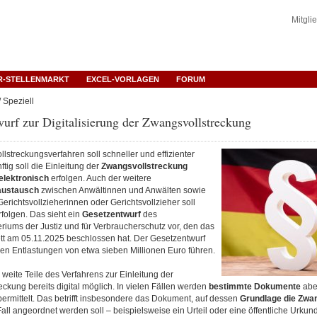
Mitgli
R-STELLENMARKT
EXCEL-VORLAGEN
FORUM
 Speziell
urf zur Digitalisierung der Zwangsvollstreckung
streckungsverfahren soll schneller und effizienter
tig soll die Einleitung der
Zwangsvollstreckung
elektronisch
erfolgen. Auch der weitere
ustausch
zwischen Anwältinnen und Anwälten sowie
richtsvollzieherinnen oder Gerichtsvollzieher soll
rfolgen. Das sieht ein
Gesetzentwurf
des
iums der Justiz und für Verbraucherschutz vor, den das
t am 05.11.2025 beschlossen hat. Der Gesetzentwurf
chen Entlastungen von etwa sieben Millionen Euro führen.
 weite Teile des Verfahrens zur Einleitung der
ckung bereits digital möglich. In vielen Fällen werden
bestimmte Dokumente
abe
ermittelt. Das betrifft insbesondere das Dokument, auf dessen
Grundlage die Zwa
all angeordnet werden soll – beispielsweise ein Urteil oder eine öffentliche Urku