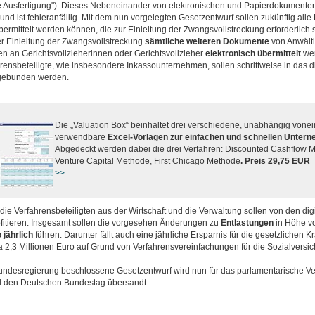
re Ausfertigung"). Dieses Nebeneinander von elektronischen und Papierdokumenten
d ist fehleranfällig. Mit dem nun vorgelegten Gesetzentwurf sollen zukünftig all
bermittelt werden können, die zur Einleitung der Zwangsvollstreckung erforderlich
er Einleitung der Zwangsvollstreckung
sämtliche weiteren Dokumente
von Anwält
n an Gerichtsvollzieherinnen oder Gerichtsvollzieher
elektronisch übermittelt
wer
rensbeteiligte, wie insbesondere Inkassounternehmen, sollen schrittweise in das dig
ngebunden werden.
Die „Valuation Box“ beinhaltet drei verschiedene, unabhängig vone
verwendbare
Excel-Vorlagen zur einfachen und schnellen Unter
Abgedeckt werden dabei die drei Verfahren: Discounted Cashflow 
Venture Capital Methode, First Chicago Methode
. Preis 29,75 EUR
.
>>
ie Verfahrensbeteiligten aus der Wirtschaft und die Verwaltung sollen von den digi
fitieren. Insgesamt sollen die vorgesehen Änderungen zu
Entlastungen
in Höhe v
 jährlich
führen. Darunter fällt auch eine jährliche Ersparnis für die gesetzlichen 
 2,3 Millionen Euro auf Grund von Verfahrensvereinfachungen für die Sozialversic
undesregierung beschlossene Gesetzentwurf wird nun für das parlamentarische Ve
 den Deutschen Bundestag übersandt.