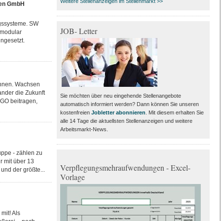
Weitere Stellenanzeigen im Stellenmarkt >>
nen GmbH
ngssysteme. SW
JOB- Letter
 modular
ngesetzt.
önnen. Wachsen
nder die Zukunft
Sie möchten über neu eingehende Stellenangebote
RGO beitragen,
automatisch informiert werden? Dann können Sie unseren
kostenfreien
Jobletter abonnieren
. Mit diesem erhalten Sie
alle 14 Tage die aktuellsten Stellenanzeigen und weitere
Arbeitsmarkt-News.
ppe - zählen zu
r mit über 13
Verpflegungsmehraufwendungen - Excel-
und der größte...
Vorlage
mit! Als