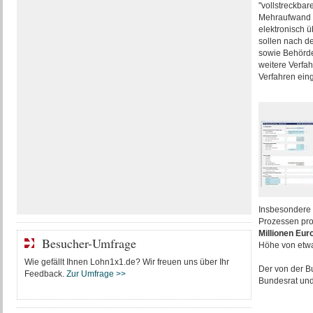
"vollstreckba
Mehraufwand un
elektronisch ü
sollen nach d
sowie Behörde
weitere Verfah
Verfahren ei
Insbesondere d
Prozessen pro
Millionen Euro
Besucher-Umfrage
Höhe von etwa
Wie gefällt Ihnen Lohn1x1.de? Wir freuen uns über Ihr
Der von der B
Feedback.
Zur Umfrage >>
Bundesrat und