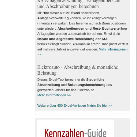
RS Anlagenverwaltung - Anlagenübersicht
und Abschreibungen berechnen
Mit Hilfe dieser auf MS
Excel
basierenden
Anlagenverwaltung
können Sie ihr Anlagevermögen
(Inventar) verwalten. Das Inventar ist nach Bilanzpositionen
untergliedert,
Abschreibungen und Rest- Buchwerte
ihrer
Anlagegüter werden automatisch berechnet. Es wird die
lineare und degressive Berechnung der AfA
berücksichtigt! Sonder- AfA kann im ersten Jahr (nicht verteilt
auf mehrere Jahre) angewendet werden.
Mehr Informationen
>>
Elektroauto - Abschreibung & monatliche
Belastung
Dieses Excel-Tool berechnet die
Steuerliche
Abschreibung
und
Belastungsberechnung
des
geldwerten Vorteils für das Elektroauto.
Mehr Informationen >>
Weitere über 400 Excel-Vorlagen finden Sie hier >>