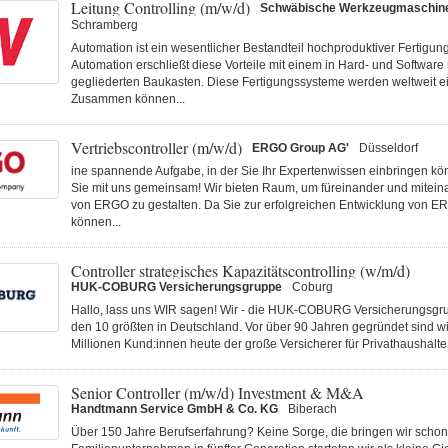
Leitung Controlling (m/w/d)
Schwäbische Werkzeugmaschi
Schramberg
Automation ist ein wesentlicher Bestandteil hochproduktiver Fertigu
Automation erschließt diese Vorteile mit einem in Hard- und Software
gegliederten Baukasten. Diese Fertigungs­systeme werden weltweit ei
Zusammen können...
Vertriebscontroller (m/w/d)
ERGO Group AG'
Düsseldorf
ine spannende Aufgabe, in der Sie Ihr Expertenwissen einbringen k
Sie mit uns gemeinsam! Wir bieten Raum, um füreinander und miteina
von ERGO zu gestalten. Da Sie zur erfolgreichen Entwicklung von E
können...
Controller strategisches Kapazitätscontrolling (w/m/d)
HUK-COBURG Versicherungsgruppe
Coburg
Hallo, lass uns WIR sagen! Wir - die HUK-COBURG Versicherungsgru
den 10 größten in Deutschland. Vor über 90 Jahren gegründet sind wi
Millionen Kund:innen heute der große Versicherer für Privathaushalte 
Senior Controller (m/w/d) Investment & M&A
Handtmann Service GmbH & Co. KG
Biberach
Über 150 Jahre Berufserfahrung? Keine Sorge, die bringen wir schon 