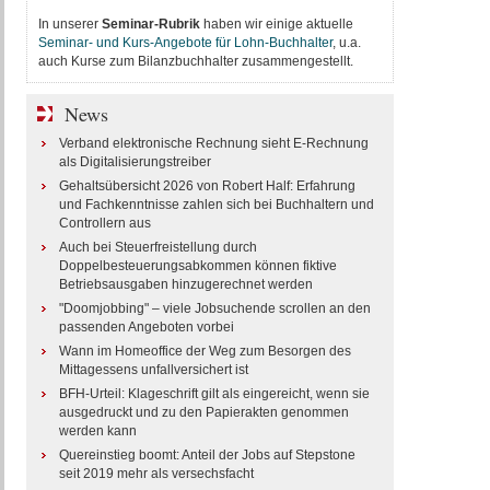
In unserer
Seminar-Rubrik
haben wir einige aktuelle
Seminar- und Kurs-Angebote für Lohn-Buchhalter
, u.a.
auch Kurse zum Bilanzbuchhalter zusammengestellt.
News
Verband elektronische Rechnung sieht E-Rechnung
als Digitalisierungstreiber
Gehaltsübersicht 2026 von Robert Half: Erfahrung
und Fachkenntnisse zahlen sich bei Buchhaltern und
Controllern aus
Auch bei Steuerfreistellung durch
Doppelbesteuerungsabkommen können fiktive
Betriebsausgaben hinzugerechnet werden
"Doomjobbing" – viele Jobsuchende scrollen an den
passenden Angeboten vorbei
Wann im Homeoffice der Weg zum Besorgen des
Mittagessens unfallversichert ist
BFH-Urteil: Klageschrift gilt als eingereicht, wenn sie
ausgedruckt und zu den Papierakten genommen
werden kann
Quereinstieg boomt: Anteil der Jobs auf Stepstone
seit 2019 mehr als versechsfacht