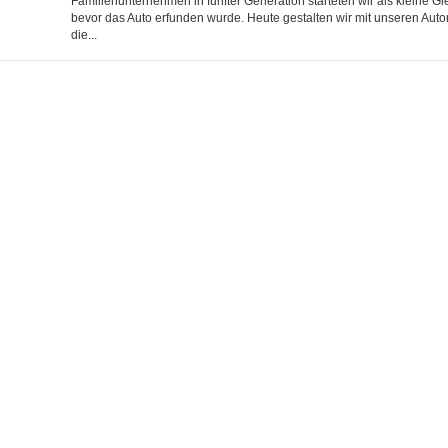
Familienunternehmen in fünfter Generation starteten wir als kleine Gi
bevor das Auto erfunden wurde. Heute gestalten wir mit unseren Au
die...