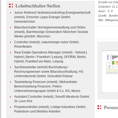
Erstellt von (N
Lohnbuchhalter-Stellen
Geändert: 21.1
Autor: S. P.
Junior Referent Vertriebscontrolling Energiewirtschaft
Quelle: Bundes
(m/w/d), Emscher Lippe Energie GmbH,
Bild: Bildagen
Gelsenkirchen
Bilanzbuchalter Vermögensverwaltung und Orden
(m/w/d), Barmherzige Schwestern München Soziale
Werke gGmbH, München
Controller (m/w/d), naturenergie netze GmbH,
Rheinfelden
Real Estate Operations Manager (m/w/d) - Vollzeit |
Hybrid | Berlin / Frankfurt / Leipzig, GFORM, Berlin,
Hybrid, Frankfurt am Main, Leipzig
Sachbearbeiter (w/m/d) Buchhaltung /
Rechnungswesen sowie Bilanzbuchhaltung, HS
Umformtechnik GmbH, Grünsfeld-Paimar
Teamleitung Finanzen (m/w/d), Stellvertreter
Bereichsleitung Finanzen, Peters
Unternehmensgruppe GmbH & Co. KG, Moers
Assistant Controller (m/w/d), Smurfit Westrock GmbH,
St. Leon-Rot
Premiu
Projektcontroller (m/w/d), Lödige Industries GmbH,
Paderborn und Mobiles Arbeiten