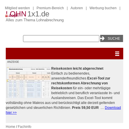
Mitglied werden
|
Premium-Bereich
|
Autoren
|
Werbung buchen
|
LOHN
1x1.de
Login
Alles zum Thema Lohnabrechnung
ANZEIGE
Reisekosten leicht abgerechnet
Einfach zu bedienendes,
anwenderfreundliches
Excel-Tool zur
rechtskonformen Abrechnung von
Reisekosten
für ein- oder mehrtägige
betrieblich und beruflich veranlasste In- und
Auslandsreisen. Das Excel-Tool kommt
vollständig ohne Makros aus und berücksichtigt alle derzeit geltenden
gesetzlichen und steuerlichen Richtlinien.
Preis 59,50 EUR
....
Download
hier >>
Home
/
Fachinfo