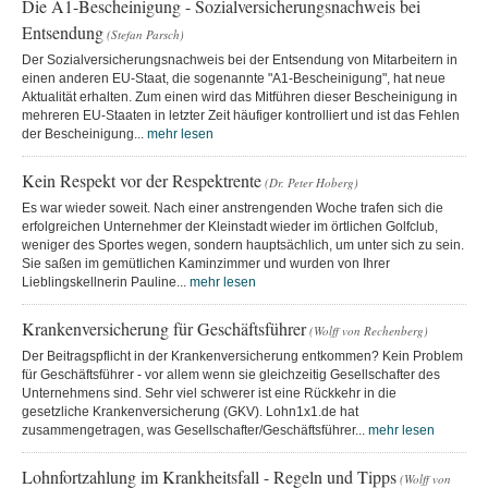
Die A1-Bescheinigung - Sozialversicherungsnachweis bei
Entsendung
(Stefan Parsch)
Der Sozialversicherungsnachweis bei der Entsendung von Mitarbeitern in
einen anderen EU-Staat, die sogenannte "A1-Bescheinigung", hat neue
Aktualität erhalten. Zum einen wird das Mitführen dieser Bescheinigung in
mehreren EU-Staaten in letzter Zeit häufiger kontrolliert und ist das Fehlen
der Bescheinigung...
mehr lesen
Kein Respekt vor der Respektrente
(Dr. Peter Hoberg)
Es war wieder soweit. Nach einer anstrengenden Woche trafen sich die
erfolgreichen Unternehmer der Kleinstadt wieder im örtlichen Golfclub,
weniger des Sportes wegen, sondern hauptsächlich, um unter sich zu sein.
Sie saßen im gemütlichen Kaminzimmer und wurden von Ihrer
Lieblingskellnerin Pauline...
mehr lesen
Krankenversicherung für Geschäftsführer
(Wolff von Rechenberg)
Der Beitragspflicht in der Krankenversicherung entkommen? Kein Problem
für Geschäftsführer - vor allem wenn sie gleichzeitig Gesellschafter des
Unternehmens sind. Sehr viel schwerer ist eine Rückkehr in die
gesetzliche Krankenversicherung (GKV). Lohn1x1.de hat
zusammengetragen, was Gesellschafter/Geschäftsführer...
mehr lesen
Lohnfortzahlung im Krankheitsfall - Regeln und Tipps
(Wolff von