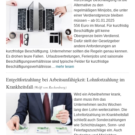
Kurzfristige Beschäftigung ist die
Alternative zu den
regelmäßigen Minijobs, die unter
einer Verdienstgrenze bleiben
müssen – ab 01.01.2025
556 Euro im Monat. Für kurzfristig
Beschäftigte gilt keine
Obergrenze beim Verdienst.
Dafür stellt der Gesetzgeber
andere Anforderungen an
kurzfristige Beschäftigung. Unternehmer sollten die Regeln genau kennen.
Es drohen teure Fallen. Urlaubsvertretungen, Ferienjobs und saisonale
Beschäftigungsverhältnisse sind typische Felder für kurzfristige
Beschäftigungsverhältnisse....
mehr lesen
Entgeltfortzahlung bei Arbeitsunfähigkeit: Lohnfortzahlung im
Krankheitsfall
(Wolff von Rechenberg)
Wird ein Arbeitnehmer krank,
dann muss ihm das
Unternehmen sechs Wochen
lang den Lohn weiterzahlen. Die
Lohnfortzahlung im Krankheitsfall
schließt auch Sonderzahlungen
wie Schichtzulagen, Sonn- und
Feiertagszuschläge ein. Auch