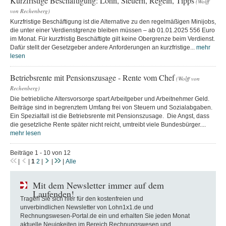
Kurzfristige Beschäftigung: Lohn, Steuern, Regeln, Tipps
(Wolff
von Rechenberg)
Kurzfristige Beschäftigung ist die Alternative zu den regelmäßigen Minijobs,
die unter einer Verdienstgrenze bleiben müssen – ab 01.01.2025 556 Euro
im Monat. Für kurzfristig Beschäftigte gilt keine Obergrenze beim Verdienst.
Dafür stellt der Gesetzgeber andere Anforderungen an kurzfristige...
mehr
lesen
Betriebsrente mit Pensionszusage - Rente vom Chef
(Wolff von
Rechenberg)
Die betriebliche Altersvorsorge spart Arbeitgeber und Arbeitnehmer Geld.
Beiträge sind in begrenztem Umfang frei von Steuern und Sozialabgaben.
Ein Spezialfall ist die Betriebsrente mit Pensionszusage. Die Angst, dass
die gesetzliche Rente später nicht reicht, umtreibt viele Bundesbürger....
mehr lesen
Beiträge 1 - 10 von 12
|
|
1
2
|
|
|
Alle
Mit dem Newsletter immer auf dem
Laufenden!
Tragen Sie sich hier für den kostenfreien und
unverbindlichen Newsletter von Lohn1x1.de und
Rechnungswesen-Portal.de ein und erhalten Sie jeden Monat
aktuelle Neuigkeiten im Bereich Rechnungswesen und