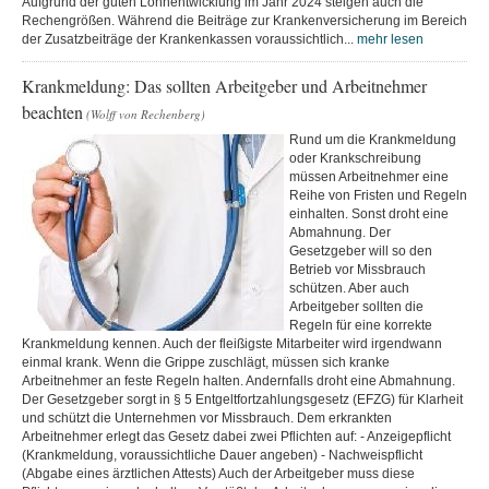
Aufgrund der guten Lohnentwicklung im Jahr 2024 steigen auch die
Rechengrößen. Während die Beiträge zur Krankenversicherung im Bereich
der Zusatzbeiträge der Krankenkassen voraussichtlich...
mehr lesen
Krankmeldung: Das sollten Arbeitgeber und Arbeitnehmer
beachten
(Wolff von Rechenberg)
Rund um die Krankmeldung
oder Krankschreibung
müssen Arbeitnehmer eine
Reihe von Fristen und Regeln
einhalten. Sonst droht eine
Abmahnung. Der
Gesetzgeber will so den
Betrieb vor Missbrauch
schützen. Aber auch
Arbeitgeber sollten die
Regeln für eine korrekte
Krankmeldung kennen. Auch der fleißigste Mitarbeiter wird irgendwann
einmal krank. Wenn die Grippe zuschlägt, müssen sich kranke
Arbeitnehmer an feste Regeln halten. Andernfalls droht eine Abmahnung.
Der Gesetzgeber sorgt in § 5 Entgeltfortzahlungsgesetz (EFZG) für Klarheit
und schützt die Unternehmen vor Missbrauch. Dem erkrankten
Arbeitnehmer erlegt das Gesetz dabei zwei Pflichten auf: - Anzeigepflicht
(Krankmeldung, voraussichtliche Dauer angeben) - Nachweispflicht
(Abgabe eines ärztlichen Attests) Auch der Arbeitgeber muss diese