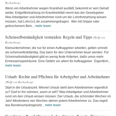
Rechenberg)
Wenn ein Arbeitnehmer wegen Krankheit ausfällt, bekommt er sein Gehalt
weiter. Entgeltfortzahlung im Krankheitsfall nennt das der Gesetzgeber.
Was Arbeitgeber und Arbeitnehmer rund um die Lohnfortzahlung wissen
müssen, hat Lohn1x1.de zusammengetragen. Wer mit Grippe oder
gebrochenem Bein...
mehr lesen
Scheinselbstständigkeit vermeiden: Regeln und Tipps
(Wolff von
Rechenberg)
Kleinunternehmer, die nur für einen Auftraggeber arbeiten, gelten schnell
als scheinselbstständig. Das kann für den Unternehmer teuer werden. Für
Scheinselbstständigkeit gibt es wenig feste Kriterien, dafür umso mehr
Ermessensspielräume. Eine Gefahr vor allem für Auftraggeber. Eigentlich...
mehr lesen
Urlaub: Rechte und Pflichten für Arbeitgeber und Arbeitnehmer
(Wolff von Rechenberg)
Start in die Urlaubszeit. Wieviel Urlaub steht dem Arbeitnehmer eigentlich
zu? Darf er ihn nehmen, wann er will? Was Arbeitgeber und Arbeitnehmer
rund um den Urlaub wissen müssen. Der Urlaub, die schönsten Wochen im
Jahr! Mindestens vier Wochen stehen jedem Arbeitnehmer zu. Das regelt
das Bundesurlaubsgesetz...
mehr lesen