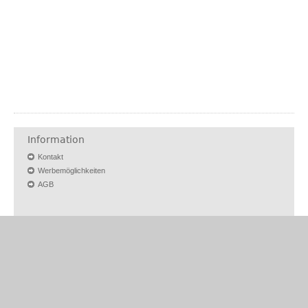
Information
Kontakt
Werbemöglichkeiten
AGB
Rechtliches
Vertrag kündigen
Vertrag widerrufen
Barrierefreiheit
Nutzungsbedingungen