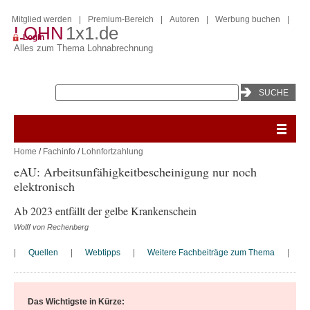
Mitglied werden
|
Premium-Bereich
|
Autoren
|
Werbung buchen
|
LOHN
1x1.de
Login
Alles zum Thema Lohnabrechnung
Home
/
Fachinfo
/
Lohnfortzahlung
eAU: Arbeitsunfähigkeitbescheinigung nur noch
elektronisch
Ab 2023 entfällt der gelbe Krankenschein
Wolff von Rechenberg
|
Quellen
|
Webtipps
|
Weitere Fachbeiträge zum Thema
|
Das Wichtigste in Kürze: