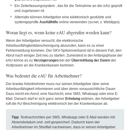
Ein Zeiterfassungssystem
, das für die Teilnahme an der eAU geprüft
und zugelassen ist.
Alternativ können Arbeitgeber eine elektronisch gestützte und
systemgeprüfte
Ausfüllhilfe
online verwenden (sv.net, s. Webtipps).
Woran liegt es, wenn keine eAU abgerufen werden kann?
Wenn der Arbeitgeber versucht, die elektronische
Arbeitsunfähigkeitsbescheinigung abzurufen, kann es zu einer
Fehlermeldung kommen. Der GKV-Spitzenverband rät in diesem Fall, den
Abruf nach einiger Zeit neu zu starten. Zumindest in der Anfangsphase der
eAU könne es zu
Verzögerungen
bei der
Übermittlung der Daten
der
Arztpraxen an die Krankenkassen kommen.
Was bedeutet die eAU für Arbeitnehmer?
Der kranke Arbeitnehmer muss nur seinen Arbeitgeber über seine
Arbeitsunfähigkeit informieren und über deren voraussichtliche Dauer.
Dazu reicht ein Anruf, eine Nachricht, eine SMS, Whatsapp oder eine E-
Mail. Danach darf er sich ganz seiner
Erholung
widmen, der Arbeitgeber
ruft die AU-Bescheinigung elektronisch bei der Krankenkasse ab.
Tipp
: Textnachrichten per SMS, Whatsapp oder E-Mail werden mit
Absendedatum und -zeit gespeichert. Dadurch kann der
Arbeitnehmer im Streitfall nachweisen, dass er seinen Arbeitgeber