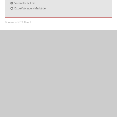
Vermieter1x1.de
Excel-Vorlagen-Markt.de
© reimus.NET GmbH