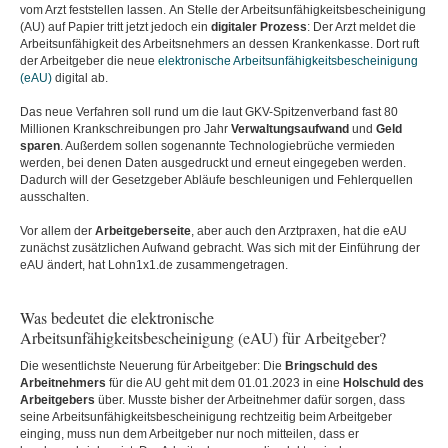
vom Arzt feststellen lassen. An Stelle der Arbeitsunfähigkeitsbescheinigung
(AU) auf Papier tritt jetzt jedoch ein
digitaler
Prozess
: Der Arzt meldet die
Arbeitsunfähigkeit des Arbeitsnehmers an dessen Krankenkasse. Dort ruft
der Arbeitgeber die neue
elektronische Arbeitsunfähigkeitsbescheinigung
(eAU)
digital ab.
Das neue Verfahren soll rund um die laut GKV-Spitzenverband fast 80
Millionen Krankschreibungen pro Jahr
Verwaltungsaufwand
und
Geld
sparen
. Außerdem sollen sogenannte Technologiebrüche vermieden
werden, bei denen Daten ausgedruckt und erneut eingegeben werden.
Dadurch will der Gesetzgeber Abläufe beschleunigen und Fehlerquellen
ausschalten.
Vor allem der
Arbeitgeberseite
, aber auch den Arztpraxen, hat die eAU
zunächst zusätzlichen Aufwand gebracht. Was sich mit der Einführung der
eAU ändert, hat Lohn1x1.de zusammengetragen.
Was bedeutet die elektronische
Arbeitsunfähigkeitsbescheinigung (eAU) für Arbeitgeber?
Die wesentlichste Neuerung für Arbeitgeber: Die
Bringschuld des
Arbeitnehmers
für die AU geht mit dem 01.01.2023 in eine
Holschuld des
Arbeitgebers
über. Musste bisher der Arbeitnehmer dafür sorgen, dass
seine Arbeitsunfähigkeitsbescheinigung rechtzeitig beim Arbeitgeber
einging, muss nun dem Arbeitgeber nur noch mitteilen, dass er