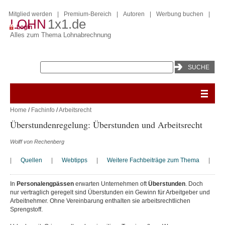
Mitglied werden
|
Premium-Bereich
|
Autoren
|
Werbung buchen
|
LOHN
1x1.de
Login
Alles zum Thema Lohnabrechnung
Home
/
Fachinfo
/
Arbeitsrecht
Überstundenregelung: Überstunden und Arbeitsrecht
Wolff von Rechenberg
|
Quellen
|
Webtipps
|
Weitere Fachbeiträge zum Thema
|
In
Personalengpässen
erwarten Unternehmen oft
Überstunden
. Doch
nur vertraglich geregelt sind Überstunden ein Gewinn für Arbeitgeber und
Arbeitnehmer. Ohne Vereinbarung enthalten sie arbeitsrechtlichen
Sprengstoff.