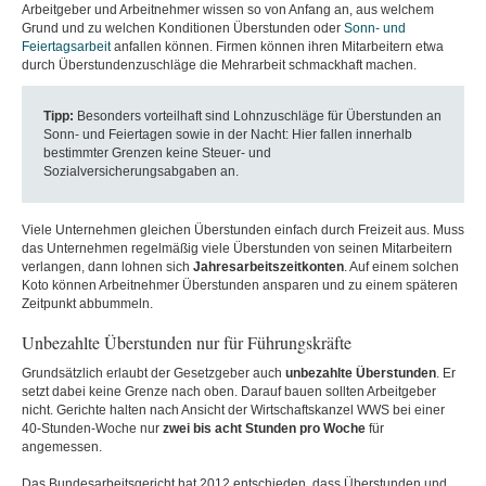
Arbeitgeber und Arbeitnehmer wissen so von Anfang an, aus welchem
Grund und zu welchen Konditionen Überstunden oder
Sonn- und
Feiertagsarbeit
anfallen können. Firmen können ihren Mitarbeitern etwa
durch Überstundenzuschläge die Mehrarbeit schmackhaft machen.
Tipp:
Besonders vorteilhaft sind Lohnzuschläge für Überstunden an
Sonn- und Feiertagen sowie in der Nacht: Hier fallen innerhalb
bestimmter Grenzen keine Steuer- und
Sozialversicherungsabgaben an.
Viele Unternehmen gleichen Überstunden einfach durch Freizeit aus. Muss
das Unternehmen regelmäßig viele Überstunden von seinen Mitarbeitern
verlangen, dann lohnen
sich
Jahresarbeitszeitkonten
. Auf einem solchen
Koto können Arbeitnehmer Überstunden ansparen und zu einem späteren
Zeitpunkt abbummeln.
Unbezahlte Überstunden nur für Führungskräfte
Grundsätzlich erlaubt der Gesetzgeber auch
unbezahlte
Überstunden
. Er
setzt dabei keine Grenze nach oben. Darauf bauen sollten Arbeitgeber
nicht. Gerichte halten nach Ansicht der Wirtschaftskanzel WWS bei einer
40-Stunden-Woche nur
zwei bis acht Stunden
pro
Woche
für
angemessen.
Das Bundesarbeitsgericht hat 2012 entschieden, dass Überstunden und