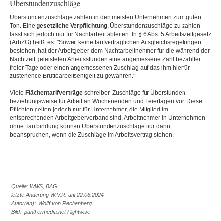
Überstundenzuschläge
Überstundenzuschläge zählen in den meisten Unternehmen zum guten
Ton. Eine
gesetzliche
Verpflichtung
, Überstundenzuschläge zu zahlen
lässt sich jedoch nur für Nachtarbeit ableiten: In § 6 Abs. 5 Arbeitszeitgesetz
(ArbZG) heißt es: "Soweit keine tarifvertraglichen Ausgleichsregelungen
bestehen, hat der Arbeitgeber dem Nachtarbeitnehmer für die während der
Nachtzeit geleisteten Arbeitsstunden eine angemessene Zahl bezahlter
freier Tage oder einen angemessenen Zuschlag auf das ihm hierfür
zustehende Bruttoarbeitsentgelt zu gewähren."
Viele
Flächentarifverträge
schreiben Zuschläge für Überstunden
beziehungsweise für Arbeit an Wochenenden und Feiertagen vor. Diese
Pflichten gelten jedoch nur für Unternehmer, die Mitglied im
entsprechenden Arbeitgeberverband sind. Arbeitnehmer in Unternehmen
ohne Tarifbindung können Überstundenzuschläge nur dann
beanspruchen, wenn die Zuschläge im Arbeitsvertrag stehen.
Quelle: WWS, BAG
letzte Änderung W.V.R. am 22.06.2024
Autor(en): Wolff von Rechenberg
Bild: panthermedia.net / lightwise