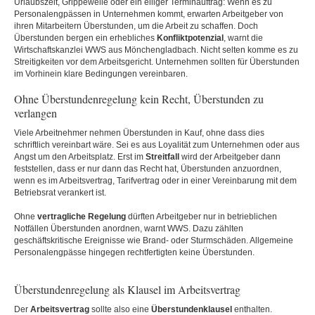
Urlaubszeit, Grippewelle oder ein eiliger Terminauftrag: Wenn es zu
Personalengpässen in Unternehmen kommt, erwarten Arbeitgeber von
ihren Mitarbeitern Überstunden, um die Arbeit zu schaffen. Doch
Überstunden bergen ein erhebliches
Konfliktpotenzial
, warnt die
Wirtschaftskanzlei WWS aus Mönchengladbach. Nicht selten komme es zu
Streitigkeiten vor dem Arbeitsgericht. Unternehmen sollten für Überstunden
im Vorhinein klare Bedingungen vereinbaren.
Ohne Überstundenregelung kein Recht, Überstunden zu
verlangen
Viele Arbeitnehmer nehmen Überstunden in Kauf, ohne dass dies
schriftlich vereinbart wäre. Sei es aus Loyalität zum Unternehmen oder aus
Angst um den Arbeitsplatz. Erst im
Streitfall
wird der Arbeitgeber dann
feststellen, dass er nur dann das Recht hat, Überstunden anzuordnen,
wenn es im Arbeitsvertrag, Tarifvertrag oder in einer Vereinbarung mit dem
Betriebsrat verankert ist.
Ohne
vertragliche
Regelung
dürften Arbeitgeber nur in betrieblichen
Notfällen Überstunden anordnen, warnt WWS. Dazu zählten
geschäftskritische Ereignisse wie Brand- oder Sturmschäden. Allgemeine
Personalengpässe hingegen rechtfertigten keine Überstunden.
Überstundenregelung als Klausel im Arbeitsvertrag
Der
Arbeitsvertrag
sollte also eine
Überstundenklausel
enthalten.