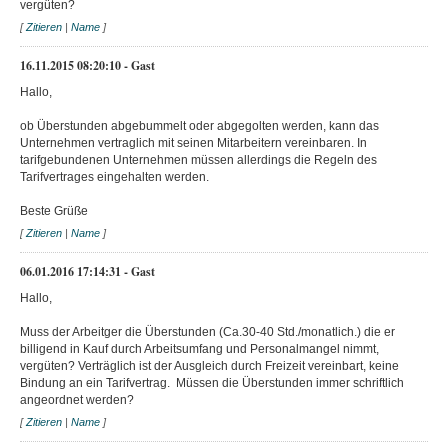
vergüten?
[
Zitieren
|
Name
]
16.11.2015 08:20:10 - Gast
Hallo,
ob Überstunden abgebummelt oder abgegolten werden, kann das
Unternehmen vertraglich mit seinen Mitarbeitern vereinbaren. In
tarifgebundenen Unternehmen müssen allerdings die Regeln des
Tarifvertrages eingehalten werden.
Beste Grüße
[
Zitieren
|
Name
]
06.01.2016 17:14:31 - Gast
Hallo,
Muss der Arbeitger die Überstunden (Ca.30-40 Std./monatlich.) die er
billigend in Kauf durch Arbeitsumfang und Personalmangel nimmt,
vergüten? Verträglich ist der Ausgleich durch Freizeit vereinbart, keine
Bindung an ein Tarifvertrag. Müssen die Überstunden immer schriftlich
angeordnet werden?
[
Zitieren
|
Name
]