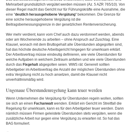
Mehrarbeit grundsätzlich vergütet werden müssen (Az. 5 AZR 765/10). Von
dieser Regel macht das Gericht nur für Führungskräfte eine Ausnahme, die
eine "
deutlich
herausgehobene
Vergütung
" bekommen. Die Grenze für
eine solche herausgehobene Vergütung ist die
Beitragsbemessungsgrenze in der gesetzlichen Rentenversicherung.
Wer mehr verdient, kann vom Chef auch dazu verdonnert werden, abends
oder am Wochenende zu arbeiten – ohne Anspruch auf Zuschlag. Eine
Klausel, wonach mit dem Bruttogehalt alle Überstunden abgegolten sind,
hat das höchste deutsche Arbeitsgericht hingegen für unwirksam erklärt.
Der Arbeitsvertrag müsse eindeutig definieren, wie viele Überstunden für
welche Aufgaben in welchem Zeitraum anfallen und wie viele Überstunden
durch das
Fixgehalt
abgegolten seien. WWS rät: Generell sollten
Arbeitgeber im Arbeitsvertrag die Anzahl der möglichen Überstunden ohne
extra Vergütung nicht zu hoch ansetzen, damit die Klausel nicht
unverhältnismäßig wird.
Ungenaue Überstundenregelung kann teuer werden
Wenn Unternehmen die Vergütung für Überstunden regeln wollen, sollten
sie sich an einen
Fachanwalt
wenden. Erklärt ein Gericht im Streitfall die
Regelung für unwirksam, kann es für den Arbeitgeber teuer werden. Dann
nämlich müssen Firmen geleistete Überstunden stets vergüten, wenn die
zusätzliche Arbeit nur gegen eine Vergütung zu erwarten ist. So hat das
BAG formuliert.