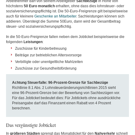
Arbeitnehmer darf von seinem Arbeitgeber
Sachbe
züge
in Höhe von
höchstens
50 Euro monatlich
erhalten, ohne dass dies lohnsteuer- oder
sozialversicherungspflichtig ist. Die 50-Euro-Freigrenze gilt beispielsweise
auch für kleinere
Geschenke an Mitarbeiter
. Sachleistungen können sich
addieren. Übersteigt die Summe 50Euro, dann wird der Gesamtbetrag
steuer- und sozialversicherungspflichtig.
In die 50-Euro-Freigrenze fallen neben dem Jobticket beispielsweise die
folgenden
Leistungen
:
Zuschüsse für Kinderbetreuung
Beiträge zur betrieblichen Altersvorsorge
Verbilligte oder unentgeltliche Mahlzeiten
Zuschüsse zur Gesundheitsförderung
Achtung Steuerfalle: 96-Prozent-Grenze für Sachbezüge
Richtlinie 8.1 Abs. 2 Lohnsteueränderungsrichtlinien 2015 sieht
eine 96-Prozent-Grenze bei der Bewertung von Sachbezügen vor.
Für das Jobticket bedeutet dies: Für Jobtickets ohne ausdrückliche
Preisangabe darf das Finanzamt einen Rabatt von 4 Prozent
berechnen.
Das vergünstigte Jobticket
In
größeren
Städten
sprengt das Monatsticket für den
Nahverkehr
schnell