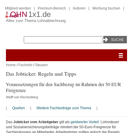
Mitglied werden
|
Premium-Bereich
|
Autoren
|
Werbung buchen
|
LOHN
1x1.de
Login
Alles zum Thema Lohnabrechnung
Home
/
Fachinfo
/
Steuern
Das Jobticket: Regeln und Tipps
Voraussetzungen für den Sachbezug im Rahmen der 50 EUR
Freigrenze
Wolff von Rechenberg
|
Quellen
|
Weitere Fachbeiträge zum Thema
|
Das
Jobticket vom Arbeitgeber
gilt als
geldwerter Vorteil
. Lohnsteuer
und Sozialversicherungsbeiträge mindert die 50-Euro-Freigrenze für
Sachleistungen an Mitarbeiter. Arbeitnehmer sollten jedoch die Regeln