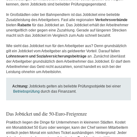
kennen, denn Jobtickets sind beliebter Prüfungsgegenstand.
In Großstädten oder bei Bahnpendlern ist das Jobticket eine beliebte
Zusatzleistung des Arbeitgebers. Fast alle regionalen
Verkehrsverbünde
bieten
Rabatte
für das Jobticket an. Das Jobticket erhält der Arbeitnehmer
unentgeltlich oder gegen eine Zuzahlung. Gerade auf längeren Strecken
macht sich das Jobticket im Vergleich zum Auto schnell bezahlt.
Wie sieht das Jobticket nun für den Arbeitgeber aus? Denn grundsätzlich
gilt ein Jobticket vom Arbeitgeber als geldwerter Vorteil. Darauf fallen
Lohnsteuern und Sozialversicherungsbeiträge
an. Zunächst überlässt
der Arbeitgeber grundsätzlich dem Arbeitnehmer das Jobticket. Er darf dem
Arbeitnehmer das Geld nicht auszahlen, sonst handelt es sich bei der
Leistung ohnehin um Arbeitslohn.
Achtung:
Jobtickets gelten als beliebte Prüfungsobjekte bei einer
Betriebsprüfung
durch das Finanzamt.
Das Jobticket und die 50-Euro-Freigrenze
Praktisch liegen die Dinge für Unternehmen in kleineren Städten. Kostet
ein Monatsticket 50 Euro oder weniger, kann der Chef seinen Mitarbeitern
einfach jeden Monat ein solches Ticket aushändigen. Hintergrund: Jeder