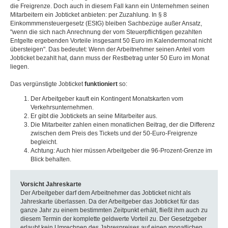
die Freigrenze. Doch auch in diesem Fall kann ein Unternehmen seinen
Mitarbeitern ein Jobticket anbieten: per Zuzahlung. In § 8
Einkommmensteuergesetz (EStG) bleiben Sachbezüge außer Ansatz,
"wenn die sich nach Anrechnung der vom Steuerpflichtigen gezahlten
Entgelte ergebenden Vorteile insgesamt 50 Euro im Kalendermonat nicht
übersteigen". Das bedeutet: Wenn der Arbeitnehmer seinen Anteil vom
Jobticket bezahlt hat, dann muss der Restbetrag unter 50 Euro im Monat
liegen.
Das vergünstigte Jobticket
funktioniert
so:
Der Arbeitgeber kauft ein Kontingent Monatskarten vom
Verkehrsunternehmen.
Er gibt die Jobtickets an seine Mitarbeiter aus.
Die Mitarbeiter zahlen einen monatlichen Beitrag, der die Differenz
zwischen dem Preis des Tickets und der 50-Euro-Freigrenze
begleicht.
Achtung: Auch hier müssen Arbeitgeber die 96-Prozent-Grenze im
Blick behalten.
Vorsicht Jahreskarte
Der Arbeitgeber darf dem Arbeitnehmer das Jobticket nicht als
Jahreskarte überlassen. Da der Arbeitgeber das Jobticket für das
ganze Jahr zu einem bestimmten Zeitpunkt erhält, fließt ihm auch zu
diesem Termin der komplette geldwerte Vorteil zu. Der Gesetzgeber
erlaubt kein Umrechnen des Jahrespreises auf einen monatlichen