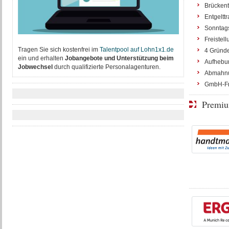
Brückente
Entgeltt
Sonntags
Freistel
Tragen Sie sich kostenfrei im
T
alentpool auf Lohn1x1.de
4 Gründe,
ein und erhalten
Jobangebote und Unterstützung beim
Aufhebun
Jobwechsel
durch qualifizierte Personalagenturen.
Abmahnu
GmbH-Fre
Premiu