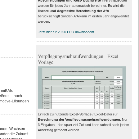
Abschreibungen und Rest- Buchwerte
ihrer Anlagegüter
werden für jedes Jahr automatisch berechnet. Es wird die
lineare und degressive Berechnung der AfA
berücksichtigt! Sonder- AfA kann im ersten Jahr angewendet
werden.
Jetzt hier für 29,50 EUR downloaden!
Verpflegungsmehraufwendungen - Excel-
Vorlage
mit! Als
eßerei – noch
tomotive-Lösungen
Einfach zu nutzende
Excel-Vorlage
/ Excel-Datei zur
Berechnung der Verpflegungsmehraufwendungen
. Nur
3 Eingaben - das spart viel Zeit und kann schnell nach jedem
önnen. Wachsen
Arbeitstag gemacht werden.
nder die Zukunft