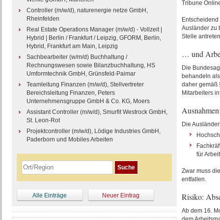
Tribune Online
Controller (m/w/d), naturenergie netze GmbH,
Rheinfelden
Entscheidend
Ausländer zu 
Real Estate Operations Manager (m/w/d) - Vollzeit |
Stelle antrete
Hybrid | Berlin / Frankfurt / Leipzig, GFORM, Berlin,
Hybrid, Frankfurt am Main, Leipzig
… und Arbe
Sachbearbeiter (w/m/d) Buchhaltung /
Rechnungswesen sowie Bilanzbuchhaltung, HS
Die Bundesage
Umformtechnik GmbH, Grünsfeld-Paimar
behandeln als
Teamleitung Finanzen (m/w/d), Stellvertreter
daher gemäß §
Bereichsleitung Finanzen, Peters
Mitarbeiters i
Unternehmensgruppe GmbH & Co. KG, Moers
Ausnahmen:
Assistant Controller (m/w/d), Smurfit Westrock GmbH,
St. Leon-Rot
Die Ausländer
Projektcontroller (m/w/d), Lödige Industries GmbH,
Hochschu
Paderborn und Mobiles Arbeiten
Fachkräf
für Arbe
Zwar muss di
entfallen.
Risiko: Abs
Alle Einträge
Neuer Eintrag
Ab dem 16. Mo
dem Arbeitsmar