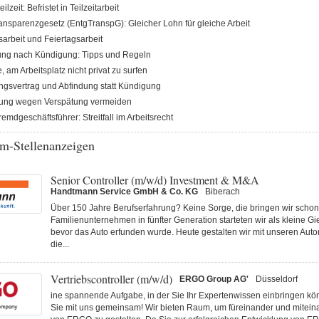
ilzeit: Befristet in Teilzeitarbeit
ransparenzgesetz (EntgTranspG): Gleicher Lohn für gleiche Arbeit
arbeit und Feiertagsarbeit
lung nach Kündigung: Tipps und Regeln
 am Arbeitsplatz nicht privat zu surfen
gsvertrag und Abfindung statt Kündigung
ng wegen Verspätung vermeiden
mdgeschäftsführer: Streitfall im Arbeitsrecht
m-Stellenanzeigen
Senior Controller (m/w/d) Investment & M&A
Handtmann Service GmbH & Co. KG
Biberach
Über 150 Jahre Berufserfahrung? Keine Sorge, die bringen wir schon 
Familienunternehmen in fünfter Generation starteten wir als kleine Gi
bevor das Auto erfunden wurde. Heute gestalten wir mit unseren Au
die...
Vertriebscontroller (m/w/d)
ERGO Group AG'
Düsseldorf
ine spannende Aufgabe, in der Sie Ihr Expertenwissen einbringen k
Sie mit uns gemeinsam! Wir bieten Raum, um füreinander und miteina