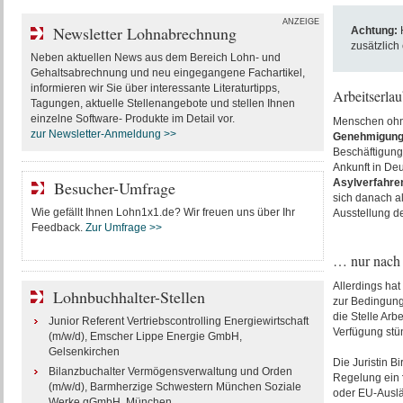
ANZEIGE
Newsletter Lohnabrechnung
Achtung:
H
zusätzlich
Neben aktuellen News aus dem Bereich Lohn- und
Gehaltsabrechnung und neu eingegangene Fachartikel,
informieren wir Sie über interessante Literaturtipps,
Arbeitserla
Tagungen, aktuelle Stellenangebote und stellen Ihnen
einzelne Software- Produkte im Detail vor.
Menschen ohne
zur Newsletter-Anmeldung >>
Genehmigung
Beschäftigung
Ankunft in De
Asylverfahre
Besucher-Umfrage
sich danach a
Wie gefällt Ihnen Lohn1x1.de? Wir freuen uns über Ihr
Ausstellung de
Feedback.
Zur Umfrage >>
… nur nach
Allerdings hat
Lohnbuchhalter-Stellen
zur Bedingung 
die Stelle Arb
Junior Referent Vertriebscontrolling Energiewirtschaft
Verfügung stün
(m/w/d), Emscher Lippe Energie GmbH,
Gelsenkirchen
Die Juristin B
Bilanzbuchalter Vermögensverwaltung und Orden
Regelung ein
(m/w/d), Barmherzige Schwestern München Soziale
oder EU-Auslän
Werke gGmbH, München