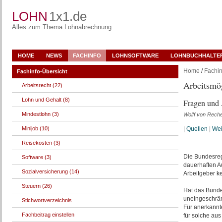
LOHN
1x1.de
Alles zum Thema Lohnabrechnung
HOME
NEWS
FACHINFO
LOHNSOFTWARE
LOHNBUCHHALTE
Home
/
Fachin
Fachinfo-Übersicht
Arbeitsmög
Arbeitsrecht (22)
Lohn und Gehalt (8)
Fragen und
Mindestlohn (3)
Wolff von Rech
Minijob (10)
|
Quellen
|
Wei
Reisekosten (3)
Die Bundesreg
Software (3)
dauerhaften Au
Sozialversicherung (14)
Arbeitgeber ke
Steuern (26)
Hat das Bunde
uneingeschrän
Stichwortverzeichnis
Für anerkannt
Fachbeitrag einstellen
für solche au