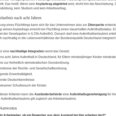
ritt. Das heißt: Wenn
sein
Asylantrag abgelehnt
wird, droht ihm die Abschiebung. 
bildung, kein Studium und kein Arbeitsvertrag.
rlaubnis nach acht Jahren
ung eines Flüchtlings kann sich für das Unternehmen also zur
Zitterpartie
entwick
g seines Asylantrags erreicht ein Flüchtling einen dauerhaften Aufenthaltsstatus. E
t der Gesetzgeber in § 25b AufenthG. Danach darf eine Aufenthaltserlaubnis ertei
h nachhaltig in die Lebensverhältnisse der Bundesrepublik Deutschland integriert h
ür eine
nachhaltige
Integration
nennt das Gesetz:
ns acht Jahre Aufenthalt in Deutschland, für Eltern minderjähriger Kinder mindest
is zur freiheitlich-demokratischen Grundordnung.
ntnisse der Rechts- und Gesellschaftsordnung.
ende Erwerbstätigkeit.
ende Deutschkenntnisse.
esener Schulbesuch der Kinder.
dieser Kriterien kann die
Ausländerbehörde
eine
Aufenthaltsgenehmigung
für hö
 Aufenthaltserlaubnis gilt zugleich als Arbeitserlaubnis.
 Antworten
in Arbeitgeber, ob ein Bewerber aus dem Ausland bei ihm arbeiten darf?