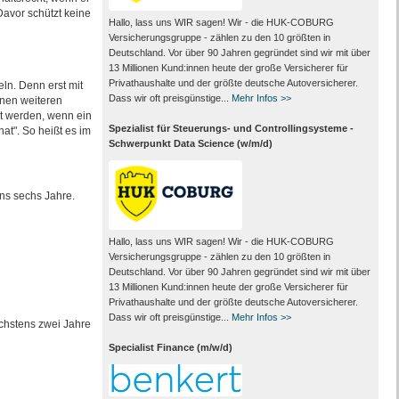
Davor schützt keine
Hallo, lass uns WIR sagen! Wir - die HUK-COBURG
Versicherungsgruppe - zählen zu den 10 größten in
Deutschland. Vor über 90 Jahren gegründet sind wir mit über
13 Millionen Kund:innen heute der große Versicherer für
Privathaushalte und der größte deutsche Autoversicherer.
eln. Denn erst mit
Dass wir oft preisgünstige...
Mehr Infos >>
inen weiteren
lt werden, wenn ein
Spezialist für Steuerungs- und Controllingsysteme -
at". So heißt es im
Schwerpunkt Data Science (w/m/d)
ens sechs Jahre.
Hallo, lass uns WIR sagen! Wir - die HUK-COBURG
Versicherungsgruppe - zählen zu den 10 größten in
Deutschland. Vor über 90 Jahren gegründet sind wir mit über
13 Millionen Kund:innen heute der große Versicherer für
Privathaushalte und der größte deutsche Autoversicherer.
Dass wir oft preisgünstige...
Mehr Infos >>
chstens zwei Jahre
Specialist Finance (m/w/d)