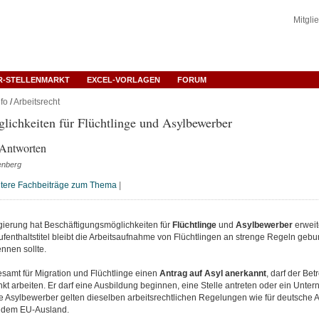
Mitgli
R-STELLENMARKT
EXCEL-VORLAGEN
FORUM
fo
/
Arbeitsrecht
lichkeiten für Flüchtlinge und Asylbewerber
 Antworten
enberg
tere Fachbeiträge zum Thema
|
ierung hat Beschäftigungsmöglichkeiten für
Flüchtlinge
und
Asylbewerber
erweit
fenthaltstitel bleibt die Arbeitsaufnahme von Flüchtlingen an strenge Regeln gebu
nnen sollte.
samt für Migration und Flüchtlinge einen
Antrag auf Asyl anerkannt
, darf der Bet
kt arbeiten. Er darf eine Ausbildung beginnen, eine Stelle antreten oder ein Unt
e Asylbewerber gelten dieselben arbeitsrechtlichen Regelungen wie für deutsche 
s dem EU-Ausland.