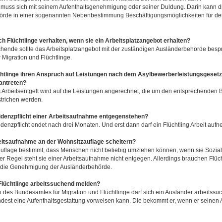
muss sich mit seinem Aufenthaltsgenehmigung oder seiner Duldung. Darin kann d
rde in einer sogenannten Nebenbestimmung Beschäftigungsmöglichkeiten für d
ich Flüchtlinge verhalten, wenn sie ein Arbeitsplatzangebot erhalten?
chende sollte das Arbeitsplatzangebot mit der zuständigen Ausländerbehörde bespr
Migration und Flüchtlinge.
chtlinge ihren Anspruch auf Leistungen nach dem Asylbewerberleistungsgesetz,
 antreten?
 Arbeitsentgelt wird auf die Leistungen angerechnet, die um den entsprechenden B
trichen werden.
idenzpflicht einer Arbeitsaufnahme entgegenstehen?
denzpflicht endet nach drei Monaten. Und erst dann darf ein Flüchtling Arbeit auf
eitsaufnahme an der Wohnsitzauflage scheitern?
uflage bestimmt, dass Menschen nicht beliebig umziehen können, wenn sie Sozial
er Regel steht sie einer Arbeitsaufnahme nicht entgegen. Allerdings brauchen Flüc
 die Genehmigung der Ausländerbehörde.
Flüchtlinge arbeitssuchend melden?
des Bundesamtes für Migration und Flüchtlinge darf sich ein Ausländer arbeitss
est eine Aufenthaltsgestattung vorweisen kann. Die bekommt er, wenn er seinen A