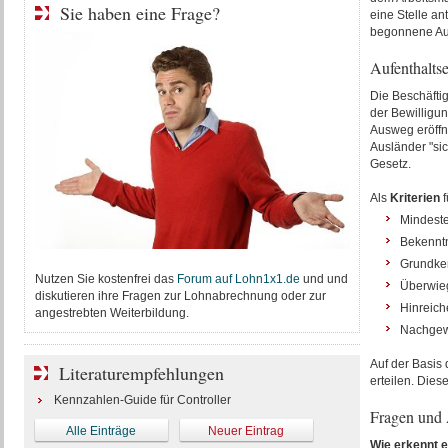
Sie haben eine Frage?
eine Stelle ant
begonnene Aus
Aufenthaltse
Die Beschäftig
der Bewilligun
Ausweg eröffne
Ausländer "sic
Gesetz.
Als
Kriterien
f
Mindeste
Bekenntn
Grundken
Nutzen Sie kostenfrei das
Forum auf Lohn1x1.de
und und
Überwieg
diskutieren ihre Fragen zur Lohnabrechnung oder zur
Hinreich
angestrebten Weiterbildung.
Nachgewi
Auf der Basis 
Literaturempfehlungen
erteilen. Diese
Kennzahlen-Guide für Controller
Fragen und
Alle Einträge
Neuer Eintrag
Wie erkennt e