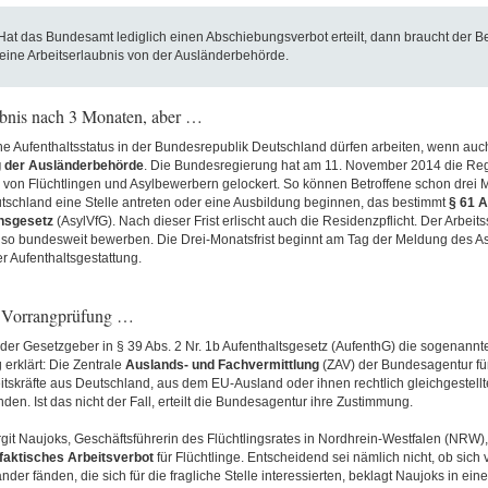
at das Bundesamt lediglich einen Abschiebungsverbot erteilt, dann braucht der Be
 eine Arbeitserlaubnis von der Ausländerbehörde.
ubnis nach 3 Monaten, aber …
 Aufenthaltsstatus in der Bundesrepublik Deutschland dürfen arbeiten, wenn auch
 der Ausländerbehörde
. Die Bundesregierung hat am 11. November 2014 die Rege
 von Flüchtlingen und Asylbewerbern gelockert. So können Betroffene schon drei 
utschland eine Stelle antreten oder eine Ausbildung beginnen, das bestimmt
§ 61 A
nsgesetz
(AsylVfG). Nach dieser Frist erlischt auch die Residenzpflicht. Der Arbe
lso bundesweit bewerben. Die Drei-Monatsfrist beginnt am Tag der Meldung des A
r Aufenthaltsgestattung.
 Vorrangprüfung …
 der Gesetzgeber in § 39 Abs. 2 Nr. 1b Aufenthaltsgesetz (AufenthG) die sogenann
erklärt: Die Zentrale
Auslands- und Fachvermittlung
(ZAV) der Bundesagentur für A
eitskräfte aus Deutschland, aus dem EU-Ausland oder ihnen rechtlich gleichgestellt
den. Ist das nicht der Fall, erteilt die Bundesagentur ihre Zustimmung.
irgit Naujoks, Geschäftsführerin des Flüchtlingsrates in Nordhrein-Westfalen (NRW), 
faktisches Arbeitsverbot
für Flüchtlinge. Entscheidend sei nämlich nicht, ob sich
der fänden, die sich für die fragliche Stelle interessierten, beklagt Naujoks in eine