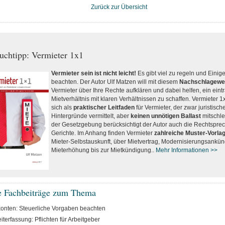
Zurück zur Übersicht
uchtipp: Vermieter 1x1
Vermieter sein ist nicht leicht!
Es gibt viel zu regeln und Einig
beachten. Der Autor Ulf Matzen will mit diesem
Nachschlagewe
Vermieter über Ihre Rechte aufklären und dabei helfen, ein eint
Mietverhältnis mit klaren Verhältnissen zu schaffen. Vermieter 1
sich als
praktischer Leitfaden
für Vermieter, der zwar juristisch
Hintergründe vermittelt, aber
keinen unnötigen Ballast
mitschle
der Gesetzgebung berücksichtigt der Autor auch die Rechtspre
Gerichte. Im Anhang finden Vermieter
zahlreiche Muster-Vorla
Mieter-Selbstauskunft, über Mietvertrag, Modernisierungsankü
Mieterhöhung bis zur Mietkündigung..
Mehr Informationen >>
e Fachbeiträge zum Thema
konten: Steuerliche Vorgaben beachten
iterfassung: Pflichten für Arbeitgeber