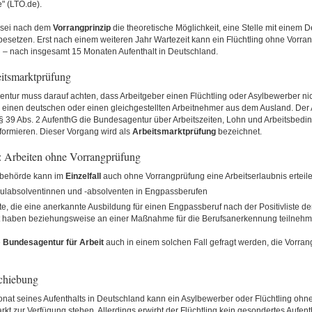
" (LTO.de).
 sei nach dem
Vorrangprinzip
die theoretische Möglichkeit, eine Stelle mit einem 
besetzen. Erst nach einem weiteren Jahr Wartezeit kann ein Flüchtling ohne Vorra
n – nach insgesamt 15 Monaten Aufenthalt in Deutschland.
itsmarktprüfung
ntur muss darauf achten, dass Arbeitgeber einen Flüchtling oder Asylbewerber ni
 einen deutschen oder einen gleichgestellten Arbeitnehmer aus dem Ausland. Der
 39 Abs. 2 AufenthG die Bundesagentur über Arbeitszeiten, Lohn und Arbeitsbed
nformieren. Dieser Vorgang wird als
Arbeitsmarktprüfung
bezeichnet.
 Arbeiten ohne Vorrangprüfung
behörde kann im
Einzelfall
auch ohne Vorrangprüfung eine Arbeitserlaubnis erteilen. 
labsolventinnen und -absolventen in Engpassberufen
te, die eine anerkannte Ausbildung für einen Engpassberuf nach der Positivliste 
it haben beziehungsweise an einer Maßnahme für die Berufsanerkennung teilnehm
e
Bundesagentur für Arbeit
auch in einem solchen Fall gefragt werden, die Vorra
chiebung
nat seines Aufenthalts in Deutschland kann ein Asylbewerber oder Flüchtling ohn
kt zur Verfügung stehen. Allerdings erwirbt der Flüchtling kein gesondertes Aufent