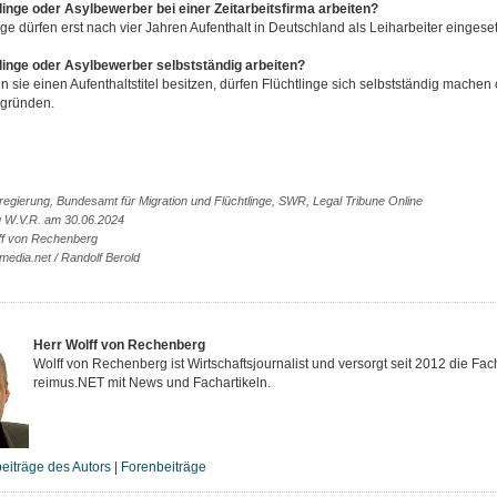
linge oder Asylbewerber bei einer Zeitarbeitsfirma arbeiten?
nge dürfen erst nach vier Jahren Aufenthalt in Deutschland als Leiharbeiter eingese
linge oder Asylbewerber selbstständig arbeiten?
n sie einen Aufenthaltstitel besitzen, dürfen Flüchtlinge sich selbstständig machen 
gründen.
egierung, Bundesamt für Migration und Flüchtlinge, SWR, Legal Tribune Online
g W.V.R. am 30.06.2024
ff von Rechenberg
media.net / Randolf Berold
Herr Wolff von Rechenberg
Wolff von Rechenberg ist Wirtschaftsjournalist und versorgt seit 2012 die Fac
reimus.NET mit News und Fachartikeln.
eiträge des Autors
|
Forenbeiträge