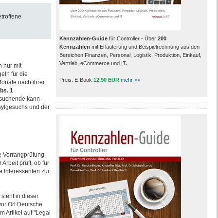
troffene
Kennzahlen-Guide
für Controller - Über
200
Kennzahlen
mit Erläuterung und Beispielrechnung aus den
Bereichen Finanzen, Personal, Logistik, Produktion, Einkauf,
Vertrieb, eCommerce und IT
.
 nur mit
ln für die
Preis: E-Book
12,90 EUR
mehr >>
Monate nach ihrer
bs. 1
itssuchende kann
sylgesuchs und der
te Vorrangprüfung
rbeit prüft, ob für
e Interessenten zur
sieht in dieser
 vor Ort Deutsche
m Artikel auf "Legal