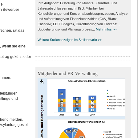
Ihre Aufgaben: Erstellung von Monats‑, Quartals‑ und
ie
Jahresabschlüssen nach HGB, Mitarbeit bei
en Bewerber
Konsolidierungs‑ und Konzernabschlussprozessen, Analyse
und Aufbereitung von Finanzkennzahlen (GuV, Bilanz,
Cashflow, EBIT-Bridges), Durchführung von Forecast‑,
Budgetierungs‑ und Planungsprozes...
Mehr Infos >>
echen, rät das
Weitere Stellenanzeigen im Stellenmarkt >>
 wenn sie eine
etrag gekürzt oder
Mitglieder und PR Verwaltung
nehmen.
leistungen
htlinge und
uchend melden,
sylantrag gestellt