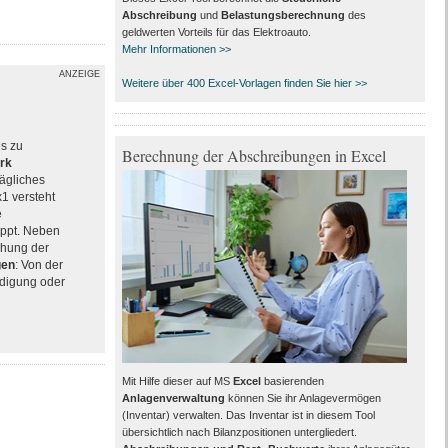
Abschreibung
und
Belastungsberechnung
des
geldwerten Vorteils für das Elektroauto.
Mehr Informationen >>
ANZEIGE
Weitere über 400 Excel-Vorlagen finden Sie hier >>
es zu
Berechnung der Abschreibungen in Excel
rk
rägliches
x1 versteht
e
ppt. Neben
chung der
gen
: Von der
ndigung oder
Mit Hilfe dieser auf MS
Excel
basierenden
Anlagenverwaltung
können Sie ihr Anlagevermögen
(Inventar) verwalten. Das Inventar ist in diesem Tool
übersichtlich nach Bilanzpositionen untergliedert.