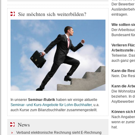
Der Bewerber 
Ausländerbehö
Sie möchten sich weiterbilden?
eintragen.
Wie sollten s
Der Arbeitssu
Bundesamt für 
Verlieren Flü
Arbeitsstelle
Teilweise. Das
auch ganz ges
Kann die Res
Nein. Die Resi
Kann die Arb
Die Wohnsitza
beziehen. In d
In unserer
Seminar-Rubrik
haben wir einige aktuelle
Asylbewerber
Seminar- und Kurs-Angebote für Lohn-Buchhalter
, u.a.
auch Kurse zum Bilanzbuchhalter zusammengestellt.
Können sich 
Nach Angaben 
wenn er zumind
News
hat.
Verband elektronische Rechnung sieht E-Rechnung