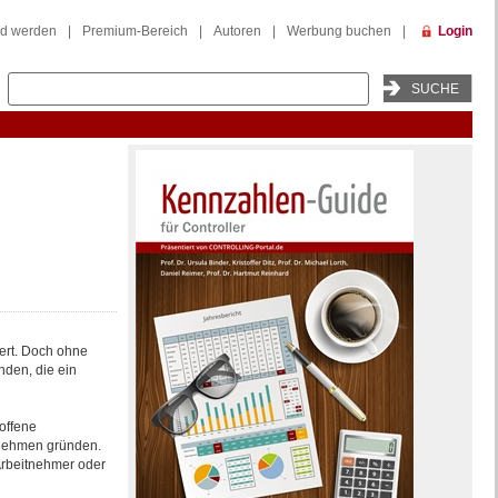
ed werden
|
Premium-Bereich
|
Autoren
|
Werbung buchen
|
Login
ert. Doch ohne
nden, die ein
roffene
ernehmen gründen.
Arbeitnehmer oder