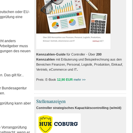
Deutschen oder EU-
ngprüfung eine
cht anders
 Arbeitgeber muss
ingungen des neuen
Kennzahlen-Guide
für Controller - Über
200
Kennzahlen
mit Erläuterung und Beispielrechnung aus den
Bereichen Finanzen, Personal, Logistik, Produktion, Einkauf,
Vertrieb, eCommerce und IT
.
Das gilt für...
Preis: E-Book
12,90 EUR
mehr >>
der Bundesagentur
en.
Stellenanzeigen
ngprüfung kann aber
Controller strategisches Kapazitätscontrolling (w/m/d)
e Vorrangprüfung
haltsrecht, wenn er