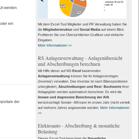
tzt werden.
oder ein
Mit dem Excel-Tool Mitglieder und PR Verwaltung haben Sie
die
Mitgliederstruktur
und
Social Media
auf einem Blick.
Profitieren Sie von Übersichtlichen Grafiken und einfache
Eingaben.
Mehr Informationen >>
RS Anlagenverwaltung - Anlagenübersicht
und Abschreibungen berechnen
Mit Hilfe dieser auf MS
Excel
basierenden
Anlagenverwaltung
können Sie ihr Anlagevermögen
(Inventar) verwalten. Das Inventar ist nach Bilanzpositionen
untergliedert,
Abschreibungen und Rest- Buchwerte
ihrer
Anlagegüter werden automatisch berechnet. Es wird die
lineare und degressive Berechnung der AfA
hportale der
berücksichtigt! Sonder- AfA kann im ersten Jahr (nicht verteilt
auf mehrere Jahre) angewendet werden.
Mehr Informationen
>>
Elektroauto - Abschreibung & monatliche
Belastung
Dieses Excel-Tool berechnet die
Steuerliche