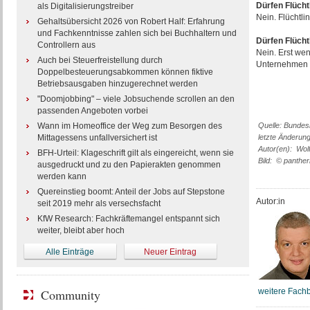
Dürfen Flücht
als Digitalisierungstreiber
Nein. Flüchtli
Gehaltsübersicht 2026 von Robert Half: Erfahrung
und Fachkenntnisse zahlen sich bei Buchhaltern und
Dürfen Flücht
Controllern aus
Nein. Erst wen
Auch bei Steuerfreistellung durch
Unternehmen 
Doppelbesteuerungsabkommen können fiktive
Betriebsausgaben hinzugerechnet werden
"Doomjobbing" – viele Jobsuchende scrollen an den
passenden Angeboten vorbei
Wann im Homeoffice der Weg zum Besorgen des
Quelle: Bundesr
Mittagessens unfallversichert ist
letzte Änderun
Autor(en): Wol
BFH-Urteil: Klageschrift gilt als eingereicht, wenn sie
Bild: © panther
ausgedruckt und zu den Papierakten genommen
werden kann
Quereinstieg boomt: Anteil der Jobs auf Stepstone
Autor:in
seit 2019 mehr als versechsfacht
KfW Research: Fachkräftemangel entspannt sich
weiter, bleibt aber hoch
Alle Einträge
Neuer Eintrag
Community
weitere Fachb