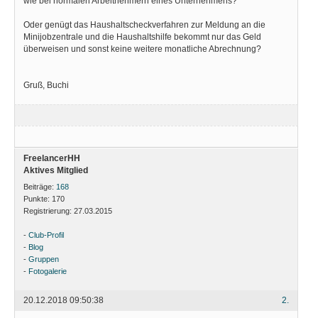
wie bei normalen Arbeitnehmern eines Unternehmens?
Oder genügt das Haushaltscheckverfahren zur Meldung an die
Minijobzentrale und die Haushaltshilfe bekommt nur das Geld
überweisen und sonst keine weitere monatliche Abrechnung?
Gruß, Buchi
FreelancerHH
Aktives Mitglied
Beiträge:
168
Punkte:
170
Registrierung:
27.03.2015
-
Club-Profil
-
Blog
-
Gruppen
-
Fotogalerie
20.12.2018 09:50:38
2.