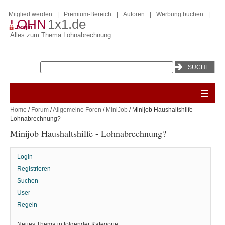
Mitglied werden
|
Premium-Bereich
|
Autoren
|
Werbung buchen
|
LOHN
1x1.de
Login
Alles zum Thema Lohnabrechnung
Home
/
Forum
/
Allgemeine Foren
/
MiniJob
/ Minijob Haushaltshilfe -
Lohnabrechnung?
Minijob Haushaltshilfe - Lohnabrechnung?
Login
Registrieren
Suchen
User
Regeln
Neues Thema in folgender Kategorie