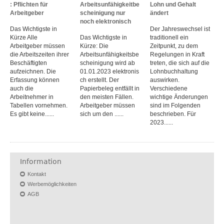
: Pflichten für
Arbeitsunfähigkeitbe
Lohn und Gehalt
Arbeitgeber
scheinigung nur
ändert
noch elektronisch
Das Wichtigste in
Der Jahreswechsel ist
Kürze Alle
Das Wichtigste in
traditionell ein
Arbeitgeber müssen
Kürze: Die
Zeitpunkt, zu dem
die Arbeitszeiten ihrer
Arbeitsunfähigkeitsbe
Regelungen in Kraft
Beschäftigten
scheinigung wird ab
treten, die sich auf die
aufzeichnen. Die
01.01.2023 elektronis
Lohnbuchhaltung
Erfassung können
ch erstellt. Der
auswirken.
auch die
Papierbeleg entfällt in
Verschiedene
Arbeitnehmer in
den meisten Fällen.
wichtige Änderungen
Tabellen vornehmen.
Arbeitgeber müssen
sind im Folgenden
Es gibt keine......
sich um den ......
beschrieben. Für
2023......
Information
Kontakt
Werbemöglichkeiten
AGB