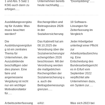
1 und Abs. 5 Satz 1
Unternehmen bereits
"Doomjobbing".......
KStG auch dann zu
heute nachhaltig.......
erfolgen......
Ausbildungsvergütu
Rechengrößen und
10 Software-
ng für Azubis: Was
Beitragssätze 2026
Lösungen für
muss beachtet
in der
Zeiterfassung im
werden?
Sozialversicherung
Vergleich
Die
Das Kabinett hat am
Jeder Arbeitgeber
Ausbildungsvergütun
08.10.2025 die
unterliegt einer Pflicht
g ist ein zentrales
Verordnung über die
zur
Thema für
Sozialversicherungsr
Arbeitszeitaufzeichnu
Unternehmen, die
echengrößen 2026
ng. Eine
Auszubildende
beschlossen. Mit der
Entscheidung des
beschäftigen oder
Verordnung werden
Bundesarbeitsgericht
dies planen. Eine
die maßgeblichen
es in Erfurt vom
faire und
Rechengrößen der
September 2022
angemessene
Sozialversicherung u.
verpflichtet alle
Vergütung ist nicht
a. auch die
Unternehmen dazu,
nur ein wichtiger
Beitragsbemessungs
ein System zur......
Motivationsfaktor
grenzen......
für......
Arbeitszeiterfassung
eAU:
Was sich 2023 bei