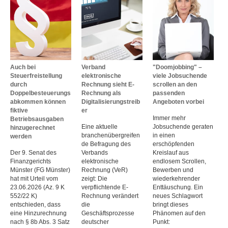
Auch bei
Verband
"Doomjobbing" –
Steuerfreistellung
elektronische
viele Jobsuchende
durch
Rechnung sieht E-
scrollen an den
Doppelbesteuerungs
Rechnung als
passenden
abkommen können
Digitalisierungstreib
Angeboten vorbei
fiktive
er
Immer mehr
Betriebsausgaben
Eine aktuelle
Jobsuchende geraten
hinzugerechnet
branchenübergreifen
in einen
werden
de Befragung des
erschöpfenden
Der 9. Senat des
Verbands
Kreislauf aus
Finanzgerichts
elektronische
endlosem Scrollen,
Münster (FG Münster)
Rechnung (VeR)
Bewerben und
hat mit Urteil vom
zeigt: Die
wiederkehrender
23.06.2026 (Az. 9 K
verpflichtende E-
Enttäuschung. Ein
552/22 K)
Rechnung verändert
neues Schlagwort
entschieden, dass
die
bringt dieses
eine Hinzurechnung
Geschäftsprozesse
Phänomen auf den
nach § 8b Abs. 3 Satz
deutscher
Punkt: