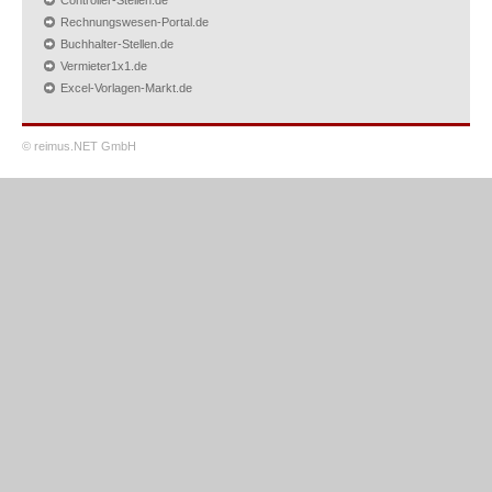
Controller-Stellen.de
Rechnungswesen-Portal.de
Buchhalter-Stellen.de
Vermieter1x1.de
Excel-Vorlagen-Markt.de
© reimus.NET GmbH