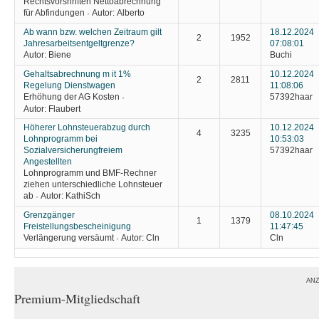
Rechtsvorshriften Nettoabrechnung
für Abfindungen
Autor:
Alberto
·
Ab wann bzw. welchen Zeitraum gilt
18.12.2024
2
1952
Jahresarbeitsentgeltgrenze?
07:08:01
Autor:
Biene
Buchi
Gehaltsabrechnung m it 1%
10.12.2024
2
2811
Regelung Dienstwagen
11:08:06
Erhöhung der AG Kosten
57392haar
·
Autor:
Flaubert
Höherer Lohnsteuerabzug durch
10.12.2024
4
3235
Lohnprogramm bei
10:53:03
Sozialversicherungfreiem
57392haar
Angestellten
Lohnprogramm und BMF-Rechner
ziehen unterschiedliche Lohnsteuer
ab
Autor:
KathiSch
·
Grenzgänger
08.10.2024
1
1379
Freistellungsbescheinigung
11:47:45
Verlängerung versäumt
Autor:
Cln
Cln
·
ANZ
Premium-Mitgliedschaft