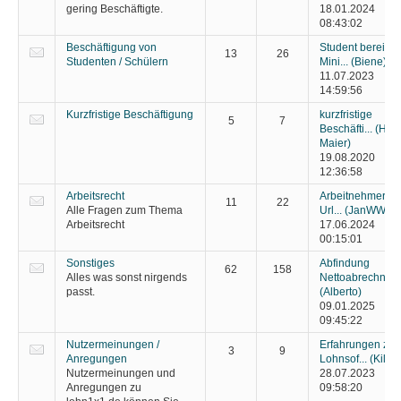
gering Beschäftigte.
18.01.2024
08:43:02
Beschäftigung von
Student bereits 
13
26
Studenten / Schülern
Mini...
(Biene)
11.07.2023
14:59:56
Kurzfristige Beschäftigung
kurzfristige
5
7
Beschäfti...
(Hell
Maier)
19.08.2020
12:36:58
Arbeitsrecht
Arbeitnehmerpfli
11
22
Alle Fragen zum Thema
Url...
(JanWW)
Arbeitsrecht
17.06.2024
00:15:01
Sonstiges
Abfindung
62
158
Alles was sonst nirgends
Nettoabrechnu...
passt.
(Alberto)
09.01.2025
09:45:22
Nutzermeinungen /
Erfahrungen zur
3
9
Anregungen
Lohnsof...
(Kiliti)
Nutzermeinungen und
28.07.2023
Anregungen zu
09:58:20