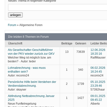
Neues Thema in folgender Kategorie
Forum
»
Allgemeine Foren
Die letzten 8 Themen im Forum
Überschrift
Beiträge
Gelesen
Letzter Beitr
Als Gesellschafter-Geschäftsführer
12.06.2026
13
73639
von der PKV wieder zurück zur GKV
18:20:16
Welcher Weg ist möglich bzw. am
RalfMauser
besten?
Autor:
teder
·
Lohnabrechnung - was muss
06.02.2026
1
340
enthalten sein?
16:24:45
Autor:
reconix24
reconix24
Persönliche Hilfe beim Verstehen der
05.10.2025
2
1739
Verdienstabrechnung.
23:29:46
Autor:
skayser
57392haar
Abfindung Nettoabrechnung Januar
09.01.2025
1
1427
2025
09:45:22
Neue Funftelregelung
Alberto