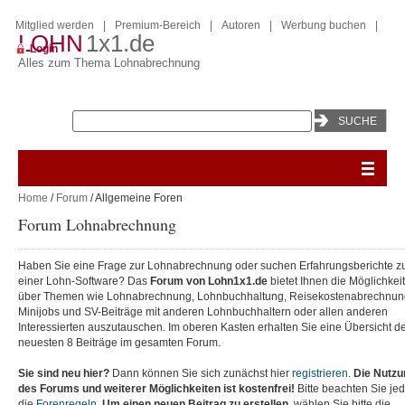
Mitglied werden
|
Premium-Bereich
|
Autoren
|
Werbung buchen
|
LOHN
1x1.de
Login
Alles zum Thema Lohnabrechnung
Home
/
Forum
/ Allgemeine Foren
Forum Lohnabrechnung
Haben Sie eine Frage zur Lohnabrechnung oder suchen Erfahrungsberichte z
einer Lohn-Software? Das
Forum
von Lohn1x1.de
bietet Ihnen die Möglichkeit
über Themen wie Lohnabrechnung, Lohnbuchhaltung, Reisekostenabrechnun
Minijobs und SV-Beiträge mit anderen Lohnbuchhaltern oder allen anderen
Interessierten auszutauschen.
Im oberen Kasten erhalten Sie eine Übersicht d
neuesten 8 Beiträge im gesamten Forum.
Sie sind neu hier?
Dann können Sie sich zunächst hier
registrieren
.
Die Nutzu
des Forums und weiterer Möglichkeiten ist kostenfrei!
Bitte beachten Sie je
die
Forenregeln
.
Um einen neuen Beitrag zu erstellen
, wählen Sie bitte die