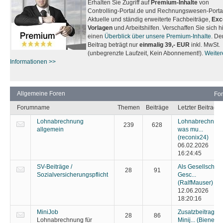
Erhalten Sie Zugriff auf
Premium-Inhalte
von
Controlling-Portal.de und Rechnungswesen-Portal
Aktuelle und ständig erweiterte Fachbeiträge,
Exc
Vorlagen
und Arbeitshilfen. Verschaffen Sie sich h
einen
Überblick über unsere Premium-Inhalte
. De
Beitrag beträgt nur
einmalig 39,- EUR
inkl. MwSt.
(unbegrenzte Laufzeit, Kein Abonnement!).
Weiter
Informationen >>
Allgemeine Foren
Fo
Forumname
Themen
Beiträge
Letzter Beitrag
Lohnabrechnung
Lohnabrechnung
239
628
allgemein
was mu...
(reconix24)
06.02.2026
16:24:45
SV-Beiträge /
Als Gesellschaft
28
91
Sozialversicherungspflicht
Gesc...
(RalfMauser)
12.06.2026
18:20:16
MiniJob
Zusatzbeitrag be
28
86
Lohnabrechnung für
Minij...
(Biene)