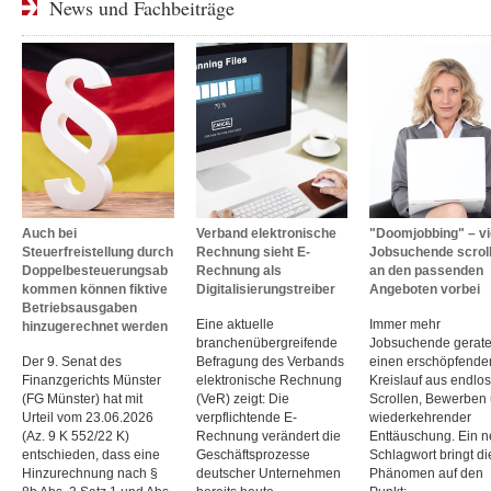
News und Fachbeiträge
Auch bei
Verband elektronische
"Doomjobbing" – vi
Steuerfreistellung durch
Rechnung sieht E-
Jobsuchende scrol
Doppelbesteuerungsab
Rechnung als
an den passenden
kommen können fiktive
Digitalisierungstreiber
Angeboten vorbei
Betriebsausgaben
Eine aktuelle
Immer mehr
hinzugerechnet werden
branchenübergreifende
Jobsuchende gerate
Der 9. Senat des
Befragung des Verbands
einen erschöpfende
Finanzgerichts Münster
elektronische Rechnung
Kreislauf aus endlo
(FG Münster) hat mit
(VeR) zeigt: Die
Scrollen, Bewerben
Urteil vom 23.06.2026
verpflichtende E-
wiederkehrender
(Az. 9 K 552/22 K)
Rechnung verändert die
Enttäuschung. Ein 
entschieden, dass eine
Geschäftsprozesse
Schlagwort bringt d
Hinzurechnung nach §
deutscher Unternehmen
Phänomen auf den