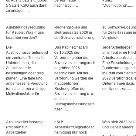
8b Abs. 3 Satz 1 und Abs.
bereits heute
Punkt:
5 Satz 1 KStG auch dann
nachhaltig.......
"Doomjobbing".......
zu erfolgen......
Ausbildungsvergütung
Rechengrößen und
10 Software-Lösun
für Azubis: Was muss
Beitragssätze 2026 in
für Zeiterfassung i
beachtet werden?
der Sozialversicherung
Vergleich
Die
Das Kabinett hat am
Jeder Arbeitgeber
Ausbildungsvergütung ist
08.10.2025 die
unterliegt einer Pflic
ein zentrales Thema für
Verordnung über die
Arbeitszeitaufzeich
Unternehmen, die
Sozialversicherungsrech
Eine Entscheidung 
Auszubildende
engrößen 2026
Bundesarbeitsgeric
beschäftigen oder dies
beschlossen. Mit der
in Erfurt vom Septe
planen. Eine faire und
Verordnung werden die
2022 verpflichtet all
angemessene Vergütung
maßgeblichen
Unternehmen dazu,
ist nicht nur ein wichtiger
Rechengrößen der
ein System zur......
Motivationsfaktor für......
Sozialversicherung u. a.
auch die
Beitragsbemessungsgre
nzen......
Arbeitszeiterfassung:
eAU:
Was sich 2023 bei 
Pflichten für
Arbeitsunfähigkeitbesc
und Gehalt ändert
Arbeitgeber
heinigung nur noch