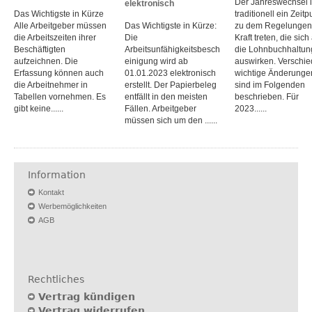
Der Jahreswechsel i
elektronisch
Das Wichtigste in Kürze
traditionell ein Zeitp
Alle Arbeitgeber müssen
Das Wichtigste in Kürze:
zu dem Regelungen
die Arbeitszeiten ihrer
Die
Kraft treten, die sich
Beschäftigten
Arbeitsunfähigkeitsbesch
die Lohnbuchhaltun
aufzeichnen. Die
einigung wird ab
auswirken. Verschi
Erfassung können auch
01.01.2023 elektronisch
wichtige Änderunge
die Arbeitnehmer in
erstellt. Der Papierbeleg
sind im Folgenden
Tabellen vornehmen. Es
entfällt in den meisten
beschrieben. Für
gibt keine......
Fällen. Arbeitgeber
2023......
müssen sich um den ......
Information
Kontakt
Werbemöglichkeiten
AGB
Rechtliches
Vertrag kündigen
Vertrag widerrufen