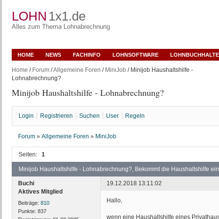
LOHN
1x1.de
Alles zum Thema Lohnabrechnung
HOME
NEWS
FACHINFO
LOHNSOFTWARE
LOHNBUCHHALTE
Home
/
Forum
/
Allgemeine Foren
/
MiniJob
/ Minijob Haushaltshilfe -
Lohnabrechnung?
Minijob Haushaltshilfe - Lohnabrechnung?
Login
Registrieren
Suchen
User
Regeln
Forum
»
Allgemeine Foren
»
MiniJob
Seiten:
1
Minijob Haushaltshilfe - Lohnabrechnung?, Bekommt die Haushaltshilfe e
Buchi
19.12.2018 13:11:02
Aktives Mitglied
Hallo,
Beiträge:
810
Punkte:
837
wenn eine Haushaltshilfe eines Privathaus