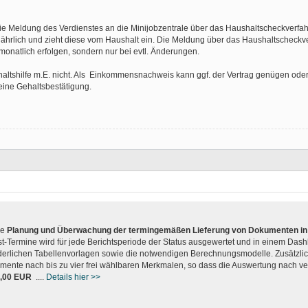
die Meldung des Verdienstes an die Minijobzentrale über das Haushaltscheckverfah
jährlich und zieht diese vom Haushalt ein. Die Meldung über das Haushaltscheckv
onatlich erfolgen, sondern nur bei evtl. Änderungen.
altshilfe m.E. nicht. Als Einkommensnachweis kann ggf. der Vertrag genügen oder 
 eine Gehaltsbestätigung.
ie
Planung und Überwachung der termingemäßen Lieferung von Dokumenten in 
st-Termine wird für jede Berichtsperiode der Status ausgewertet und in einem Dash
derlichen Tabellenvorlagen sowie die notwendigen Berechnungsmodelle. Zusätzlich
mente nach bis zu vier frei wählbaren Merkmalen, so dass die Auswertung nach v
2,00 EUR
....
Details hier >>