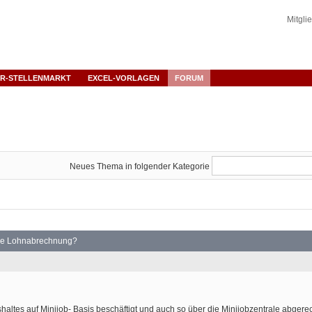
Mitgli
R-STELLENMARKT
EXCEL-VORLAGEN
FORUM
Neues Thema in folgender Kategorie
ine Lohnabrechnung?
haltes auf Minijob- Basis beschäftigt und auch so über die Minijobzentrale abgerec