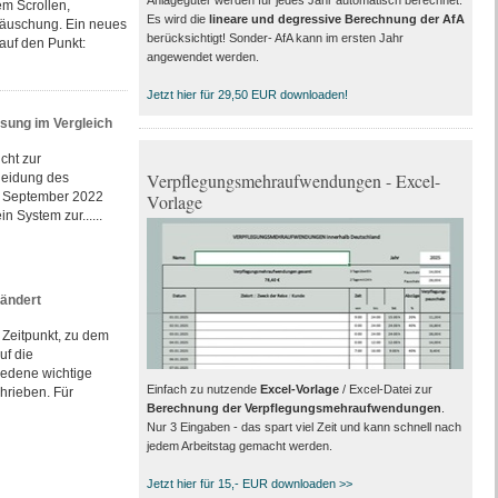
m Scrollen,
Es wird die
lineare und degressive Berechnung der AfA
äuschung. Ein neues
berücksichtigt! Sonder- AfA kann im ersten Jahr
auf den Punkt:
angewendet werden.
Jetzt hier für 29,50 EUR downloaden!
ssung im Vergleich
icht zur
Verpflegungsmehraufwendungen - Excel-
heidung des
om September 2022
Vorlage
n System zur......
 ändert
n Zeitpunkt, zu dem
uf die
edene wichtige
Einfach zu nutzende
Excel-Vorlage
/ Excel-Datei zur
hrieben. Für
Berechnung der Verpflegungsmehraufwendungen
.
Nur 3 Eingaben - das spart viel Zeit und kann schnell nach
jedem Arbeitstag gemacht werden.
Jetzt hier für 15,- EUR downloaden >>