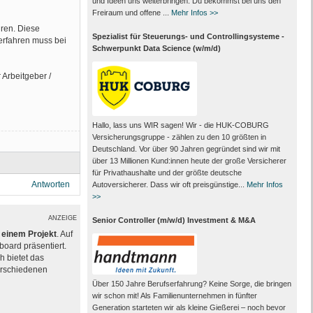
und Ideen uns weiterbringen. Du bekommst bei uns den
Freiraum und offene ...
Mehr Infos >>
ren. Diese
Spezialist für Steuerungs- und Controllingsysteme -
erfahren muss bei
Schwerpunkt Data Science (w/m/d)
Arbeitgeber /
Hallo, lass uns WIR sagen! Wir - die HUK-COBURG
Versicherungsgruppe - zählen zu den 10 größten in
Deutschland. Vor über 90 Jahren gegründet sind wir mit
über 13 Millionen Kund:innen heute der große Versicherer
für Privathaushalte und der größte deutsche
Antworten
Autoversicherer. Dass wir oft preisgünstige...
Mehr Infos
>>
ANZEIGE
Senior Controller (m/w/d) Investment & M&A
einem Projekt
. Auf
board präsentiert.
 bietet das
erschiedenen
Über 150 Jahre Berufserfahrung? Keine Sorge, die bringen
wir schon mit! Als Familienunternehmen in fünfter
Generation starteten wir als kleine Gießerei – noch bevor