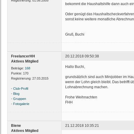
Registrierung:
01.08.2005
bekommt die Haushaltshilfe dann auch ei
Oder genügt das Haushaltscheckverfahren
sonst keine weitere monatliche Abrechnu
Gruß, Buchi
FreelancerHH
20.12.2018 09:50:38
Aktives Mitglied
Hallo Buchi,
Beiträge:
168
Punkte:
170
grundsätzlich sind auch Minijobber im Ha
Registrierung:
27.03.2015
wenn der Lohn gleich bleibt. Das betrifft
Lohnabrechnung machen.
-
Club-Profil
-
Blog
Frohe Weihnachten
-
Gruppen
FHH
-
Fotogalerie
Biene
21.12.2018 10:35:21
Aktives Mitglied