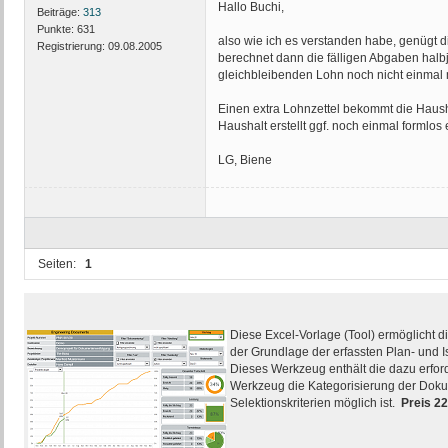
Hallo Buchi,
Beiträge:
313
Punkte:
631
also wie ich es verstanden habe, genügt 
Registrierung:
09.08.2005
berechnet dann die fälligen Abgaben halb
gleichbleibenden Lohn noch nicht einmal m
Einen extra Lohnzettel bekommt die Haush
Haushalt erstellt ggf. noch einmal formlos
LG, Biene
Seiten:
1
Diese Excel-Vorlage (Tool) ermöglicht d
der Grundlage der erfassten Plan- und I
Dieses Werkzeug enthält die dazu erfor
Werkzeug die Kategorisierung der Doku
Selektionskriterien möglich ist.
Preis 2