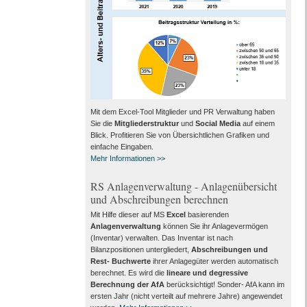
Mit dem Excel-Tool Mitglieder und PR Verwaltung haben
Sie die
Mitgliederstruktur
und
Social Media
auf einem
Blick. Profitieren Sie von Übersichtlichen Grafiken und
einfache Eingaben.
Mehr Informationen >>
RS Anlagenverwaltung - Anlagenübersicht
und Abschreibungen berechnen
Mit Hilfe dieser auf MS
Excel
basierenden
Anlagenverwaltung
können Sie ihr Anlagevermögen
(Inventar) verwalten. Das Inventar ist nach
Bilanzpositionen untergliedert,
Abschreibungen und
Rest- Buchwerte
ihrer Anlagegüter werden automatisch
berechnet. Es wird die
lineare und degressive
Berechnung der AfA
berücksichtigt! Sonder- AfA kann im
ersten Jahr (nicht verteilt auf mehrere Jahre) angewendet