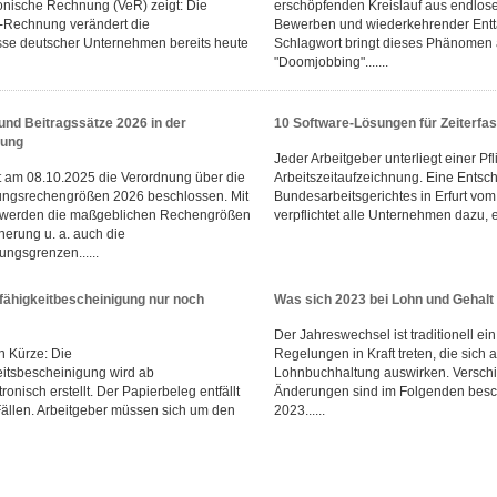
onische Rechnung (VeR) zeigt: Die
erschöpfenden Kreislauf aus endlose
E-Rechnung verändert die
Bewerben und wiederkehrender Entt
se deutscher Unternehmen bereits heute
Schlagwort bringt dieses Phänomen 
"Doomjobbing".......
nd Beitragssätze 2026 in der
10 Software-Lösungen für Zeiterfa
rung
Jeder Arbeitgeber unterliegt einer Pfl
t am 08.10.2025 die Verordnung über die
Arbeitszeitaufzeichnung. Eine Entsc
ungsrechengrößen 2026 beschlossen. Mit
Bundesarbeitsgerichtes in Erfurt v
 werden die maßgeblichen Rechengrößen
verpflichtet alle Unternehmen dazu, ei
herung u. a. auch die
ngsgrenzen......
fähigkeitbescheinigung nur noch
Was sich 2023 bei Lohn und Gehalt
Der Jahreswechsel ist traditionell ei
n Kürze: Die
Regelungen in Kraft treten, die sich a
eitsbescheinigung wird ab
Lohnbuchhaltung auswirken. Verschi
ronisch erstellt. Der Papierbeleg entfällt
Änderungen sind im Folgenden besc
Fällen. Arbeitgeber müssen sich um den
2023......