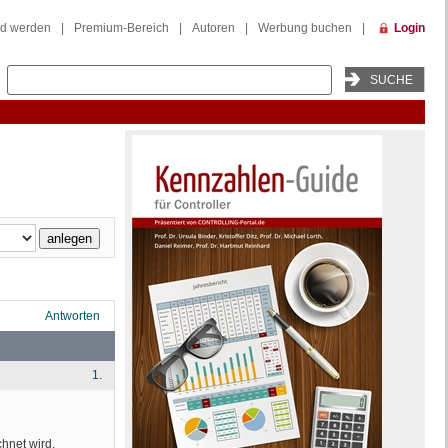
ed werden
|
Premium-Bereich
|
Autoren
|
Werbung buchen
|
Login
Antworten
1.
hnet wird,