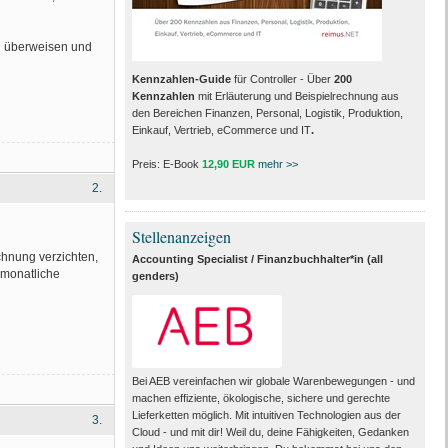
d überweisen und
Kennzahlen-Guide
für Controller - Über
200
Kennzahlen
mit Erläuterung und Beispielrechnung aus
den Bereichen Finanzen, Personal, Logistik, Produktion,
Einkauf, Vertrieb, eCommerce und IT
.
Preis: E-Book
12,90 EUR
mehr >>
2.
Stellenanzeigen
chnung verzichten,
Accounting Specialist / Finanzbuchhalter*in (all
 monatliche
genders)
Bei AEB vereinfachen wir globale Warenbewegungen - und
machen effiziente, ökologische, sichere und gerechte
Lieferketten möglich. Mit intuitiven Technologien aus der
3.
Cloud - und mit dir! Weil du, deine Fähigkeiten, Gedanken