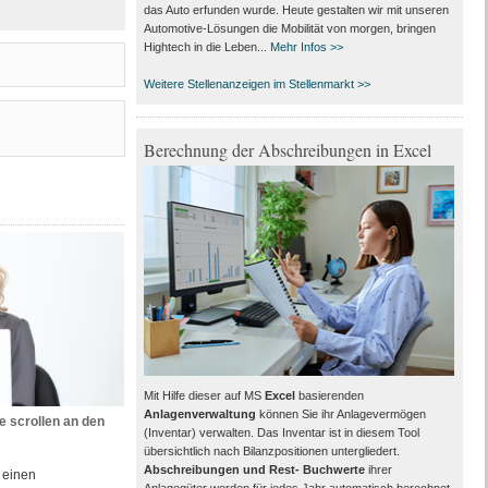
das Auto erfunden wurde. Heute gestalten wir mit unseren
Automotive-Lösungen die Mobilität von morgen, bringen
Hightech in die Leben...
Mehr Infos >>
Weitere Stellenanzeigen im Stellenmarkt >>
Berechnung der Abschreibungen in Excel
Mit Hilfe dieser auf MS
Excel
basierenden
Anlagenverwaltung
können Sie ihr Anlagevermögen
 scrollen an den
(Inventar) verwalten. Das Inventar ist in diesem Tool
übersichtlich nach Bilanzpositionen untergliedert.
Abschreibungen und Rest- Buchwerte
ihrer
 einen
Anlagegüter werden für jedes Jahr automatisch berechnet.