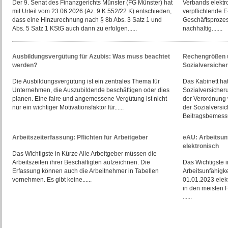
Der 9. Senat des Finanzgerichts Münster (FG Münster) hat
Verbands elektr
mit Urteil vom 23.06.2026 (Az. 9 K 552/22 K) entschieden,
verpflichtende 
dass eine Hinzurechnung nach § 8b Abs. 3 Satz 1 und
Geschäftsprozes
Abs. 5 Satz 1 KStG auch dann zu erfolgen......
nachhaltig.......
Ausbildungsvergütung für Azubis: Was muss beachtet
Rechengrößen u
werden?
Sozialversiche
Die Ausbildungsvergütung ist ein zentrales Thema für
Das Kabinett ha
Unternehmen, die Auszubildende beschäftigen oder dies
Sozialversicher
planen. Eine faire und angemessene Vergütung ist nicht
der Verordnung
nur ein wichtiger Motivationsfaktor für......
der Sozialversic
Beitragsbemessu
Arbeitszeiterfassung: Pflichten für Arbeitgeber
eAU: Arbeitsun
elektronisch
Das Wichtigste in Kürze Alle Arbeitgeber müssen die
Arbeitszeiten ihrer Beschäftigten aufzeichnen. Die
Das Wichtigste i
Erfassung können auch die Arbeitnehmer in Tabellen
Arbeitsunfähigk
vornehmen. Es gibt keine......
01.01.2023 elekt
in den meisten 
......