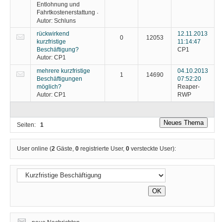
Entlohnung und
Fahrtkostenerstattung
·
Autor:
Schluns
rückwirkend
12.11.2013
0
12053
kurzfristige
11:14:47
Beschäftigung?
CP1
Autor:
CP1
mehrere kurzfristige
04.10.2013
1
14690
Beschäftigungen
07:52:20
möglich?
Reaper-
Autor:
CP1
RWP
Neues Thema
Seiten:
1
User online (
2
Gäste,
0
registrierte User,
0
versteckte User):