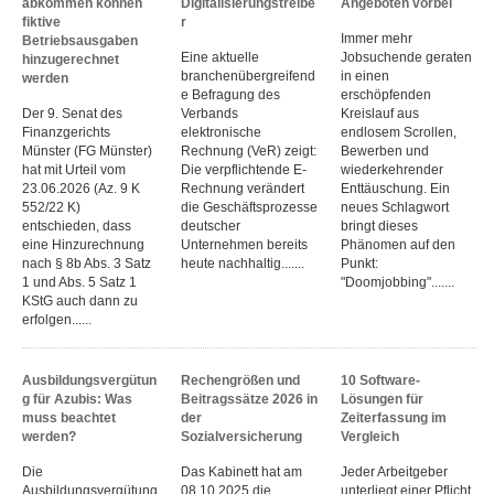
abkommen können
Digitalisierungstreibe
Angeboten vorbei
fiktive
r
Immer mehr
Betriebsausgaben
Eine aktuelle
Jobsuchende geraten
hinzugerechnet
branchenübergreifend
in einen
werden
e Befragung des
erschöpfenden
Der 9. Senat des
Verbands
Kreislauf aus
Finanzgerichts
elektronische
endlosem Scrollen,
Münster (FG Münster)
Rechnung (VeR) zeigt:
Bewerben und
hat mit Urteil vom
Die verpflichtende E-
wiederkehrender
23.06.2026 (Az. 9 K
Rechnung verändert
Enttäuschung. Ein
552/22 K)
die Geschäftsprozesse
neues Schlagwort
entschieden, dass
deutscher
bringt dieses
eine Hinzurechnung
Unternehmen bereits
Phänomen auf den
nach § 8b Abs. 3 Satz
heute nachhaltig.......
Punkt:
1 und Abs. 5 Satz 1
"Doomjobbing".......
KStG auch dann zu
erfolgen......
Ausbildungsvergütun
Rechengrößen und
10 Software-
g für Azubis: Was
Beitragssätze 2026 in
Lösungen für
muss beachtet
der
Zeiterfassung im
werden?
Sozialversicherung
Vergleich
Die
Das Kabinett hat am
Jeder Arbeitgeber
Ausbildungsvergütung
08.10.2025 die
unterliegt einer Pflicht