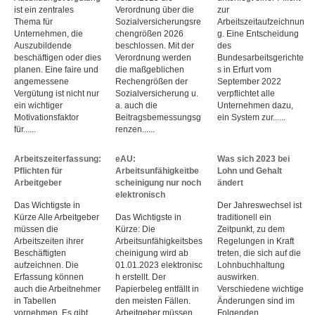
ist ein zentrales
Verordnung über die
zur
Thema für
Sozialversicherungsre
Arbeitszeitaufzeichnun
Unternehmen, die
chengrößen 2026
g. Eine Entscheidung
Auszubildende
beschlossen. Mit der
des
beschäftigen oder dies
Verordnung werden
Bundesarbeitsgerichte
planen. Eine faire und
die maßgeblichen
s in Erfurt vom
angemessene
Rechengrößen der
September 2022
Vergütung ist nicht nur
Sozialversicherung u.
verpflichtet alle
ein wichtiger
a. auch die
Unternehmen dazu,
Motivationsfaktor
Beitragsbemessungsg
ein System zur......
für......
renzen......
Arbeitszeiterfassung:
eAU:
Was sich 2023 bei
Pflichten für
Arbeitsunfähigkeitbe
Lohn und Gehalt
Arbeitgeber
scheinigung nur noch
ändert
elektronisch
Das Wichtigste in
Der Jahreswechsel ist
Kürze Alle Arbeitgeber
Das Wichtigste in
traditionell ein
müssen die
Kürze: Die
Zeitpunkt, zu dem
Arbeitszeiten ihrer
Arbeitsunfähigkeitsbes
Regelungen in Kraft
Beschäftigten
cheinigung wird ab
treten, die sich auf die
aufzeichnen. Die
01.01.2023 elektronisc
Lohnbuchhaltung
Erfassung können
h erstellt. Der
auswirken.
auch die Arbeitnehmer
Papierbeleg entfällt in
Verschiedene wichtige
in Tabellen
den meisten Fällen.
Änderungen sind im
vornehmen. Es gibt
Arbeitgeber müssen
Folgenden