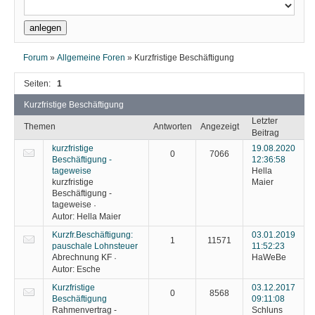
Forum
»
Allgemeine Foren
»
Kurzfristige Beschäftigung
Seiten:
1
Kurzfristige Beschäftigung
Letzter
Themen
Antworten
Angezeigt
Beitrag
kurzfristige
19.08.2020
0
7066
Beschäftigung -
12:36:58
tageweise
Hella
kurzfristige
Maier
Beschäftigung -
tageweise
·
Autor:
Hella Maier
Kurzfr.Beschäftigung:
03.01.2019
1
11571
pauschale Lohnsteuer
11:52:23
Abrechnung KF
HaWeBe
·
Autor:
Esche
Kurzfristige
03.12.2017
0
8568
Beschäftigung
09:11:08
Rahmenvertrag -
Schluns