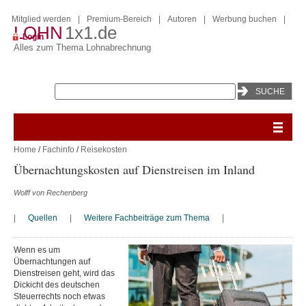
Mitglied werden
|
Premium-Bereich
|
Autoren
|
Werbung buchen
|
LOHN
1x1.de
Login
Alles zum Thema Lohnabrechnung
Home
/
Fachinfo
/
Reisekosten
Übernachtungskosten auf Dienstreisen im Inland
Wolff von Rechenberg
|
Quellen
|
Weitere Fachbeiträge zum Thema
|
Wenn es um
Übernachtungen auf
Dienstreisen geht, wird das
Dickicht des deutschen
Steuerrechts noch etwas