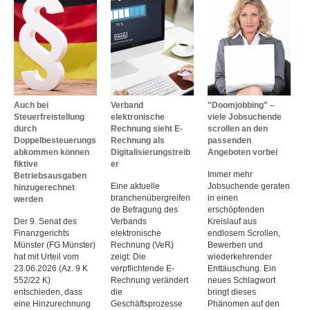
Auch bei
Verband
"Doomjobbing" –
Steuerfreistellung
elektronische
viele Jobsuchende
durch
Rechnung sieht E-
scrollen an den
Doppelbesteuerungs
Rechnung als
passenden
abkommen können
Digitalisierungstreib
Angeboten vorbei
fiktive
er
Immer mehr
Betriebsausgaben
Eine aktuelle
Jobsuchende geraten
hinzugerechnet
branchenübergreifen
in einen
werden
de Befragung des
erschöpfenden
Der 9. Senat des
Verbands
Kreislauf aus
Finanzgerichts
elektronische
endlosem Scrollen,
Münster (FG Münster)
Rechnung (VeR)
Bewerben und
hat mit Urteil vom
zeigt: Die
wiederkehrender
23.06.2026 (Az. 9 K
verpflichtende E-
Enttäuschung. Ein
552/22 K)
Rechnung verändert
neues Schlagwort
entschieden, dass
die
bringt dieses
eine Hinzurechnung
Geschäftsprozesse
Phänomen auf den