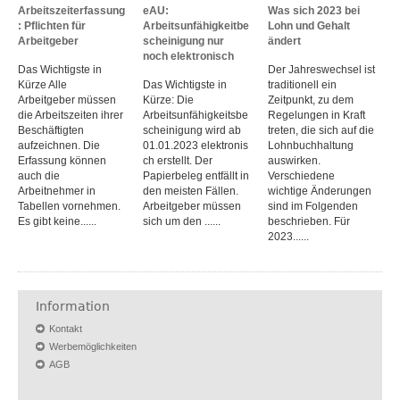
Arbeitszeiterfassung
eAU:
Was sich 2023 bei
: Pflichten für
Arbeitsunfähigkeitbe
Lohn und Gehalt
Arbeitgeber
scheinigung nur
ändert
noch elektronisch
Das Wichtigste in
Der Jahreswechsel ist
Kürze Alle
Das Wichtigste in
traditionell ein
Arbeitgeber müssen
Kürze: Die
Zeitpunkt, zu dem
die Arbeitszeiten ihrer
Arbeitsunfähigkeitsbe
Regelungen in Kraft
Beschäftigten
scheinigung wird ab
treten, die sich auf die
aufzeichnen. Die
01.01.2023 elektronis
Lohnbuchhaltung
Erfassung können
ch erstellt. Der
auswirken.
auch die
Papierbeleg entfällt in
Verschiedene
Arbeitnehmer in
den meisten Fällen.
wichtige Änderungen
Tabellen vornehmen.
Arbeitgeber müssen
sind im Folgenden
Es gibt keine......
sich um den ......
beschrieben. Für
2023......
Information
Kontakt
Werbemöglichkeiten
AGB