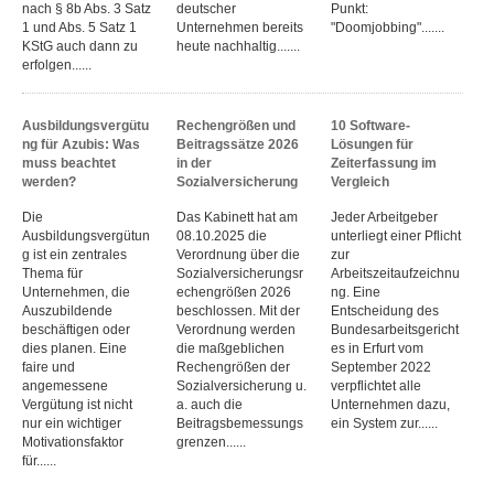
nach § 8b Abs. 3 Satz
deutscher
Punkt:
1 und Abs. 5 Satz 1
Unternehmen bereits
"Doomjobbing".......
KStG auch dann zu
heute nachhaltig.......
erfolgen......
Ausbildungsvergütu
Rechengrößen und
10 Software-
ng für Azubis: Was
Beitragssätze 2026
Lösungen für
muss beachtet
in der
Zeiterfassung im
werden?
Sozialversicherung
Vergleich
Die
Das Kabinett hat am
Jeder Arbeitgeber
Ausbildungsvergütun
08.10.2025 die
unterliegt einer Pflicht
g ist ein zentrales
Verordnung über die
zur
Thema für
Sozialversicherungsr
Arbeitszeitaufzeichnu
Unternehmen, die
echengrößen 2026
ng. Eine
Auszubildende
beschlossen. Mit der
Entscheidung des
beschäftigen oder
Verordnung werden
Bundesarbeitsgericht
dies planen. Eine
die maßgeblichen
es in Erfurt vom
faire und
Rechengrößen der
September 2022
angemessene
Sozialversicherung u.
verpflichtet alle
Vergütung ist nicht
a. auch die
Unternehmen dazu,
nur ein wichtiger
Beitragsbemessungs
ein System zur......
Motivationsfaktor
grenzen......
für......