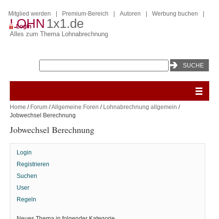
Mitglied werden
|
Premium-Bereich
|
Autoren
|
Werbung buchen
|
LOHN
1x1.de
Login
Alles zum Thema Lohnabrechnung
Home
/
Forum
/
Allgemeine Foren
/
Lohnabrechnung allgemein
/
Jobwechsel Berechnung
Jobwechsel Berechnung
Login
Registrieren
Suchen
User
Regeln
Neues Thema in folgender Kategorie