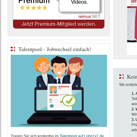
Talentpool - Jobwechsel einfach!
Kein
Wir erstel
1.
Tei
wer
2. 
Wir
3.
Prü
arb
Tragen Sie sich kostenfrei im
T
alentpool auf Lohn1x1.de