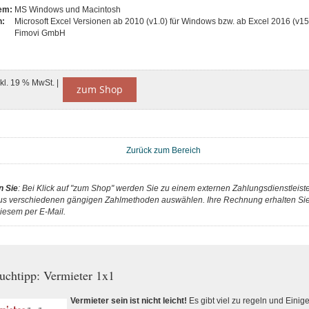
tem:
MS Windows und Macintosh
n:
Microsoft Excel Versionen ab 2010 (v1.0) für Windows bzw. ab Excel 2016 (v15
Fimovi GmbH
nkl. 19 % MwSt. |
zum Shop
Zurück zum Bereich
n Sie
: Bei Klick auf "zum Shop" werden Sie zu einem externen Zahlungsdienstleister
us verschiedenen gängigen Zahlmethoden auswählen. Ihre Rechnung erhalten Sie 
iesem per E-Mail.
uchtipp: Vermieter 1x1
Vermieter sein ist nicht leicht!
Es gibt viel zu regeln und Einig