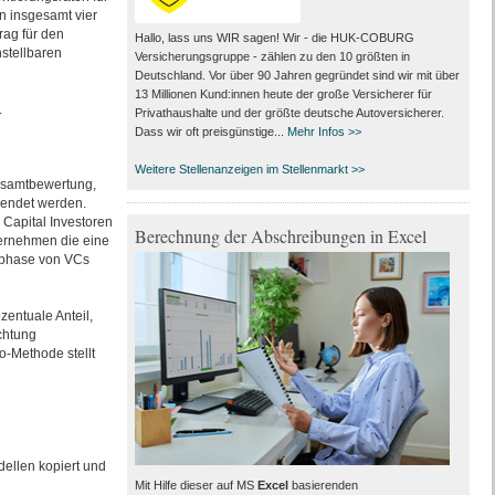
n insgesamt vier
rag für den
Hallo, lass uns WIR sagen! Wir - die HUK-COBURG
nstellbaren
Versicherungsgruppe - zählen zu den 10 größten in
Deutschland. Vor über 90 Jahren gegründet sind wir mit über
13 Millionen Kund:innen heute der große Versicherer für
.
Privathaushalte und der größte deutsche Autoversicherer.
Dass wir oft preisgünstige...
Mehr Infos >>
Weitere Stellenanzeigen im Stellenmarkt >>
Gesamtbewertung,
wendet werden.
Capital Investoren
Berechnung der Abschreibungen in Excel
ternehmen die eine
ühphase von VCs
zentuale Anteil,
chtung
o-Methode stellt
ellen kopiert und
Mit Hilfe dieser auf MS
Excel
basierenden