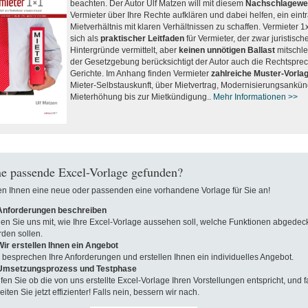
beachten. Der Autor Ulf Matzen will mit diesem
Nachschlagewe
Vermieter über Ihre Rechte aufklären und dabei helfen, ein eint
Mietverhältnis mit klaren Verhältnissen zu schaffen. Vermieter 1
sich als
praktischer Leitfaden
für Vermieter, der zwar juristisch
Hintergründe vermittelt, aber
keinen unnötigen Ballast
mitschle
der Gesetzgebung berücksichtigt der Autor auch die Rechtspre
Gerichte. Im Anhang finden Vermieter
zahlreiche Muster-Vorla
Mieter-Selbstauskunft, über Mietvertrag, Modernisierungsankü
Mieterhöhung bis zur Mietkündigung..
Mehr Informationen >>
e passende Excel-Vorlage gefunden?
len Ihnen eine neue oder passenden eine vorhandene Vorlage für Sie an!
 Anforderungen beschreiben
len Sie uns mit, wie Ihre Excel-Vorlage aussehen soll, welche Funktionen abgedeck
den sollen.
Wir erstellen Ihnen ein Angebot
 besprechen Ihre Anforderungen und erstellen Ihnen ein individuelles Angebot.
 Umsetzungsprozess und Testphase
fen Sie ob die von uns erstellte Excel-Vorlage Ihren Vorstellungen entspricht, und fa
eiten Sie jetzt effizienter! Falls nein, bessern wir nach.