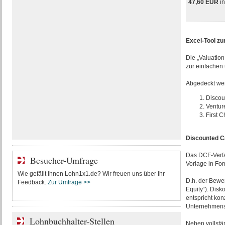
47,60 EUR
i
Excel-Tool z
Die „Valuatio
zur einfachen
Abgedeckt wer
Discou
Ventur
First 
Discounted C
Das DCF-Verfa
Besucher-Umfrage
Vorlage in For
Wie gefällt Ihnen Lohn1x1.de? Wir freuen uns über Ihr
D.h. der Bewer
Feedback.
Zur Umfrage >>
Equity“). Disk
entspricht kon
Unternehmensbe
Lohnbuchhalter-Stellen
Neben vollstän