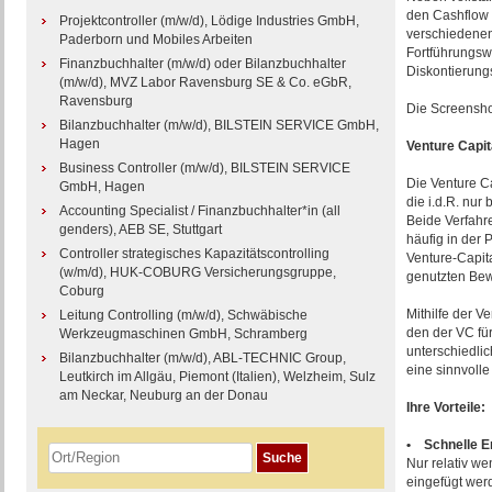
den Cashflow „
Projektcontroller (m/w/d), Lödige Industries GmbH,
verschiedenen 
Paderborn und Mobiles Arbeiten
Fortführungswe
Finanzbuchhalter (m/w/d) oder Bilanzbuchhalter
Diskontierung
(m/w/d), MVZ Labor Ravensburg SE & Co. eGbR,
Ravensburg
Die Screensh
Bilanzbuchhalter (m/w/d), BILSTEIN SERVICE GmbH,
Hagen
Venture Capit
Business Controller (m/w/d), BILSTEIN SERVICE
Die Venture C
GmbH, Hagen
die i.d.R. nu
Accounting Specialist / Finanzbuchhalter*in (all
Beide Verfahr
genders), AEB SE, Stuttgart
häufig in der 
Controller strategisches Kapazitätscontrolling
Venture-Capita
(w/m/d), HUK-COBURG Versicherungsgruppe,
genutzten Bew
Coburg
Mithilfe der V
Leitung Controlling (m/w/d), Schwäbische
den der VC für
Werkzeugmaschinen GmbH, Schramberg
unterschiedlic
Bilanzbuchhalter (m/w/d), ABL-TECHNIC Group,
eine sinnvolle
Leutkirch im Allgäu, Piemont (Italien), Welzheim, Sulz
am Neckar, Neuburg an der Donau
Ihre Vorteile:
• Schnelle Er
Nur relativ w
eingefügt wer