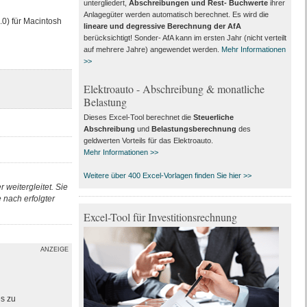
untergliedert,
Abschreibungen und Rest- Buchwerte
ihrer
Anlagegüter werden automatisch berechnet. Es wird die
.0) für Macintosh
lineare und degressive Berechnung der AfA
berücksichtigt! Sonder- AfA kann im ersten Jahr (nicht verteilt
auf mehrere Jahre) angewendet werden.
Mehr Informationen
>>
Elektroauto - Abschreibung & monatliche
Belastung
Dieses Excel-Tool berechnet die
Steuerliche
Abschreibung
und
Belastungsberechnung
des
geldwerten Vorteils für das Elektroauto.
Mehr Informationen >>
Weitere über 400 Excel-Vorlagen finden Sie hier >>
 weitergleitet. Sie
nach erfolgter
Excel-Tool für Investitionsrechnung
ANZEIGE
es zu