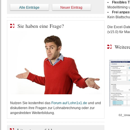
• Flexibles T
Modelltiming u
Alle Einträge
Neuer Eintrag
• Frei anpas
Kein Blattschu
Sie haben eine Frage?
Die Excel-Date
(v15.0) für Ma
Weitere
Nutzen Sie kostenfrei das
Forum auf Lohn1x1.de
und und
diskutieren ihre Fragen zur Lohnabrechnung oder zur
angestrebten Weiterbildung.
02_Unt