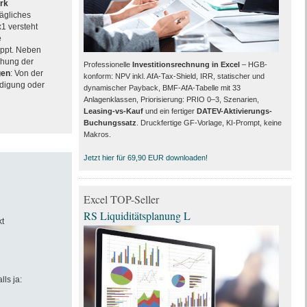
rk
rägliches
x1 versteht
e
ppt. Neben
chung der
Professionelle
Investitionsrechnung in Excel
– HGB-
gen
: Von der
konform: NPV inkl. AfA-Tax-Shield, IRR, statischer und
ndigung oder
dynamischer Payback, BMF-AfA-Tabelle mit 33
Anlagenklassen, Priorisierung: PRIO 0–3, Szenarien,
Leasing-vs-Kauf
und ein fertiger
DATEV-Aktivierungs-
Buchungssatz
. Druckfertige GF-Vorlage, KI-Prompt, keine
Makros.
Jetzt hier für 69,90 EUR downloaden!
Excel TOP-Seller
RS Liquiditätsplanung L
t
lls ja: