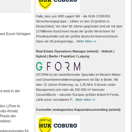
Hallo, lass uns WIR sagen! Wir - die HUK-COBURG
Versicherungsgruppe - zählen zu den 10 größten in
Deutschland. Vor über 90 Jahren gegründet sind wir mit über
13 Millionen Kund:innen heute der große Versicherer für
bare Excel-Vorlagen
Privathaushalte und der größte deutsche Autoversicherer.
Dass wir oft preisgünstige...
Mehr Infos >>
Real Estate Operations Manager (m/w/d) - Vollzeit |
Hybrid | Berlin / Frankfurt / Leipzig
GFORM ist ein marktführender Spezialist im Bereich Mieter-
und Gewerbeimmobilienmanagement mit Sitz in Berlin. Mit
über 15 Jahren Erfahrung, ca. 1,35 Mrd. € Assets under
Management und mehr als 550.000 m² betreuter
 wird in der
Gesamtfläche – darunter Europas größter Artikel-9-Fonds,
zählt unser verwaltetes P...
Mehr Infos >>
ßen („Flow to
Controller strategisches Kapazitätscontrolling (w/m/d)
uity-Ansatz
Praxis der
sätze).
ntierungsraten für