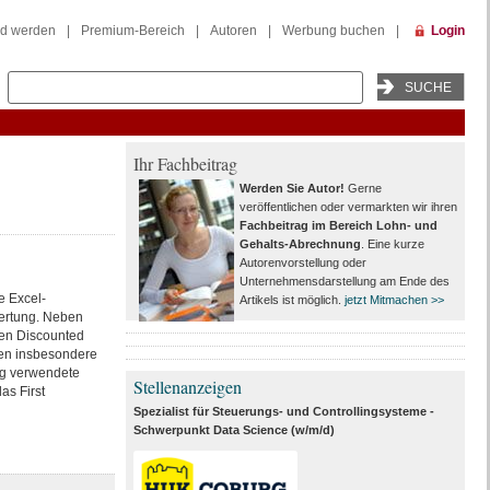
ed werden
|
Premium-Bereich
|
Autoren
|
Werbung buchen
|
Login
Ihr Fachbeitrag
Werden Sie Autor!
Gerne
veröffentlichen oder vermarkten wir ihren
Fachbeitrag im Bereich Lohn- und
Gehalts-Abrechnung
. Eine kurze
Autorenvorstellung oder
Unternehmensdarstellung am Ende des
e Excel-
Artikels ist möglich.
jetzt Mitmachen >>
ertung. Neben
gen Discounted
en insbesondere
ig verwendete
Stellenanzeigen
as First
Spezialist für Steuerungs- und Controllingsysteme -
Schwerpunkt Data Science (w/m/d)