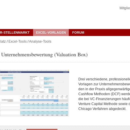
Mitgli
R-STELLENMARKT
EXCEL-VORLAGEN
FORUM
latz
/
Excel-Tools
/
Analyse-Tools
l Unternehmensbewertung (Valuation Box)
Drei verschiedene, professionell
Vorlagen zur Unternehmensbew
den in der Praxis allgegenwärti
Cashflow Methoden (DCF) werd
die bei VC-Finanzierungen häuf
Venture Capital Methode sowie d
Chicago Verfahren abgedeckt.