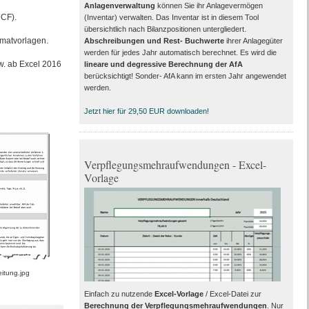
Anlagenverwaltung
können Sie ihr Anlagevermögen
DCF).
(Inventar) verwalten. Das Inventar ist in diesem Tool
übersichtlich nach Bilanzpositionen untergliedert.
rmatvorlagen.
Abschreibungen und Rest- Buchwerte
ihrer Anlagegüter
werden für jedes Jahr automatisch berechnet. Es wird die
zw. ab Excel 2016
lineare und degressive Berechnung der AfA
berücksichtigt! Sonder- AfA kann im ersten Jahr angewendet
werden.
Jetzt hier für 29,50 EUR downloaden!
Verpflegungsmehraufwendungen - Excel-
Vorlage
tung.jpg
Einfach zu nutzende
Excel-Vorlage
/ Excel-Datei zur
Berechnung der Verpflegungsmehraufwendungen
. Nur