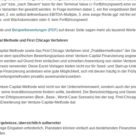
vor“ bzw. „nach Steuern“ kann für den Terminal Value (= Fortführungswert) eine vo
Varianten frei gewählt werden. In Frage kommen dabei 1. ein frei vorgebbarer Bet
rt, 2. ein selbst definierbares EBITDA-Multiple, 3. eine ewige Rente ggf. mit frei ei
s- und Wachstumsraten oder 4. kein Fortführungswert.
ots und
Beispielbewertungen (PDF)
auf dieser Seite sagen mehr als tausend Worte
al Methode und First Chicago Verfahren
apital Methode sowie das First Chicago Verfahren sind „Praktikermethoden“ der 
r bei dem spezifischen Bewertungsanlass einer Venture-Capital-Finanzierung ange
en werden auf Grund ihrer einfachen und schnellen Anwendung von vielen Venture 
Praxis verwendet. Diese Excel-Vorlagen bieten nicht nur für Seed- und Start-up-Un
l-Finanzierung anstreben eine gute Möglichkeit, sich mit diesen häufig in der Fr
ertungsmethoden proaktiv auseinanderzusetzen.
enture-Capital-Methode wird nicht nur der Unternehmenswert, sondern auch der pro
 seine Investitionssumme fordern sollte, bestimmt. Die Berücksichtigung und Gewi
her Erfolgsszenarien (Best-, Base-, Worst-Case-Szenario) bei der sog. First-Chicag
 Erweiterung der Venture-Capital-Methode dar.
gebnisse, übersichtlich aufbereitet
enige Eingaben erforderlich, Plandaten können einfach aus bestehenden Finanzmod
den.