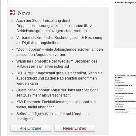
News
Auch bei Steuerfreistellung durch
Doppelbesteuerungsabkommen können fiktive
Betriebsausgaben hinzugerechnet werden
Verband elektronische Rechnung sieht E-Rechnung
als Digitalisierungstreiber
"Doomjobbing" – viele Jobsuchende scrollen an den
passenden Angeboten vorbei
Wann im Homeoffice der Weg zum Besorgen des
Mittagessens unfallversichert ist
BFH-Urteil: Klageschrift gilt als eingereicht, wenn sie
ausgedruckt und zu den Papierakten genommen
werden kann
Quereinstieg boomt: Anteil der Jobs auf Stepstone
seit 2019 mehr als versechsfacht
KfW Research: Fachkräftemangel entspannt sich
weiter, bleibt aber hoch
Selbstständige setzen stärker auf künstliche
Intelligenz
Alle Einträge
Neuer Eintrag