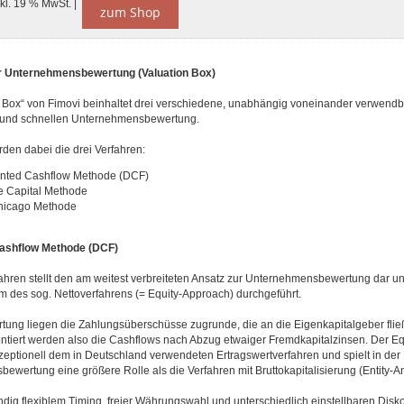
nkl. 19 % MwSt. |
zum Shop
ur Unternehmensbewertung (Valuation Box)
n Box“ von Fimovi beinhaltet drei verschiedene, unabhängig voneinander verwend
 und schnellen Unternehmensbewertung.
den dabei die drei Verfahren:
nted Cashflow Methode (DCF)
e Capital Methode
Chicago Methode
ashflow Methode (DCF)
hren stellt den am weitest verbreiteten Ansatz zur Unternehmensbewertung dar und
m des sog. Nettoverfahrens (= Equity-Approach) durchgeführt.
tung liegen die Zahlungsüberschüsse zugrunde, die an die Eigenkapitalgeber flie
ontiert werden also die Cashflows nach Abzug etwaiger Fremdkapitalzinsen. Der Eq
zeptionell dem in Deutschland verwendeten Ertragswertverfahren und spielt in der 
wertung eine größere Rolle als die Verfahren mit Bruttokapitalisierung (Entity-An
dig flexiblem Timing, freier Währungswahl und unterschiedlich einstellbaren Disko