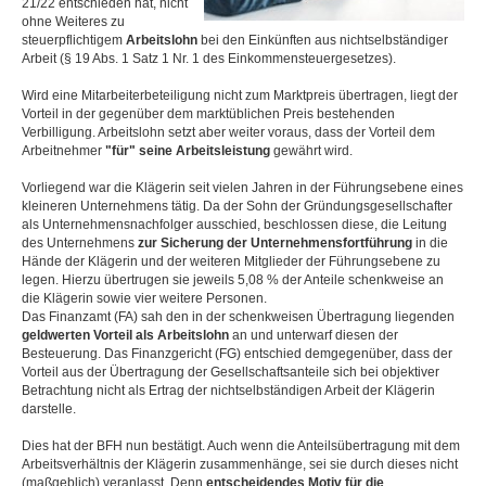
21/22 entschieden hat, nicht
ohne Weiteres zu
steuerpflichtigem
Arbeitslohn
bei den Einkünften aus nichtselbständiger
Arbeit (§ 19 Abs. 1 Satz 1 Nr. 1 des Einkommensteuergesetzes).
Wird eine Mitarbeiterbeteiligung nicht zum Marktpreis übertragen, liegt der
Vorteil in der gegenüber dem marktüblichen Preis bestehenden
Verbilligung. Arbeitslohn setzt aber weiter voraus, dass der Vorteil dem
Arbeitnehmer
"für" seine Arbeitsleistung
gewährt wird.
Vorliegend war die Klägerin seit vielen Jahren in der Führungsebene eines
kleineren Unternehmens tätig. Da der Sohn der Gründungsgesellschafter
als Unternehmensnachfolger ausschied, beschlossen diese, die Leitung
des Unternehmens
zur Sicherung der Unternehmensfortführung
in die
Hände der Klägerin und der weiteren Mitglieder der Führungsebene zu
legen. Hierzu übertrugen sie jeweils 5,08 % der Anteile schenkweise an
die Klägerin sowie vier weitere Personen.
Das Finanzamt (FA) sah den in der schenkweisen Übertragung liegenden
geldwerten Vorteil als Arbeitslohn
an und unterwarf diesen der
Besteuerung. Das Finanzgericht (FG) entschied demgegenüber, dass der
Vorteil aus der Übertragung der Gesellschaftsanteile sich bei objektiver
Betrachtung nicht als Ertrag der nichtselbständigen Arbeit der Klägerin
darstelle.
Dies hat der BFH nun bestätigt. Auch wenn die Anteilsübertragung mit dem
Arbeitsverhältnis der Klägerin zusammenhänge, sei sie durch dieses nicht
(maßgeblich) veranlasst. Denn
entscheidendes Motiv für die