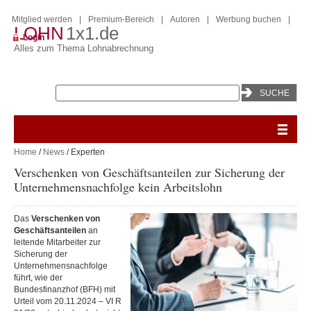
Mitglied werden
|
Premium-Bereich
|
Autoren
|
Werbung buchen
|
LOHN
1x1.de
Login
Alles zum Thema Lohnabrechnung
Home
/
News
/ Experten
Verschenken von Geschäftsanteilen zur Sicherung der
Unternehmensnachfolge kein Arbeitslohn
Das
Verschenken von
Geschäftsanteilen
an
leitende Mitarbeiter zur
Sicherung der
Unternehmensnachfolge
führt, wie der
Bundesfinanzhof (BFH) mit
Urteil vom 20.11.2024 – VI R