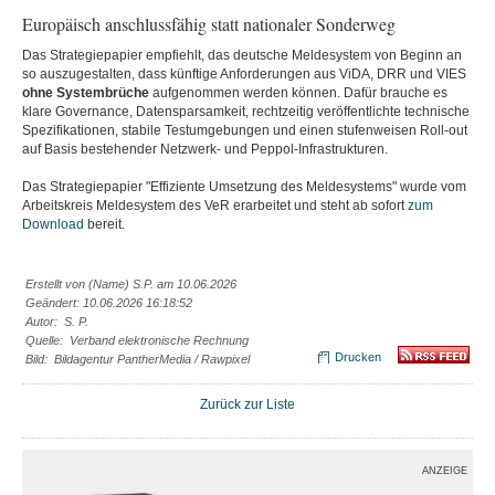
Europäisch anschlussfähig statt nationaler Sonderweg
Das Strategiepapier empfiehlt, das deutsche Meldesystem von Beginn an
so auszugestalten, dass künftige Anforderungen aus ViDA, DRR und VIES
ohne Systembrüche
aufgenommen werden können. Dafür brauche es
klare Governance, Datensparsamkeit, rechtzeitig veröffentlichte technische
Spezifikationen, stabile Testumgebungen und einen stufenweisen Roll-out
auf Basis bestehender Netzwerk- und Peppol-Infrastrukturen.
Das Strategiepapier "Effiziente Umsetzung des Meldesystems" wurde vom
Arbeitskreis Meldesystem des VeR erarbeitet und steht ab sofort
zum
Download
bereit.
Erstellt von (Name) S.P. am 10.06.2026
Geändert: 10.06.2026 16:18:52
Autor: S. P.
Quelle: Verband elektronische Rechnung
Drucken
Bild: Bildagentur PantherMedia / Rawpixel
Zurück zur Liste
ANZEIGE