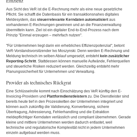
Effizienz
Aus Sicht des VeR ist die E-Rechnung mehr als eine neue gesetzliche
Pflicht. Sie schafft die Datenbasis für ein transaktionsnahes digitales
Meldesystem, das
steuerrelevante Kerndaten automatisiert
aus
vorhandenen E-Rechnungen gewinnen und an die Finanzverwaltung
übermitteln kann. Ziel ist ein digitaler End-to-End-Prozess nach dem
Prinzip "Einmal erzeugen – mehrfach nutzen".
"Für Unternehmen liegt darin ein erhebliches Effizienzpotenzial", betont
VeR-Vorstandsvorsitzender Ivo Moszynski. Denn werden E-Rechnung und
Meldung technisch im selben Ablauf umgesetzt, entsteht
kein zusätzlicher
Reporting-Schritt
. Stattdessen können manuelle Aufwände, Fehlerquellen
und steuerliche Risiken reduziert werden. Gleichzeitig entsteht mehr
Planungssicherheit für Unternehmen und Verwaltung.
Provider als technisches Rückgrat
Eine Schlüsselrolle kommt nach Einschätzung des VeR künftig den E-
Invoicing-Providern und
Plattformdienstleistern
zu. Die Dienstleister sind
bereits heute tief in den Prozessketten der Unternehmen integriert und
können auch zukünftig die Validierung, Konvertierung, sichere
Übertragung, Adressierung, Fehlerhandling und die Extraktion
meldepflichtiger Kerndaten verlässlich und compliant übernehmen. Gerade
kleine und mittlere Unternehmen werden dadurch entlastet, weil
technische und regulatorische Komplexität nicht in jedem Unternehmen
einzeln aufgebaut werden muss.