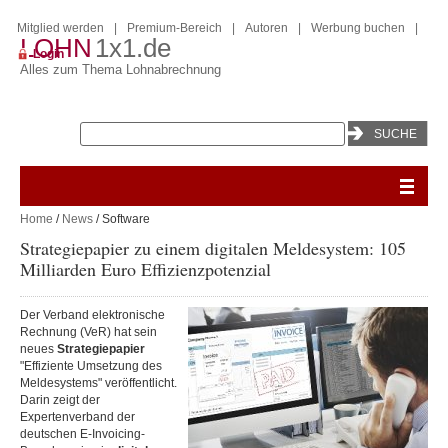
Mitglied werden
|
Premium-Bereich
|
Autoren
|
Werbung buchen
|
LOHN
1x1.de
Login
Alles zum Thema Lohnabrechnung
Home
/
News
/ Software
Strategiepapier zu einem digitalen Meldesystem: 105
Milliarden Euro Effizienzpotenzial
Der Verband elektronische
Rechnung (VeR) hat sein
neues
Strategiepapier
"Effiziente Umsetzung des
Meldesystems" veröffentlicht.
Darin zeigt der
Expertenverband der
deutschen E-Invoicing-