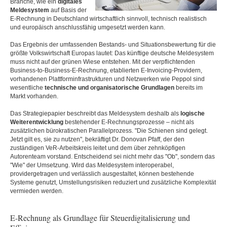
Branche, wie ein
digitales
Meldesystem
auf Basis der
E-Rechnung in Deutschland wirtschaftlich sinnvoll, technisch realistisch
und europäisch anschlussfähig umgesetzt werden kann.
Das Ergebnis der umfassenden Bestands- und Situationsbewertung für die
größte Volkswirtschaft Europas lautet: Das künftige deutsche Meldesystem
muss nicht auf der grünen Wiese entstehen. Mit der verpflichtenden
Business-to-Business-E-Rechnung, etablierten E-Invoicing-Providern,
vorhandenen Plattforminfrastrukturen und Netzwerken wie Peppol sind
wesentliche
technische und organisatorische Grundlagen
bereits im
Markt vorhanden.
Das Strategiepapier beschreibt das Meldesystem deshalb als
logische
Weiterentwicklung
bestehender E-Rechnungsprozesse – nicht als
zusätzlichen bürokratischen Parallelprozess. "Die Schienen sind gelegt.
Jetzt gilt es, sie zu nutzen", bekräftigt Dr. Donovan Pfaff, der den
zuständigen VeR-Arbeitskreis leitet und dem über zehnköpfigen
Autorenteam vorstand. Entscheidend sei nicht mehr das "Ob", sondern das
"Wie" der Umsetzung. Wird das Meldesystem interoperabel,
providergetragen und verlässlich ausgestaltet, können bestehende
Systeme genutzt, Umstellungsrisiken reduziert und zusätzliche Komplexität
vermieden werden.
E-Rechnung als Grundlage für Steuerdigitalisierung und