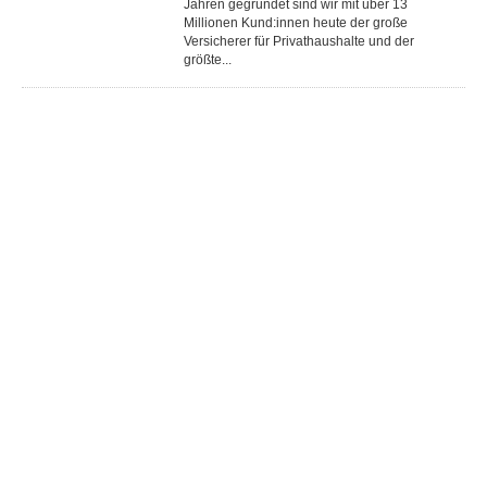
Jahren gegründet sind wir mit über 13
Millionen Kund:innen heute der große
Versicherer für Privathaushalte und der
größte...