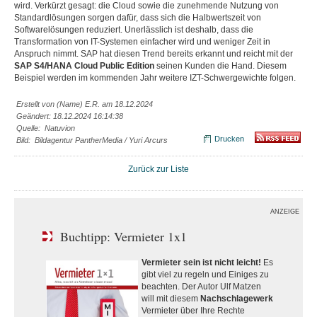
wird. Verkürzt gesagt: die Cloud sowie die zunehmende Nutzung von
Standardlösungen sorgen dafür, dass sich die Halbwertszeit von
Softwarelösungen reduziert. Unerlässlich ist deshalb, dass die
Transformation von IT-Systemen einfacher wird und weniger Zeit in
Anspruch nimmt. SAP hat diesen Trend bereits erkannt und reicht mit der
SAP S4/HANA Cloud Public Edition
seinen Kunden die Hand. Diesem
Beispiel werden im kommenden Jahr weitere IZT-Schwergewichte folgen.
Erstellt von (Name) E.R. am 18.12.2024
Geändert: 18.12.2024 16:14:38
Quelle: Natuvion
Drucken
Bild: Bildagentur PantherMedia / Yuri Arcurs
Zurück zur Liste
ANZEIGE
Buchtipp: Vermieter 1x1
Vermieter sein ist nicht leicht!
Es
gibt viel zu regeln und Einiges zu
beachten. Der Autor Ulf Matzen
will mit diesem
Nachschlagewerk
Vermieter über Ihre Rechte