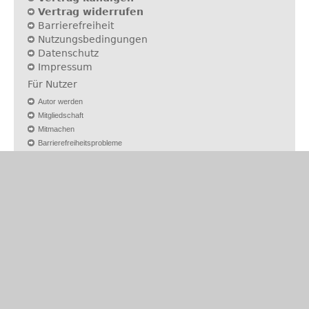
Vertrag widerrufen
Barrierefreiheit
Nutzungsbedingungen
Datenschutz
Impressum
Für Nutzer
Autor werden
Mitgliedschaft
Mitmachen
Barrierefreiheitsprobleme
Newsletter
Jobletter
ein Projekt der
reimus.NET GmbH
Weitere Projekte
Controlling-Portal.de