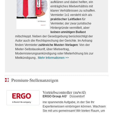
aufklären und dabei helfen, ein
einträgliches Mietverhältnis mit
klaren Verhältnissen zu schaffen.
Vermieter 1x1 versteht sich als
praktischer Leitfaden
für
Vermieter, der zwar juristische
Hintergründe vermittelt, aber
keinen unnötigen Ballast
mitschleppt. Neben der Gesetzgebung berücksichtigt der
Autor auch die Rechtsprechung der Gerichte. Im Anhang
finden Vermieter
zahlreiche Muster-Vorlagen
: Von der
Mieter-Selbstauskunft, über Mietvertrag,
Modernisierungsankündigung oder Mieterhöhung bis zur
Mietkündigung..
Mehr Informationen >>
Premium-Stellenanzeigen
Vertriebscontroller (m/w/d)
ERGO Group AG'
Düsseldorf
ine spannende Aufgabe, in der Sie Ihr
Expertenwissen einbringen können. Wachsen
Sie mit uns gemeinsam! Wir bieten Raum, um