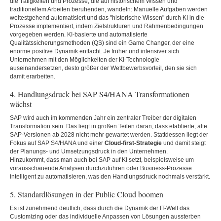
die Tätigkeiten und Prozesse, die auf historischem Wissen und
traditionellem Arbeiten beruhenden, wandeln: Manuelle Aufgaben werden
weitestgehend automatisiert und das "historische Wissen" durch KI in die
Prozesse implementiert, indem Zielstrukturen und Rahmenbedingungen
vorgegeben werden. KI-basierte und automatisierte
Qualitätssicherungsmethoden (QS) sind ein Game Changer, der eine
enorme positive Dynamik entfacht. Je früher und intensiver sich
Unternehmen mit den Möglichkeiten der KI-Technologie
auseinandersetzen, desto größer der Wettbewerbsvorteil, den sie sich
damit erarbeiten.
4. Handlungsdruck bei SAP S4/HANA Transformationen
wächst
SAP wird auch im kommenden Jahr ein zentraler Treiber der digitalen
Transformation sein. Das liegt in großen Teilen daran, dass etablierte, alte
SAP-Versionen ab 2028 nicht mehr gewartet werden. Stattdessen liegt der
Fokus auf SAP S4/HANA und einer
Cloud-first-Strategie
und damit steigt
der Planungs- und Umsetzungsdruck in den Unternehmen.
Hinzukommt, dass man auch bei SAP auf KI setzt, beispielsweise um
vorausschauende Analysen durchzuführen oder Business-Prozesse
intelligent zu automatisieren, was den Handlungsdruck nochmals verstärkt.
5. Standardlösungen in der Public Cloud boomen
Es ist zunehmend deutlich, dass durch die Dynamik der IT-Welt das
Customizing oder das individuelle Anpassen von Lösungen aussterben