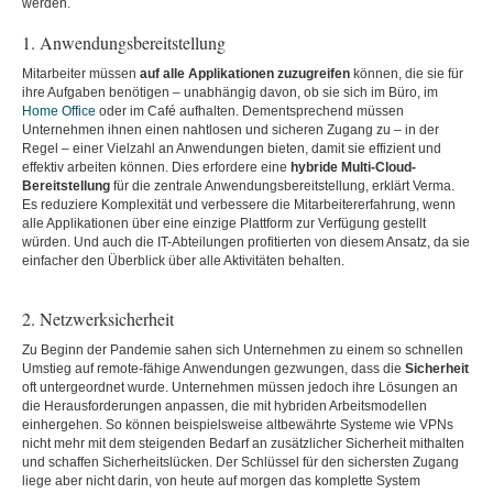
werden.
1. Anwendungsbereitstellung
Mitarbeiter müssen
auf alle Applikationen zuzugreifen
können, die sie für
ihre Aufgaben benötigen – unabhängig davon, ob sie sich im Büro, im
Home Office
oder im Café aufhalten. Dementsprechend müssen
Unternehmen ihnen einen nahtlosen und sicheren Zugang zu – in der
Regel – einer Vielzahl an Anwendungen bieten, damit sie effizient und
effektiv arbeiten können. Dies erfordere eine
hybride Multi-Cloud-
Bereitstellung
für die zentrale Anwendungsbereitstellung, erklärt Verma.
Es reduziere Komplexität und verbessere die Mitarbeitererfahrung, wenn
alle Applikationen über eine einzige Plattform zur Verfügung gestellt
würden. Und auch die IT-Abteilungen profitierten von diesem Ansatz, da sie
einfacher den Überblick über alle Aktivitäten behalten.
2. Netzwerksicherheit
Zu Beginn der Pandemie sahen sich Unternehmen zu einem so schnellen
Umstieg auf remote-fähige Anwendungen gezwungen, dass die
Sicherheit
oft untergeordnet wurde. Unternehmen müssen jedoch ihre Lösungen an
die Herausforderungen anpassen, die mit hybriden Arbeitsmodellen
einhergehen. So können beispielsweise altbewährte Systeme wie VPNs
nicht mehr mit dem steigenden Bedarf an zusätzlicher Sicherheit mithalten
und schaffen Sicherheitslücken. Der Schlüssel für den sichersten Zugang
liege aber nicht darin, von heute auf morgen das komplette System