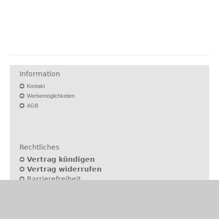
Information
Kontakt
Werbemöglichkeiten
AGB
Rechtliches
Vertrag kündigen
Vertrag widerrufen
Barrierefreiheit
Nutzungsbedingungen
Datenschutz
Impressum