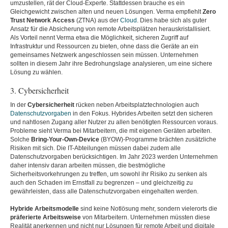
umzustellen, rät der Cloud-Experte. Stattdessen brauche es ein
Gleichgewicht zwischen alten und neuen Lösungen. Verma empfiehlt
Zero
Trust Network Access
(ZTNA) aus der
Cloud
. Dies habe sich als guter
Ansatz für die Absicherung von remote Arbeitsplätzen herauskristallisiert.
Als Vorteil nennt Verma etwa die Möglichkeit, sicheren Zugriff auf
Infrastruktur und Ressourcen zu bieten, ohne dass die Geräte an ein
gemeinsames Netzwerk angeschlossen sein müssen. Unternehmen
sollten in diesem Jahr ihre Bedrohungslage analysieren, um eine sichere
Lösung zu wählen.
3. Cybersicherheit
In der
Cybersicherheit
rücken neben Arbeitsplatztechnologien auch
Datenschutzvorgaben
in den Fokus. Hybrides Arbeiten setzt den sicheren
und nahtlosen Zugang aller Nutzer zu allen benötigten Ressourcen voraus.
Probleme sieht Verma bei Mitarbeitern, die mit eigenen Geräten arbeiten.
Solche
Bring-Your-Own-Device
(BYOW)-Programme brächten zusätzliche
Risiken mit sich. Die IT-Abteilungen müssen dabei zudem alle
Datenschutzvorgaben berücksichtigen. Im Jahr 2023 werden Unternehmen
daher intensiv daran arbeiten müssen, die bestmögliche
Sicherheitsvorkehrungen zu treffen, um sowohl ihr Risiko zu senken als
auch den Schaden im Ernstfall zu begrenzen – und gleichzeitig zu
gewährleisten, dass alle Datenschutzvorgaben eingehalten werden.
Hybride Arbeitsmodelle
sind keine Notlösung mehr, sondern vielerorts die
präferierte Arbeitsweise
von Mitarbeitern. Unternehmen müssten diese
Realität anerkennen und nicht nur Lösungen für remote Arbeit und digitale