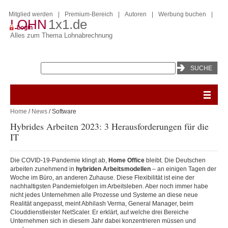
Mitglied werden
|
Premium-Bereich
|
Autoren
|
Werbung buchen
|
LOHN
1x1.de
Login
Alles zum Thema Lohnabrechnung
Home
/
News
/ Software
Hybrides Arbeiten 2023: 3 Herausforderungen für die
IT
Die COVID-19-Pandemie klingt ab,
Home Office
bleibt. Die Deutschen
arbeiten zunehmend in
hybriden Arbeitsmodellen
– an einigen Tagen der
Woche im Büro, an anderen Zuhause. Diese Flexibilität ist eine der
nachhaltigsten Pandemiefolgen im Arbeitsleben. Aber noch immer habe
nicht jedes Unternehmen alle Prozesse und Systeme an diese neue
Realität angepasst, meint Abhilash Verma, General Manager, beim
Clouddienstleister NetScaler. Er erklärt, auf welche drei Bereiche
Unternehmen sich in diesem Jahr dabei konzentrieren müssen und