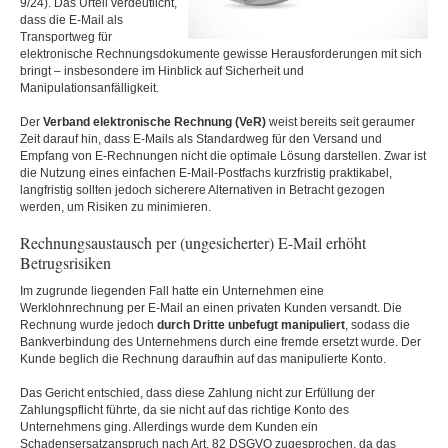
9/24). Das Urteil verdeutlicht,
dass die E-Mail als
Transportweg für
elektronische Rechnungsdokumente gewisse Herausforderungen mit sich
bringt – insbesondere im Hinblick auf Sicherheit und
Manipulationsanfälligkeit.
Der
Verband elektronische Rechnung (VeR)
weist bereits seit geraumer
Zeit darauf hin, dass E-Mails als Standardweg für den Versand und
Empfang von E-Rechnungen nicht die optimale Lösung darstellen. Zwar ist
die Nutzung eines einfachen E-Mail-Postfachs kurzfristig praktikabel,
langfristig sollten jedoch sicherere Alternativen in Betracht gezogen
werden, um Risiken zu minimieren.
Rechnungsaustausch per (ungesicherter) E-Mail erhöht
Betrugsrisiken
Im zugrunde liegenden Fall hatte ein Unternehmen eine
Werklohnrechnung per E-Mail an einen privaten Kunden versandt. Die
Rechnung wurde jedoch
durch Dritte unbefugt manipuliert
, sodass die
Bankverbindung des Unternehmens durch eine fremde ersetzt wurde. Der
Kunde beglich die Rechnung daraufhin auf das manipulierte Konto.
Das Gericht entschied, dass diese Zahlung nicht zur Erfüllung der
Zahlungspflicht führte, da sie nicht auf das richtige Konto des
Unternehmens ging. Allerdings wurde dem Kunden ein
Schadensersatzanspruch nach Art. 82 DSGVO zugesprochen, da das