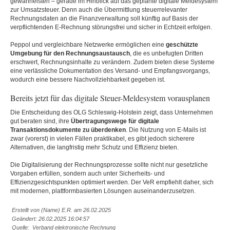
gewährleisten – gerade im Hinblick auf das geplante digitale Meldesystem
zur Umsatzsteuer. Denn auch die Übermittlung steuerrelevanter
Rechnungsdaten an die Finanzverwaltung soll künftig auf Basis der
verpflichtenden E-Rechnung störungsfrei und sicher in Echtzeit erfolgen.
Peppol und vergleichbare Netzwerke ermöglichen eine
geschützte
Umgebung für den Rechnungsaustausch
, die es unbefugten Dritten
erschwert, Rechnungsinhalte zu verändern. Zudem bieten diese Systeme
eine verlässliche Dokumentation des Versand- und Empfangsvorgangs,
wodurch eine bessere Nachvollziehbarkeit gegeben ist.
Bereits jetzt für das digitale Steuer-Meldesystem vorausplanen
Die Entscheidung des OLG Schleswig-Holstein zeigt, dass Unternehmen
gut beraten sind, ihre
Übertragungswege für digitale
Transaktionsdokumente zu überdenken
. Die Nutzung von E-Mails ist
zwar (vorerst) in vielen Fällen praktikabel, es gibt jedoch sicherere
Alternativen, die langfristig mehr Schutz und Effizienz bieten.
Die Digitalisierung der Rechnungsprozesse sollte nicht nur gesetzliche
Vorgaben erfüllen, sondern auch unter Sicherheits- und
Effizienzgesichtspunkten optimiert werden. Der VeR empfiehlt daher, sich
mit modernen, plattformbasierten Lösungen auseinanderzusetzen.
Erstellt von (Name) E.R. am 26.02.2025
Geändert: 26.02.2025 16:04:57
Quelle: Verband elektronische Rechnung