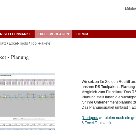
Mitgli
R-STELLENMARKT
EXCEL-VORLAGEN
FORUM
latz
/
Excel-Tools
/
Tool-Pakete
ket - Planung
Wir setzen für Sie den Rotstift an
unsrem
RS Toolpaket - Planung
Vergleich zum Einzelkauf.Das RS
Planung stellt Ihnen die wichtig
für Ihre Unternehmensplanung z
Das Planungspaket umfasst 4 Ex
(
Übrigens
wir bieten noch ein gr
6 Excel Tools an!)