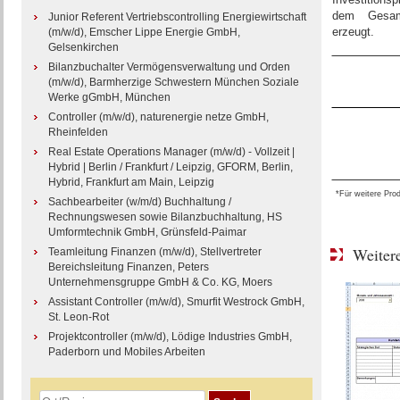
dem Gesamt
Junior Referent Vertriebscontrolling Energiewirtschaft
erzeugt.
(m/w/d), Emscher Lippe Energie GmbH,
Gelsenkirchen
Bilanzbuchalter Vermögensverwaltung und Orden
(m/w/d), Barmherzige Schwestern München Soziale
Werke gGmbH, München
Controller (m/w/d), naturenergie netze GmbH,
Rheinfelden
Real Estate Operations Manager (m/w/d) - Vollzeit |
Hybrid | Berlin / Frankfurt / Leipzig, GFORM, Berlin,
Hybrid, Frankfurt am Main, Leipzig
*Für weitere Pro
Sachbearbeiter (w/m/d) Buchhaltung /
Rechnungswesen sowie Bilanzbuchhaltung, HS
Umformtechnik GmbH, Grünsfeld-Paimar
Weitere
Teamleitung Finanzen (m/w/d), Stellvertreter
Bereichsleitung Finanzen, Peters
Unternehmensgruppe GmbH & Co. KG, Moers
Assistant Controller (m/w/d), Smurfit Westrock GmbH,
St. Leon-Rot
Projektcontroller (m/w/d), Lödige Industries GmbH,
Paderborn und Mobiles Arbeiten