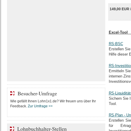
149,00 EUR
Ex
RS-BSC
Erstellen Si
Hilfe dieser 
RS-Investiti
Ermitteln Sie
internen Zins
Investitions
Besucher-Umfrage
RS-Liquiditä
Sichern Sie I
Wie gefällt Ihnen Lohn1x1.de? Wir freuen uns über Ihr
Tool.
Feedback.
Zur Umfrage >>
RS-Plan - Un
Erstellen Si
für Ertra
Lohnbuchhalter-Stellen
Investitions