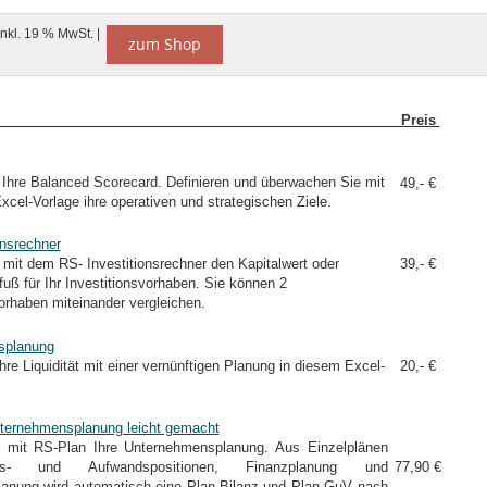
inkl. 19 % MwSt. |
zum Shop
cel-Tool Preis
e Ihre Balanced Scorecard. Definieren und überwachen Sie mit
49,- €
Excel-Vorlage ihre operativen und strategischen Ziele.
onsrechner
 mit dem RS- Investitionsrechner den Kapitalwert oder
39,- €
fuß für Ihr Investitionsvorhaben. Sie können 2
vorhaben miteinander vergleichen.
tsplanung
hre Liquidität mit einer vernünftigen Planung in diesem Excel-
20,- €
ternehmensplanung leicht gemacht
e mit RS-Plan Ihre Unternehmensplanung. Aus Einzelplänen
gs- und Aufwandspositionen, Finanzplanung und
77,90 €
planung wird automatisch eine Plan-Bilanz und Plan-GuV nach