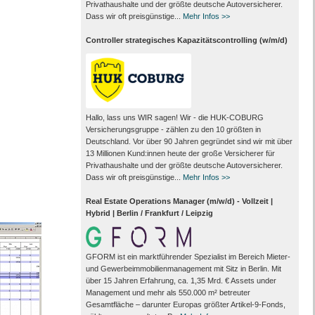
Privathaushalte und der größte deutsche Autoversicherer.
Dass wir oft preisgünstige...
Mehr Infos >>
Controller strategisches Kapazitätscontrolling (w/m/d)
Hallo, lass uns WIR sagen! Wir - die HUK-COBURG
Versicherungsgruppe - zählen zu den 10 größten in
Deutschland. Vor über 90 Jahren gegründet sind wir mit über
13 Millionen Kund:innen heute der große Versicherer für
Privathaushalte und der größte deutsche Autoversicherer.
Dass wir oft preisgünstige...
Mehr Infos >>
Real Estate Operations Manager (m/w/d) - Vollzeit |
Hybrid | Berlin / Frankfurt / Leipzig
GFORM ist ein marktführender Spezialist im Bereich Mieter-
und Gewerbeimmobilienmanagement mit Sitz in Berlin. Mit
über 15 Jahren Erfahrung, ca. 1,35 Mrd. € Assets under
Management und mehr als 550.000 m² betreuter
Gesamtfläche – darunter Europas größter Artikel-9-Fonds,