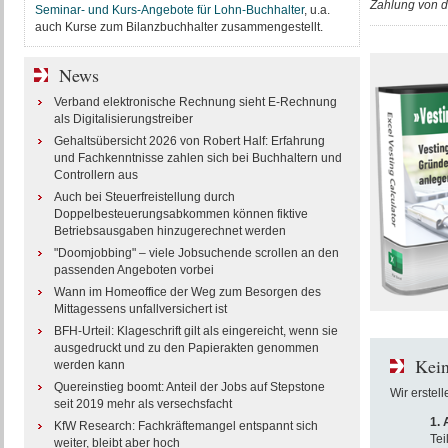
Zahlung von d
Seminar- und Kurs-Angebote für Lohn-Buchhalter
, u.a.
auch Kurse zum Bilanzbuchhalter zusammengestellt.
News
Verband elektronische Rechnung sieht E-Rechnung
als Digitalisierungstreiber
Gehaltsübersicht 2026 von Robert Half: Erfahrung
und Fachkenntnisse zahlen sich bei Buchhaltern und
Controllern aus
Auch bei Steuerfreistellung durch
Doppelbesteuerungsabkommen können fiktive
Betriebsausgaben hinzugerechnet werden
"Doomjobbing" – viele Jobsuchende scrollen an den
passenden Angeboten vorbei
Wann im Homeoffice der Weg zum Besorgen des
Mittagessens unfallversichert ist
BFH-Urteil: Klageschrift gilt als eingereicht, wenn sie
ausgedruckt und zu den Papierakten genommen
Kein
werden kann
Quereinstieg boomt: Anteil der Jobs auf Stepstone
Wir erstel
seit 2019 mehr als versechsfacht
1.
KfW Research: Fachkräftemangel entspannt sich
Tei
weiter, bleibt aber hoch