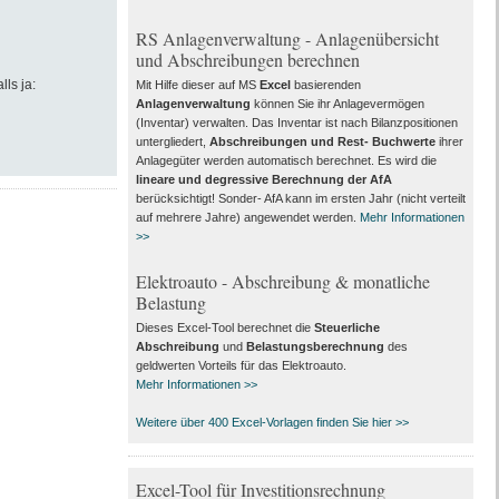
RS Anlagenverwaltung - Anlagenübersicht
und Abschreibungen berechnen
lls ja:
Mit Hilfe dieser auf MS
Excel
basierenden
Anlagenverwaltung
können Sie ihr Anlagevermögen
(Inventar) verwalten. Das Inventar ist nach Bilanzpositionen
untergliedert,
Abschreibungen und Rest- Buchwerte
ihrer
Anlagegüter werden automatisch berechnet. Es wird die
lineare und degressive Berechnung der AfA
berücksichtigt! Sonder- AfA kann im ersten Jahr (nicht verteilt
auf mehrere Jahre) angewendet werden.
Mehr Informationen
>>
Elektroauto - Abschreibung & monatliche
Belastung
Dieses Excel-Tool berechnet die
Steuerliche
Abschreibung
und
Belastungsberechnung
des
geldwerten Vorteils für das Elektroauto.
Mehr Informationen >>
Weitere über 400 Excel-Vorlagen finden Sie hier >>
Excel-Tool für Investitionsrechnung