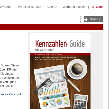
ed werden
|
Premium-Bereich
|
Autoren
|
Werbung buchen
|
Login
. Sparen Sie mit
über 35% im
 Toolpaket -
sten Werkzeuge
ur Verfügung.
cel-Tools!
ößeres Paket mit