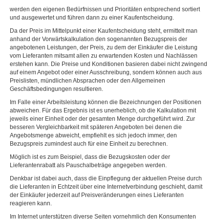
werden den eigenen Bedürfnissen und Prioritäten entsprechend sortiert
und ausgewertet und führen dann zu einer Kaufentscheidung.
Da der Preis im Mittelpunkt einer Kaufentscheidung steht, ermittelt man
anhand der Vorwärtskalkulation den sogenannten Bezugspreis der
angebotenen Leistungen, der Preis, zu dem der Einkäufer die Leistung
vom Lieferanten mitsamt allen zu erwartenden Kosten und Nachlässen
erstehen kann. Die Preise und Konditionen basieren dabei nicht zwingend
auf einem Angebot oder einer Ausschreibung, sondern können auch aus
Preislisten, mündlichen Absprachen oder den Allgemeinen
Geschäftsbedingungen resultieren.
Im Falle einer Arbeitsleistung können die Bezeichnungen der Positionen
abweichen. Für das Ergebnis ist es unerheblich, ob die Kalkulation mit
jeweils einer Einheit oder der gesamten Menge durchgeführt wird. Zur
besseren Vergleichbarkeit mit späteren Angeboten bei denen die
Angebotsmenge abweicht, empfiehlt es sich jedoch immer, den
Bezugspreis zumindest auch für eine Einheit zu berechnen.
Möglich ist es zum Beispiel, dass die Bezugskosten oder der
Lieferantenrabatt als Pauschalbeträge angegeben werden.
Denkbar ist dabei auch, dass die Einpflegung der aktuellen Preise durch
die Lieferanten in Echtzeit über eine Internetverbindung geschieht, damit
der Einkäufer jederzeit auf Preisveränderungen eines Lieferanten
reagieren kann.
Im Internet unterstützen diverse Seiten vornehmlich den Konsumenten