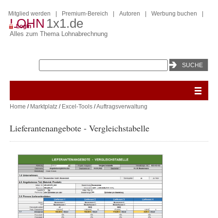
Mitglied werden
|
Premium-Bereich
|
Autoren
|
Werbung buchen
|
LOHN
1x1.de
Login
Alles zum Thema Lohnabrechnung
Home
/
Marktplatz
/
Excel-Tools
/
Auftragsverwaltung
Lieferantenangebote - Vergleichstabelle