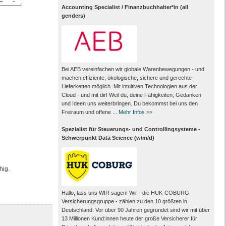
Accounting Specialist / Finanzbuchhalter*in (all
genders)
Bei AEB vereinfachen wir globale Warenbewegungen - und
machen effiziente, ökologische, sichere und gerechte
Lieferketten möglich. Mit intuitiven Technologien aus der
Cloud - und mit dir! Weil du, deine Fähigkeiten, Gedanken
und Ideen uns weiterbringen. Du bekommst bei uns den
Freiraum und offene ...
Mehr Infos >>
Spezialist für Steuerungs- und Controllingsysteme -
Schwerpunkt Data Science (w/m/d)
hig.
Hallo, lass uns WIR sagen! Wir - die HUK-COBURG
Versicherungsgruppe - zählen zu den 10 größten in
Deutschland. Vor über 90 Jahren gegründet sind wir mit über
13 Millionen Kund:innen heute der große Versicherer für