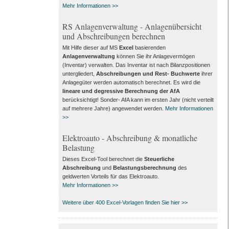
Mehr Informationen >>
RS Anlagenverwaltung - Anlagenübersicht
und Abschreibungen berechnen
Mit Hilfe dieser auf MS
Excel
basierenden
Anlagenverwaltung
können Sie ihr Anlagevermögen
(Inventar) verwalten. Das Inventar ist nach Bilanzpositionen
untergliedert,
Abschreibungen und Rest- Buchwerte
ihrer
Anlagegüter werden automatisch berechnet. Es wird die
lineare und degressive Berechnung der AfA
berücksichtigt! Sonder- AfA kann im ersten Jahr (nicht verteilt
auf mehrere Jahre) angewendet werden.
Mehr Informationen
>>
Elektroauto - Abschreibung & monatliche
Belastung
Dieses Excel-Tool berechnet die
Steuerliche
Abschreibung
und
Belastungsberechnung
des
geldwerten Vorteils für das Elektroauto.
Mehr Informationen >>
Weitere über 400 Excel-Vorlagen finden Sie hier >>