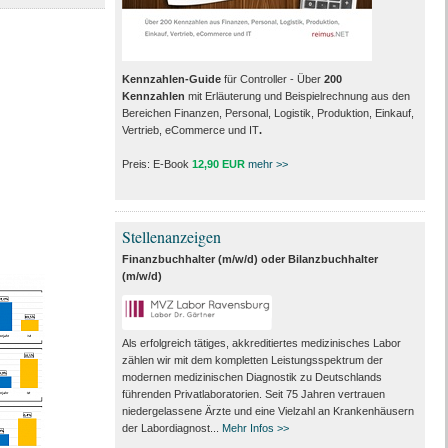
Kennzahlen-Guide
für Controller - Über
200
Kennzahlen
mit Erläuterung und Beispielrechnung aus den
Bereichen Finanzen, Personal, Logistik, Produktion, Einkauf,
Vertrieb, eCommerce und IT
.
Preis: E-Book
12,90 EUR
mehr >>
Stellenanzeigen
Finanzbuchhalter (m/w/d) oder Bilanzbuchhalter
(m/w/d)
Als erfolgreich tätiges, akkreditiertes medizinisches Labor
zählen wir mit dem kompletten Leistungs­spektrum der
modernen medizinischen Diagnostik zu Deutschlands
führenden Privat­laboratorien. Seit 75 Jahren vertrauen
nieder­gelassene Ärzte und eine Vielzahl an Kranken­häusern
der Labor­diagnost...
Mehr Infos >>