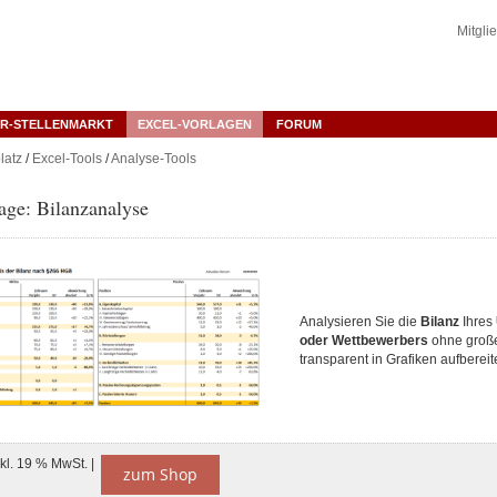
Mitgli
R-STELLENMARKT
EXCEL-VORLAGEN
FORUM
latz
/
Excel-Tools
/
Analyse-Tools
age: Bilanzanalyse
Analysieren Sie die
Bilanz
Ihres
oder Wettbewerbers
ohne groß
transparent in Grafiken aufbereite
nkl. 19 % MwSt. |
zum Shop