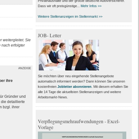
Privathaushalte und der größte deutsche Autoversicherer.
Dass wir oft preisgünstige...
Mehr Infos >>
Weitere Stellenanzeigen im Stellenmarkt >>
JOB- Letter
 weitergleitet. Sie
nach erfolgter
ANZEIGE
Sie möchten über neu eingehende Stellenangebote
ber ihre
automatisch informiert werden? Dann können Sie unseren
kostenfreien
Jobletter abonnieren
. Mit diesem erhalten Sie
alle 14 Tage die aktuellsten Stellenanzeigen und weitere
 für Gründer und
Arbeitsmarkt-News.
ie detaillierte
 bzgl. ihrer
Verpflegungsmehraufwendungen - Excel-
Vorlage