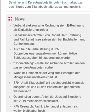
Seminar- und Kurs-Angebote für Lohn-Buchhalter
, u.a.
auch Kurse zum Bilanzbuchhalter zusammengestellt.
News
Verband elektronische Rechnung sieht E-Rechnung
als Digitalisierungstreiber
Gehaltsübersicht 2026 von Robert Half: Erfahrung
und Fachkenntnisse zahlen sich bei Buchhaltern und
Controllern aus
Auch bei Steuerfreistellung durch
Doppelbesteuerungsabkommen können fiktive
Betriebsausgaben hinzugerechnet werden
"Doomjobbing" – viele Jobsuchende scrollen an den
passenden Angeboten vorbei
Wann im Homeoffice der Weg zum Besorgen des
Mittagessens unfallversichert ist
BFH-Urteil: Klageschrift gilt als eingereicht, wenn sie
ausgedruckt und zu den Papierakten genommen
werden kann
Quereinstieg boomt: Anteil der Jobs auf Stepstone
seit 2019 mehr als versechsfacht
KfW Research: Fachkräftemangel entspannt sich
weiter, bleibt aber hoch