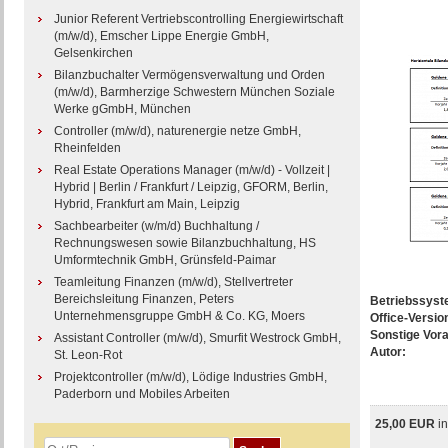
Junior Referent Vertriebscontrolling Energiewirtschaft
(m/w/d), Emscher Lippe Energie GmbH,
Gelsenkirchen
Bilanzbuchalter Vermögensverwaltung und Orden
(m/w/d), Barmherzige Schwestern München Soziale
Werke gGmbH, München
Controller (m/w/d), naturenergie netze GmbH,
Rheinfelden
Real Estate Operations Manager (m/w/d) - Vollzeit |
Hybrid | Berlin / Frankfurt / Leipzig, GFORM, Berlin,
Hybrid, Frankfurt am Main, Leipzig
Sachbearbeiter (w/m/d) Buchhaltung /
Rechnungswesen sowie Bilanzbuchhaltung, HS
Umformtechnik GmbH, Grünsfeld-Paimar
Teamleitung Finanzen (m/w/d), Stellvertreter
Bereichsleitung Finanzen, Peters
Betriebssys
Unternehmensgruppe GmbH & Co. KG, Moers
Office-Versio
Sonstige Vor
Assistant Controller (m/w/d), Smurfit Westrock GmbH,
Autor:
St. Leon-Rot
Projektcontroller (m/w/d), Lödige Industries GmbH,
Paderborn und Mobiles Arbeiten
25,00 EUR
i