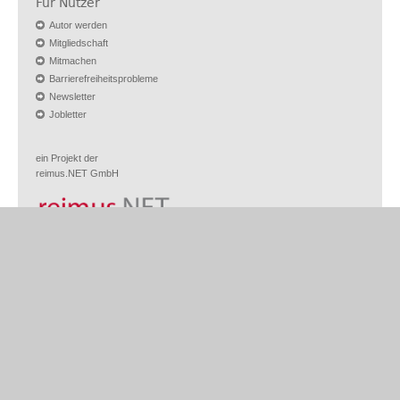
Für Nutzer
Autor werden
Mitgliedschaft
Mitmachen
Barrierefreiheitsprobleme
Newsletter
Jobletter
ein Projekt der
reimus.NET GmbH
Weitere Projekte
Controlling-Portal.de
Controller-Stellen.de
Rechnungswesen-Portal.de
Buchhalter-Stellen.de
Vermieter1x1.de
Excel-Vorlagen-Markt.de