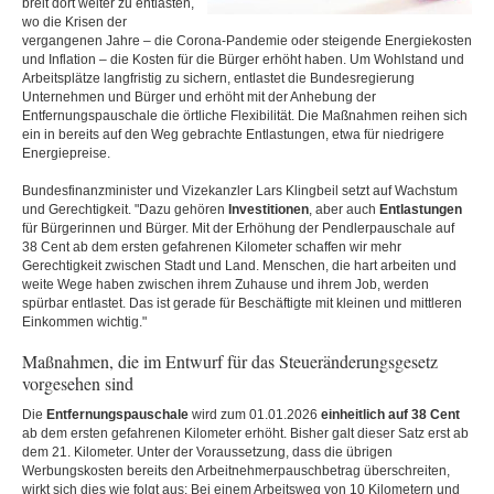
breit dort weiter zu entlasten,
wo die Krisen der
vergangenen Jahre – die Corona-Pandemie oder steigende Energiekosten
und Inflation – die Kosten für die Bürger erhöht haben. Um Wohlstand und
Arbeitsplätze langfristig zu sichern, entlastet die Bundesregierung
Unternehmen und Bürger und erhöht mit der Anhebung der
Entfernungspauschale die örtliche Flexibilität. Die Maßnahmen reihen sich
ein in bereits auf den Weg gebrachte Entlastungen, etwa für niedrigere
Energiepreise.
Bundesfinanzminister und Vizekanzler Lars Klingbeil setzt auf Wachstum
und Gerechtigkeit. "Dazu gehören
Investitionen
, aber auch
Entlastungen
für Bürgerinnen und Bürger. Mit der Erhöhung der Pendlerpauschale auf
38 Cent ab dem ersten gefahrenen Kilometer schaffen wir mehr
Gerechtigkeit zwischen Stadt und Land. Menschen, die hart arbeiten und
weite Wege haben zwischen ihrem Zuhause und ihrem Job, werden
spürbar entlastet. Das ist gerade für Beschäftigte mit kleinen und mittleren
Einkommen wichtig."
Maßnahmen, die im Entwurf für das Steueränderungsgesetz
vorgesehen sind
Die
Entfernungspauschale
wird zum 01.01.2026
einheitlich auf 38 Cent
ab dem ersten gefahrenen Kilometer erhöht. Bisher galt dieser Satz erst ab
dem 21. Kilometer. Unter der Voraussetzung, dass die übrigen
Werbungskosten bereits den Arbeitnehmerpauschbetrag überschreiten,
wirkt sich dies wie folgt aus: Bei einem Arbeitsweg von 10 Kilometern und