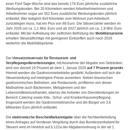
einer Fünf-Tage-Woche sind das bereits 176 Euro jährliche zusätzliche
Werbungskosten. Bei 20 Kilometern werden Arbeitnehmerinnen und
Arbeitnehmer sogar um 352 Euro zusätzliche Werbungskosten jährlich
entlastet. Wer lediglich fünf Kilometer vom Wohnort zum Arbeitsort
zurücklegen muss, hat ein Plus von 88 Euro. Die Steuerzahler werden im
Jahr 2026 um ca. 1,1 Mrd. Euro und ab 2027 jährlich um ca. 1,9 Mrd. Euro
entlastet. Mit der Aufhebung der zeitlichen Befristung der
Mobilitätsprämie
erhalten Steuerpflichtige mit geringeren Einkünften auch nach 2026
weiterhin die Mobilitätsprämie.
Der
Umsatzsteuersatz für Restaurant- und
Verpflegungsdienstleistungen
, mit Ausnahme der Abgabe von Getränken,
wird von derzeit 19 Prozent ab dem 1. Januar 2026
auf 7 Prozent gesenkt
.
Hiermit werden die Gastronomiebetriebe gestärkt. Außerdem soll sich die
Steuersenkung auf niedrigere Preise auswirken. Neben klassischen
gastronomischen Betrieben, wie Restaurants, profitieren von dieser
Maßnahme auch Bäckereien, Metzgereien und der
Lebensmitteleinzelhandel, ebenso die Anbieter von Dienstleistungen im
Bereich Catering sowie Kita-, Schul- und Krankenhausverpflegung.
Insgesamt werden die Gastronomiebranche und die Bürger um 3,6
Milliarden Euro jährlich entlastet.
Die
elektronische Bescheidbekanntgabe
über die Nichtweiterleitung
eines Antrages auf Vorsteuer-Vergütung durch das Bundeszentralamt für
Steuern wird im Hinblick auf § 122a der Abgabenordnung in der ab 1.