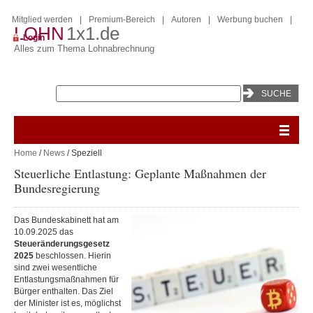
Mitglied werden
|
Premium-Bereich
|
Autoren
|
Werbung buchen
|
LOHN
1x1.de
Login
Alles zum Thema Lohnabrechnung
Home
/
News
/ Speziell
Steuerliche Entlastung: Geplante Maßnahmen der
Bundesregierung
Das Bundeskabinett hat am
10.09.2025 das
Steueränderungsgesetz
2025
beschlossen. Hierin
sind zwei wesentliche
Entlastungsmaßnahmen für
Bürger enthalten. Das Ziel
der Minister ist es, möglichst