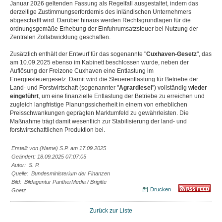
Januar 2026 geltenden Fassung als Regelfall ausgestaltet, indem das
derzeitige Zustimmungserfordernis des inländischen Unternehmers
abgeschafft wird. Darüber hinaus werden Rechtsgrundlagen für die
ordnungsgemäße Erhebung der Einfuhrumsatzsteuer bei Nutzung der
Zentralen Zollabwicklung geschaffen.
Zusätzlich enthält der Entwurf für das sogenannte "
Cuxhaven-Gesetz
", das
am 10.09.2025 ebenso im Kabinett beschlossen wurde, neben der
Auflösung der Freizone Cuxhaven eine Entlastung im
Energiesteuergesetz. Damit wird die Steuerentlastung für Betriebe der
Land- und Forstwirtschaft (sogenannter "
Agrardiesel
") vollständig
wieder
eingeführt
, um eine finanzielle Entlastung der Betriebe zu erreichen und
zugleich langfristige Planungssicherheit in einem von erheblichen
Preisschwankungen geprägten Marktumfeld zu gewährleisten. Die
Maßnahme trägt damit wesentlich zur Stabilisierung der land- und
forstwirtschaftlichen Produktion bei.
Erstellt von (Name) S.P. am 17.09.2025
Geändert: 18.09.2025 07:07:05
Autor: S. P.
Quelle: Bundesministerium der Finanzen
Bild: Bildagentur PantherMedia / Brigitte
Drucken
Goetz
Zurück zur Liste