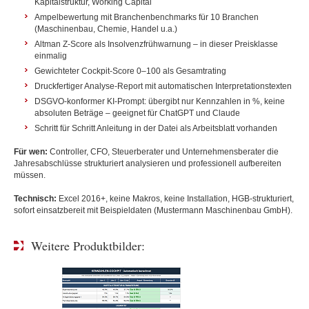
Kapitalstruktur, Working Capital
Ampelbewertung mit Branchenbenchmarks für 10 Branchen
(Maschinenbau, Chemie, Handel u.a.)
Altman Z-Score als Insolvenzfrühwarnung – in dieser Preisklasse
einmalig
Gewichteter Cockpit-Score 0–100 als Gesamtrating
Druckfertiger Analyse-Report mit automatischen Interpretationstexten
DSGVO-konformer KI-Prompt: übergibt nur Kennzahlen in %, keine
absoluten Beträge – geeignet für ChatGPT und Claude
Schritt für Schritt Anleitung in der Datei als Arbeitsblatt vorhanden
Für wen:
Controller, CFO, Steuerberater und Unternehmensberater die
Jahresabschlüsse strukturiert analysieren und professionell aufbereiten
müssen.
Technisch:
Excel 2016+, keine Makros, keine Installation, HGB-strukturiert,
sofort einsatzbereit mit Beispieldaten (Mustermann Maschinenbau GmbH).
Weitere Produktbilder: