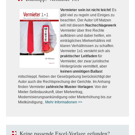
Vermieter sein ist nicht leicht!
Es
gibt viel zu regeln und Einiges zu
beachten. Der Autor Ulf Matzen
will mit diesem
Nachschlagewerk
Vermieter über Ihre Rechte
aufklären und dabei helfen, ein
einträgliches Mietverhältnis mit
klaren Verhältnissen zu schaffen.
Vermieter 1x1 versteht sich als
praktischer Leitfaden
für
Vermieter, der zwar juristische
Hintergründe vermittelt, aber
keinen unnötigen Ballast
mitschleppt. Neben der Gesetzgebung berücksichtigt der
Autor auch die Rechtsprechung der Gerichte. Im Anhang
finden Vermieter
zahlreiche Muster-Vorlagen
: Von der
Mieter-Selbstauskunft, über Mietvertrag,
Modernisierungsankündigung oder Mieterhöhung bis zur
Mietkündigung..
Mehr Informationen >>
Keine passende Excel-Vorlage gefunden?