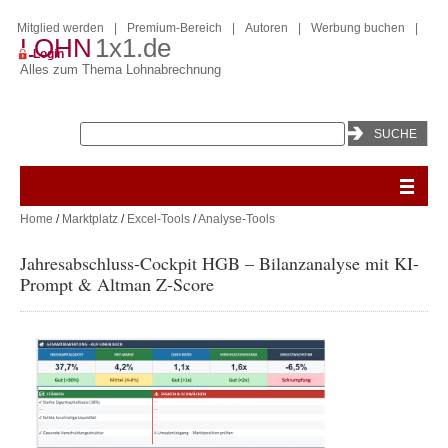
Mitglied werden
|
Premium-Bereich
|
Autoren
|
Werbung buchen
|
LOHN
1x1.de
Login
Alles zum Thema Lohnabrechnung
Home
/
Marktplatz
/
Excel-Tools
/
Analyse-Tools
Jahresabschluss-Cockpit HGB – Bilanzanalyse mit KI-
Prompt & Altman Z-Score