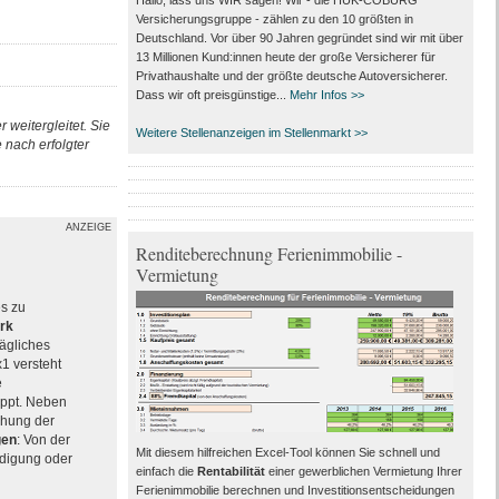
Hallo, lass uns WIR sagen! Wir - die HUK-COBURG
Versicherungsgruppe - zählen zu den 10 größten in
Deutschland. Vor über 90 Jahren gegründet sind wir mit über
13 Millionen Kund:innen heute der große Versicherer für
Privathaushalte und der größte deutsche Autoversicherer.
Dass wir oft preisgünstige...
Mehr Infos >>
 weitergleitet. Sie
Weitere Stellenanzeigen im Stellenmarkt >>
nach erfolgter
ANZEIGE
Renditeberechnung Ferienimmobilie -
Vermietung
es zu
rk
rägliches
x1 versteht
e
ppt. Neben
chung der
gen
: Von der
Mit diesem hilfreichen Excel-Tool können Sie schnell und
ndigung oder
einfach die
Rentabilität
einer gewerblichen Vermietung Ihrer
Ferienimmobilie berechnen und Investitionsentscheidungen