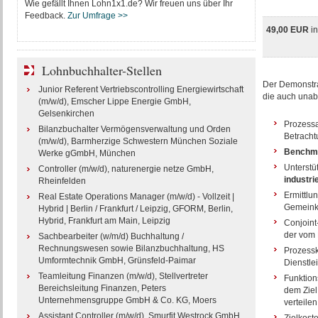
Wie gefällt Ihnen Lohn1x1.de? Wir freuen uns über Ihr
Feedback.
Zur Umfrage >>
49,00 EUR
i
Lohnbuchhalter-Stellen
Der Demonstra
Junior Referent Vertriebscontrolling Energiewirtschaft
die auch unab
(m/w/d), Emscher Lippe Energie GmbH,
Gelsenkirchen
Prozessa
Bilanzbuchalter Vermögensverwaltung und Orden
Betracht
(m/w/d), Barmherzige Schwestern München Soziale
Benchm
Werke gGmbH, München
Unterstü
Controller (m/w/d), naturenergie netze GmbH,
industri
Rheinfelden
Ermittlu
Real Estate Operations Manager (m/w/d) - Vollzeit |
Gemeinko
Hybrid | Berlin / Frankfurt / Leipzig, GFORM, Berlin,
Hybrid, Frankfurt am Main, Leipzig
Conjoint
der vom
Sachbearbeiter (w/m/d) Buchhaltung /
Rechnungswesen sowie Bilanzbuchhaltung, HS
Prozessk
Umformtechnik GmbH, Grünsfeld-Paimar
Dienstle
Teamleitung Finanzen (m/w/d), Stellvertreter
Funktion
Bereichsleitung Finanzen, Peters
dem Ziel
Unternehmensgruppe GmbH & Co. KG, Moers
verteilen
Assistant Controller (m/w/d), Smurfit Westrock GmbH,