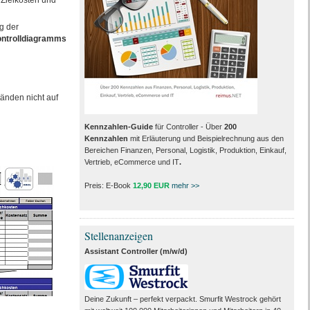
Zielkosten und
g der
ontrolldiagramms
tänden nicht auf
Kennzahlen-Guide
für Controller - Über
200
Kennzahlen
mit Erläuterung und Beispielrechnung aus den
Bereichen Finanzen, Personal, Logistik, Produktion, Einkauf,
Vertrieb, eCommerce und IT
.
Preis: E-Book
12,90 EUR
mehr >>
Stellenanzeigen
Assistant Controller (m/w/d)
Deine Zukunft – perfekt verpackt. Smurfit Westrock gehört