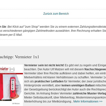
Zurück zum Bereich
n Sie
: Bei Klick auf "zum Shop" werden Sie zu einem externen Zahlungsdienstleister
us verschiedenen gängigen Zahlmethoden auswählen. Ihre Rechnung erhalten Sie 
iesem per E-Mail.
uchtipp: Vermieter 1x1
Vermieter sein ist nicht leicht!
Es gibt viel zu regeln und Einig
beachten. Der Autor Ulf Matzen will mit diesem
Nachschlagewe
Vermieter über Ihre Rechte aufklären und dabei helfen, ein eint
Mietverhältnis mit klaren Verhältnissen zu schaffen. Vermieter 1
sich als
praktischer Leitfaden
für Vermieter, der zwar juristisch
Hintergründe vermittelt, aber
keinen unnötigen Ballast
mitschle
der Gesetzgebung berücksichtigt der Autor auch die Rechtspre
Gerichte. Im Anhang finden Vermieter
zahlreiche Muster-Vorla
Mieter-Selbstauskunft, über Mietvertrag, Modernisierungsankü
Mieterhöhung bis zur Mietkündigung..
Mehr Informationen >>