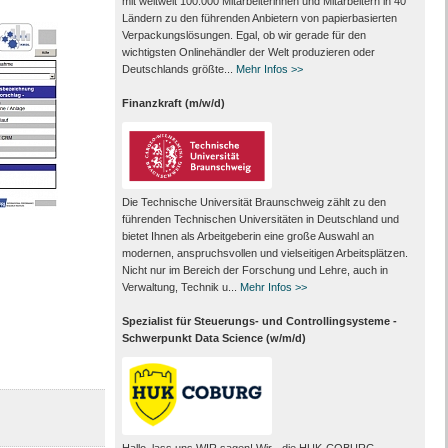
mit weltweit 100.000 Mitarbeiter­innen und Mitarbeitern in 40
Ländern zu den führenden Anbietern von papier­basierten
Verpackungs­lösungen. Egal, ob wir gerade für den
wichtigsten Onlinehändler der Welt produzieren oder
Deutschlands größte...
Mehr Infos >>
Finanzkraft (m/w/d)
Die Technische Universität Braunschweig zählt zu den
führenden Technischen Universitäten in Deutschland und
bietet Ihnen als Arbeit­geberin eine große Auswahl an
modernen, anspruchsvollen und vielseitigen Arbeits­plätzen.
Nicht nur im Bereich der Forschung und Lehre, auch in
Verwaltung, Technik u...
Mehr Infos >>
Spezialist für Steuerungs- und Controllingsysteme -
Schwerpunkt Data Science (w/m/d)