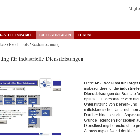
Mitgli
R-STELLENMARKT
EXCEL-VORLAGEN
FORUM
latz
/
Excel-Tools
/
Kostenrechnung
ting für industrielle Dienstleistungen
Diese
MS Excel-Tool für Target
insbesondere für die
industriell
Dienstleistungen
der Branche An
optimiert. Insbesondere wird hier
Unterstützung von kleinen- und
mittelständischen Unternehmen a
Darüber hinaus ist eine Anpassu
Grunde liegenden Konzeption au
Dienstleistungsbereiche ohne g
Anpassungsaufwand denkbar.