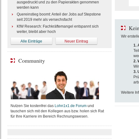
ausgedruckt und zu den Papierakten genommen
werden kann
Quereinstieg boomt: Anteil der Jobs auf Stepstone
seit 2019 mehr als versechsfacht
KfW Research: Fachkräftemangel entspannt sich
Kein
weiter, bleibt aber hoch
Wir erstel
Alle Einträge
Neuer Eintrag
1.
Tei
wer
Community
2. 
Wir
3.
Prü
arb
Weitere In
Nutzen Sie kostenfrei das
Lohn1x1.de Forum
und
tauschen sich mit den Kollegen aus bzw. holen sich Rat
für Ihre Karriere im Bereich Rechnungswesen.