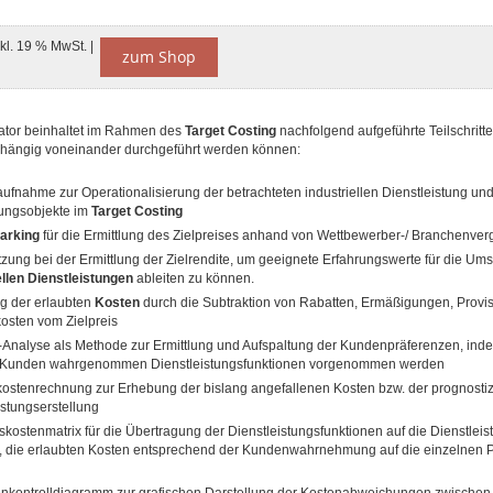
nkl. 19 % MwSt. |
zum Shop
tor beinhaltet im Rahmen des
Target Costing
nachfolgend aufgeführte Teilschritte
hängig voneinander durchgeführt werden können:
ufnahme zur Operationalisierung der betrachteten industriellen Dienstleistung und
ungsobjekte im
Target Costing
arking
für die Ermittlung des Zielpreises anhand von Wettbewerber-/ Branchenver
tzung bei der Ermittlung der Zielrendite, um geeignete Erfahrungswerte für die Ums
ellen Dienstleistungen
ableiten zu können.
ng der erlaubten
Kosten
durch die Subtraktion von Rabatten, Ermäßigungen, Provi
sten vom Zielpreis
-Analyse als Methode zur Ermittlung und Aufspaltung der Kundenpräferenzen, in
 Kunden wahrgenommen Dienstleistungsfunktionen vorgenommen werden
ostenrechnung zur Erhebung der bislang angefallenen Kosten bzw. der prognostiz
istungserstellung
skostenmatrix für die Übertragung der Dienstleistungsfunktionen auf die Dienstleis
, die erlaubten Kosten entsprechend der Kundenwahrnehmung auf die einzelnen 