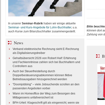
In unserer
Seminar-Rubrik
haben wir einige aktuelle
Bitte beachte
Seminar- und Kurs-Angebote für Lohn-Buchhalter
, u.a.
können dort a
auch Kurse zum Bilanzbuchhalter zusammengestellt.
Zahlung von d
News
Verband elektronische Rechnung sieht E-Rechnung
als Digitalisierungstreiber
B
Gehaltsübersicht 2026 von Robert Half: Erfahrung
und Fachkenntnisse zahlen sich bei Buchhaltern und
Controllern aus
Auch bei Steuerfreistellung durch
Doppelbesteuerungsabkommen können fiktive
Betriebsausgaben hinzugerechnet werden
"Doomjobbing" – viele Jobsuchende scrollen an den
passenden Angeboten vorbei
Wann im Homeoffice der Weg zum Besorgen des
Mittagessens unfallversichert ist
BFH-Urteil: Klageschrift gilt als eingereicht, wenn sie