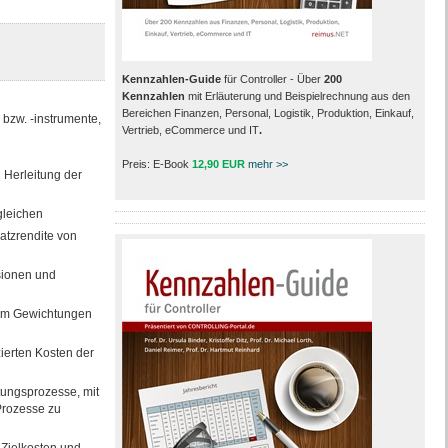
Kennzahlen-Guide
für Controller - Über
200
Kennzahlen
mit Erläuterung und Beispielrechnung aus den
Bereichen Finanzen, Personal, Logistik, Produktion, Einkauf,
 bzw. -instrumente,
Vertrieb, eCommerce und IT
.
Preis: E-Book
12,90 EUR
mehr >>
 Herleitung der
gleichen
atzrendite von
sionen und
dem Gewichtungen
ierten Kosten der
tungsprozesse, mit
Prozesse zu