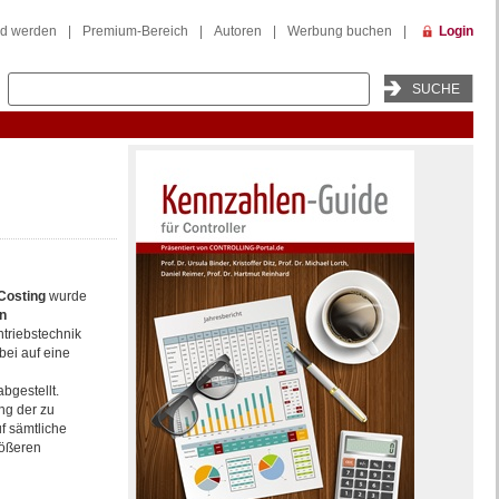
ed werden
|
Premium-Bereich
|
Autoren
|
Werbung buchen
|
Login
 Costing
wurde
en
triebstechnik
bei auf eine
bgestellt.
ng der zu
f sämtliche
rößeren