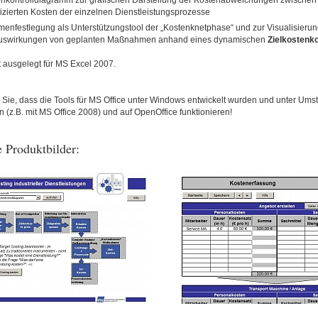
enkontrolldiagramm zur grafischen Darstellung der Kostenabweichungen zwischen 
izierten Kosten der einzelnen Dienstleistungsprozesse
nfestlegung als Unterstützungstool der „Kostenknetphase“ und zur Visualisierun
uswirkungen von geplanten Maßnahmen anhand eines dynamischen
Zielkostenk
t ausgelegt für MS Excel 2007.
 Sie, dass die Tools für MS Office unter Windows entwickelt wurden und unter Ums
(z.B. mit MS Office 2008) und auf OpenOffice funktionieren!
 Produktbilder: