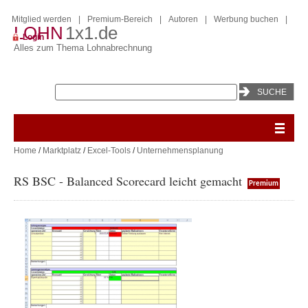
Mitglied werden
|
Premium-Bereich
|
Autoren
|
Werbung buchen
|
LOHN
1x1.de
Login
Alles zum Thema Lohnabrechnung
Home
/
Marktplatz
/
Excel-Tools
/
Unternehmensplanung
RS BSC - Balanced Scorecard leicht gemacht
Premium