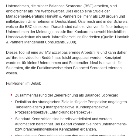
Unternehmen, die mit der Balanced Scorecard (BSC) arbeiten, sind
erfolgreicher als ihre Wettbewerber. Dies ergab eine Studie der
Management-Beratung Horváth & Partners bei mehr als 100 großen und
mittelgroßen Unternehmen in Deutschland, Österreich und in der Schweiz,
welche die BSC einsetzen. Danach sind nahezu vier von fünf der befragten
Unternehmen der Meinung, dass sie ihre Konkurrenz sowohl hinsichtlich
Umsatzwachstum als auch Jahresüberschuss übertreffen (Quelle: Horvàrth
& Partners Mangement Consultants, 2008).
Dieses Tool ist eine auf MS Excel basierende Arbeitshilfe und kann daher
auf ihre individuellen Bedürfnisse leicht angepasst werden. Konzipiert
wurde es für kleine Unternehmen und Freiberufler. Ideal ist es auch für
Studenten, die die Funktionsweise einer Balanced Scorecard erlernen
wollen.
Funktionen im Detail:
Zusammenfassung der Zielerreichung als Balanced Scorecard
Definition der strategischen Ziele in für jede Perspektive angelegten
Tabellenblättern (Finanzperspektive, Kundenperspektive,
Prozessperspektive, Entwicklungsperspektive)
Standard-Kennzahlen sind bereits vordefiniert und werden
automatisch berechnet. Bei Bedarf können Sie noch unternehmens-
bzw. branchenindividuelle Kennzahlen ergänzen.