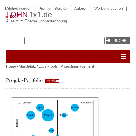
Mitglied werden
|
Premium-Bereich
|
Autoren
|
Werbung buchen
|
LOHN
1x1.de
Login
Alles zum Thema Lohnabrechnung
Home
/
Marktplatz
/
Excel-Tools
/
Projektmanagement
Projekt-Portfolio
Premium