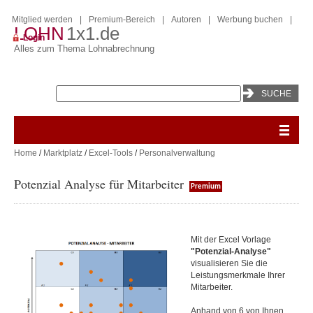
Mitglied werden
|
Premium-Bereich
|
Autoren
|
Werbung buchen
|
LOHN
1x1.de
Login
Alles zum Thema Lohnabrechnung
Home
/
Marktplatz
/
Excel-Tools
/
Personalverwaltung
Potenzial Analyse für Mitarbeiter
Premium
Mit der Excel Vorlage
"Potenzial-Analyse"
visualisieren Sie die
Leistungsmerkmale Ihrer
Mitarbeiter.
Anhand von 6 von Ihnen