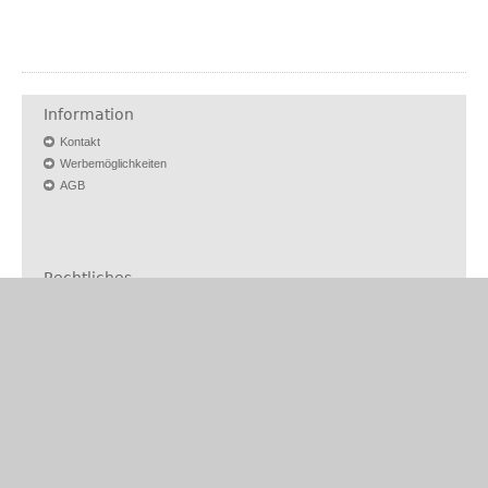
Information
Kontakt
Werbemöglichkeiten
AGB
Rechtliches
Vertrag kündigen
Vertrag widerrufen
Barrierefreiheit
Nutzungsbedingungen
Datenschutz
Impressum
Für Nutzer
Autor werden