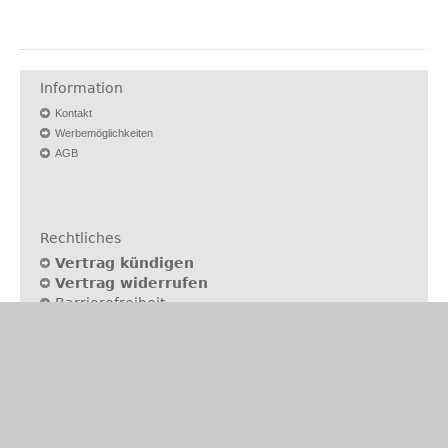
Information
Kontakt
Werbemöglichkeiten
AGB
Rechtliches
Vertrag kündigen
Vertrag widerrufen
Barrierefreiheit
Nutzungsbedingungen
Datenschutz
Impressum
Für Nutzer
Autor werden
Mitgliedschaft