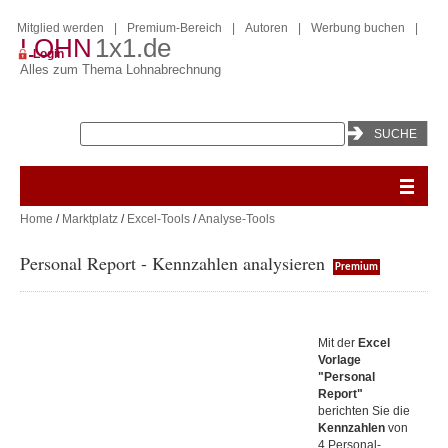
Mitglied werden
|
Premium-Bereich
|
Autoren
|
Werbung buchen
|
LOHN
1x1.de
Login
Alles zum Thema Lohnabrechnung
Home
/
Marktplatz
/
Excel-Tools
/
Analyse-Tools
Personal Report - Kennzahlen analysieren
Premium
Mit der
Excel
Vorlage
"Personal
Report"
berichten Sie die
Kennzahlen
von
4 Personal-