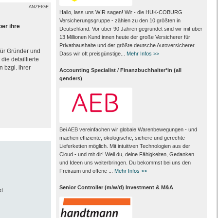
ANZEIGE
Hallo, lass uns WIR sagen! Wir - die HUK-COBURG
Versicherungsgruppe - zählen zu den 10 größten in
ber ihre
Deutschland. Vor über 90 Jahren gegründet sind wir mit über
13 Millionen Kund:innen heute der große Versicherer für
Privathaushalte und der größte deutsche Autoversicherer.
 für Gründer und
Dass wir oft preisgünstige...
Mehr Infos >>
ie detaillierte
 bzgl. ihrer
Accounting Specialist / Finanzbuchhalter*in (all
genders)
Bei AEB vereinfachen wir globale Warenbewegungen - und
machen effiziente, ökologische, sichere und gerechte
Lieferketten möglich. Mit intuitiven Technologien aus der
Cloud - und mit dir! Weil du, deine Fähigkeiten, Gedanken
und Ideen uns weiterbringen. Du bekommst bei uns den
Freiraum und offene ...
Mehr Infos >>
Senior Controller (m/w/d) Investment & M&A
t