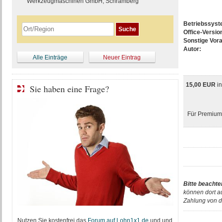
Werkzeugmaschinen GmbH, Schramberg
Betriebssys
Office-Versio
Sonstige Vor
Autor:
Alle Einträge
Neuer Eintrag
15,00 EUR
i
Sie haben eine Frage?
Für Premium-
Bitte beachte
können dort a
Zahlung von d
Nutzen Sie kostenfrei das
Forum auf Lohn1x1.de
und und