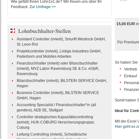
Wie gefällt Ihnen Lohn1x1.de? Wir freuen uns über Ihr
Feedback.
Zur Umfrage >>
15,00 EUR
i
Lohnbuchhalter-Stellen
Assistant Controller (m/w/d), Smurfit Westrock GmbH,
Für Premium-
St. Leon-Rot
Projektcontroller (m/w/d), Lödige Industries GmbH,
Paderborn und Mobiles Arbeiten
So haben Sie d
Finanzbuchhalter (m/w/d) oder Bilanzbuchhalter
(m/w/d), MVZ Labor Ravensburg SE & Co. eGbR,
Vertrieb
Ravensburg
Einkauf
Bilanzbuchhalter (m/w/d), BILSTEIN SERVICE GmbH,
Persona
Hagen
Finanze
Business Controller (m/w/d), BILSTEIN SERVICE
GmbH, Hagen
Somit haben Si
Accounting Specialist / Finanzbuchhalter*in (all
genders), AEB SE, Stuttgart
Ideal für Cont
Controller strategisches Kapazitätscontrolling
Mit der Excel
(w/m/d), HUK-COBURG Versicherungsgruppe,
Hier geht es 
Coburg
Leitung Controlling (m/w/d), Schwäbische