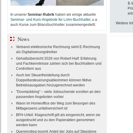
3.
Prü
arb
In unserer
Seminar-Rubrik
haben wir einige aktuelle
Seminar- und Kurs-Angebote für Lohn-Buchhalter
, u.a.
Weitere In
auch Kurse zum Bilanzbuchhalter zusammengestellt.
News
Verband elektronische Rechnung sieht E-Rechnung
als Digitalisierungstreiber
Gehaltsübersicht 2026 von Robert Half: Erfahrung
und Fachkenntnisse zahlen sich bei Buchhaltern und
Controllern aus
Auch bei Steuerfreistellung durch
Doppelbesteuerungsabkommen können fiktive
Betriebsausgaben hinzugerechnet werden
"Doomjobbing" – viele Jobsuchende scrollen an den
passenden Angeboten vorbei
Wann im Homeoffice der Weg zum Besorgen des
Mittagessens unfallversichert ist
BFH-Urteil: Klageschrift gilt als eingereicht, wenn sie
ausgedruckt und zu den Papierakten genommen
werden kann
Quereinstieg boomt: Anteil der Jobs auf Stepstone