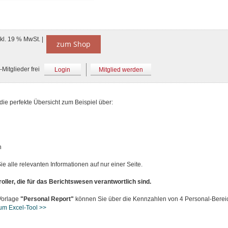
nkl. 19 % MwSt. |
zum Shop
Mitglieder frei
Login
Mitglied werden
ie perfekte Übersicht zum Beispiel über:
l
n
e alle relevanten Informationen auf nur einer Seite.
roller, die für das Berichtswesen verantwortlich sind.
 Vorlage
"Personal Report"
können Sie über die Kennzahlen von 4 Personal-Bereic
zum Excel-Tool >>