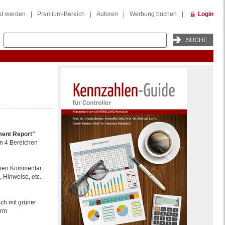
ed werden
|
Premium-Bereich
|
Autoren
|
Werbung buchen
|
Login
ment Report"
n 4 Bereichen
inen Kommentar
Hinweise, etc.
ch mit grüner
orm