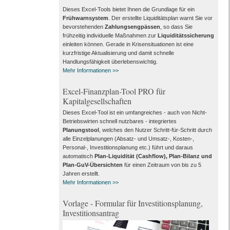
Dieses Excel-Tools bietet Ihnen die Grundlage für ein
Frühwarnsystem
. Der erstellte Liquiditätsplan warnt Sie vor
bevorstehenden
Zahlungsengpässen
, so dass Sie
frühzeitig individuelle Maßnahmen zur
Liquiditätssicherung
einleiten können. Gerade in Krisensituationen ist eine
kurzfristige Aktualisierung und damit schnelle
Handlungsfähigkeit überlebenswichtig.
Mehr Informationen >>
Excel-Finanzplan-Tool PRO für
Kapitalgesellschaften
Dieses Excel-Tool ist ein umfangreiches - auch von Nicht-
Betriebswirten schnell nutzbares - integriertes
Planungstool
, welches den Nutzer Schritt-für-Schritt durch
alle Einzelplanungen (Absatz- und Umsatz-, Kosten-,
Personal-, Investitionsplanung etc.) führt und daraus
automatisch
Plan-Liquidität (Cashflow), Plan-Bilanz und
Plan-GuV-Übersichten
für einen Zeitraum von bis zu 5
Jahren erstellt.
Mehr Informationen >>
Vorlage - Formular für Investitionsplanung,
Investitionsantrag