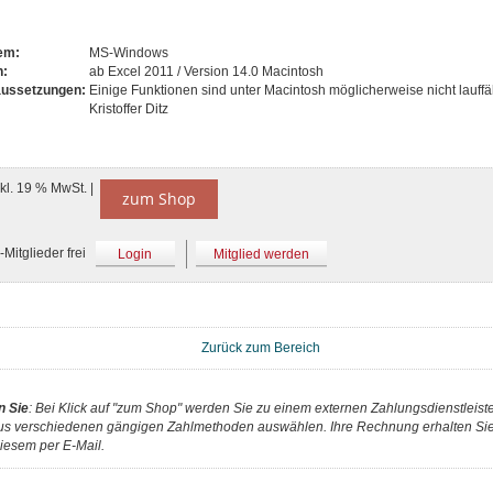
tem:
MS-Windows
n:
ab Excel 2011 / Version 14.0 Macintosh
aussetzungen:
Einige Funktionen sind unter Macintosh möglicherweise nicht lauffä
Kristoffer Ditz
nkl. 19 % MwSt. |
zum Shop
Mitglieder frei
Login
Mitglied werden
Zurück zum Bereich
n Sie
: Bei Klick auf "zum Shop" werden Sie zu einem externen Zahlungsdienstleister
us verschiedenen gängigen Zahlmethoden auswählen. Ihre Rechnung erhalten Sie 
iesem per E-Mail.