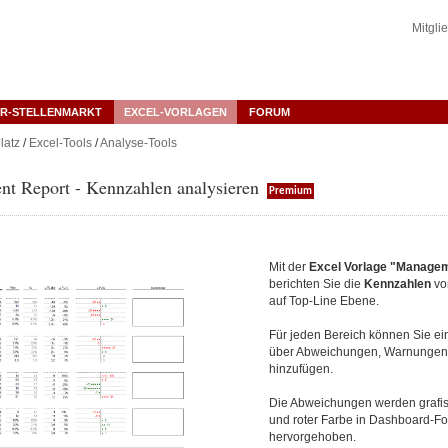
Mitgli
R-STELLENMARKT
EXCEL-VORLAGEN
FORUM
latz
/
Excel-Tools
/
Analyse-Tools
t Report - Kennzahlen analysieren
Premium
Mit der
Excel Vorlage "Manage
berichten Sie die
Kennzahlen
vo
auf Top-Line Ebene.
Für jeden Bereich können Sie e
über Abweichungen, Warnungen, 
hinzufügen.
Die Abweichungen werden grafis
und roter Farbe in Dashboard-F
hervorgehoben.