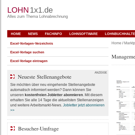
LOHN
1x1.de
Alles zum Thema Lohnabrechnung
HOME
NEWS
FACHINFO
LOHNSOFTWARE
LOHNBUCHHALTE
Home
/
Marktp
Excel-Vorlagen-Verzeichnis
Excel-Vorlage suchen
Managemen
Excel-Vorlage eintragen
ANZEIGE
Neueste Stellenangebote
Sie möchten über neu eingehende Stellenangebote
automatisch informiert werden? Dann können Sie
unseren
kostenfreien Jobletter abonnieren
. Mit diesem
erhalten Sie alle 14 Tage die aktuellsten Stellenanzeigen
und weitere Arbeitsmarkt-News.
Jobletter jetzt abonnieren
>>
Besucher-Umfrage