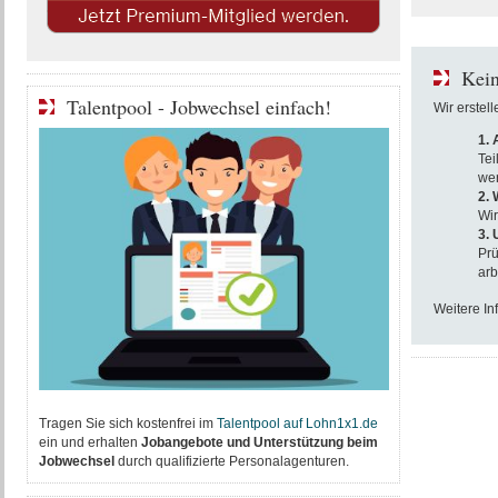
Kein
Talentpool - Jobwechsel einfach!
Wir erstel
1.
Tei
wer
2. 
Wir
3.
Prü
arb
Weitere In
Tragen Sie sich kostenfrei im
T
alentpool auf Lohn1x1.de
ein und erhalten
Jobangebote und Unterstützung beim
Jobwechsel
durch qualifizierte Personalagenturen.