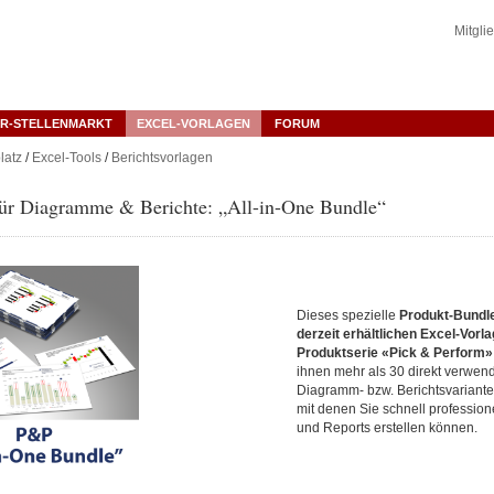
Mitgli
R-STELLENMARKT
EXCEL-VORLAGEN
FORUM
latz
/
Excel-Tools
/
Berichtsvorlagen
für Diagramme & Berichte: „All-in-One Bundle“
Dieses spezielle
Produkt-Bundl
derzeit erhältlichen Excel-Vorl
Produktserie «Pick & Perform»
ihnen mehr als 30 direkt verwen
Diagramm- bzw. Berichtsvariante
mit denen Sie schnell profession
und Reports erstellen können.