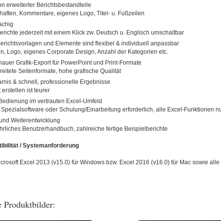
on erweiterter Berichtsbestandteile
haften, Kommentare, eigenes Logo, Titel- u. Fußzeilen
achig
Berichte jederzeit mit einem Klick zw. Deutsch u. Englisch umschaltbar
Berichtsvorlagen und Elemente sind flexibel & individuell anpassbar
n, Logo, eigenes Corporate Design, Anzahl der Kategorien etc.
nauer Grafik-Export für PowerPoint und Print-Formate
reitete Seitenformate, hohe grafische Qualität
arnis & schnell, professionelle Ergebnisse
 erstellen ist teurer
e Bedienung im vertrauten Excel-Umfeld
 Spezialsoftware oder Schulung/Einarbeitung erforderlich, alle Excel-Funktionen n
und Weiterentwicklung
hrliches Benutzerhandbuch, zahlreiche fertige Beispielberichte
bilität / Systemanforderung
rosoft Excel 2013 (v15.0) für Windows bzw. Excel 2016 (v16.0) für Mac sowie alle
 Produktbilder: