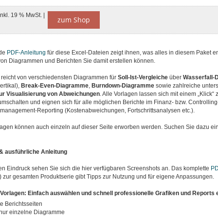
inkl. 19 % MwSt. |
zum Shop
nde
PDF-Anleitung
für diese Excel-Dateien zeigt ihnen, was alles in diesem Paket en
von Diagrammen und Berichten Sie damit erstellen können.
reicht von verschiedensten Diagrammen für
Soll-Ist-Vergleiche
über
Wasserfall
ertikal),
Break-Even-Diagramme
,
Burndown-Diagramme
sowie zahlreiche unters
r Visualisierung von Abweichungen
. Alle Vorlagen lassen sich mit einem „Klick
mschalten und eignen sich für alle möglichen Berichte im Finanz- bzw. Controllin
ktmanagement-Reporting (Kostenabweichungen, Fortschrittsanalysen etc.).
lagen können auch einzeln auf dieser Seite erworben werden. Suchen Sie dazu ei
 ausführliche Anleitung
ten Eindruck sehen Sie sich die hier verfügbaren Screenshots an. Das komplette
PD
) zur gesamten Produktserie gibt Tipps zur Nutzung und für eigene Anpassungen.
orlagen: Einfach auswählen und schnell professionelle Grafiken und Reports e
e Berichtsseiten
 nur einzelne Diagramme