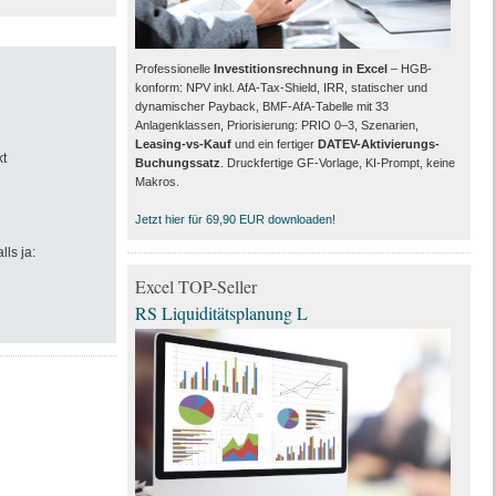
Professionelle
Investitionsrechnung in Excel
– HGB-
konform: NPV inkl. AfA-Tax-Shield, IRR, statischer und
dynamischer Payback, BMF-AfA-Tabelle mit 33
Anlagenklassen, Priorisierung: PRIO 0–3, Szenarien,
Leasing-vs-Kauf
und ein fertiger
DATEV-Aktivierungs-
t
Buchungssatz
. Druckfertige GF-Vorlage, KI-Prompt, keine
Makros.
Jetzt hier für 69,90 EUR downloaden!
lls ja:
Excel TOP-Seller
RS Liquiditätsplanung L