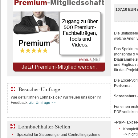
107,10 EUR
Die umfasse
welche Arten 
Das Spektrum 
(horizontal & v
Diagramme zu
und Englisch u
für das Proje
Die Excel-Vor
Perform»
.
Besucher-Umfrage
Screenshots &
Wie gefällt Ihnen Lohn1x1.de? Wir freuen uns über Ihr
Feedback.
Zur Umfrage >>
Für einen ers
PDF verlinken
»P&P« Excel-V
Lohnbuchhalter-Stellen
Komplett
=> nicht
Spezialist für Steuerungs- und Controllingsysteme