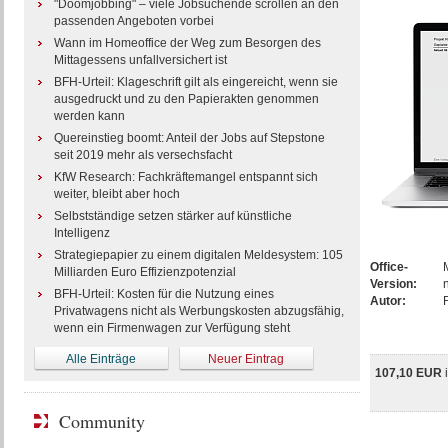
"Doomjobbing" – viele Jobsuchende scrollen an den
passenden Angeboten vorbei
Wann im Homeoffice der Weg zum Besorgen des
Mittagessens unfallversichert ist
BFH-Urteil: Klageschrift gilt als eingereicht, wenn sie
ausgedruckt und zu den Papierakten genommen
werden kann
Quereinstieg boomt: Anteil der Jobs auf Stepstone
seit 2019 mehr als versechsfacht
KfW Research: Fachkräftemangel entspannt sich
weiter, bleibt aber hoch
Selbstständige setzen stärker auf künstliche
Intelligenz
Strategiepapier zu einem digitalen Meldesystem: 105
Office-
Milliarden Euro Effizienzpotenzial
Version:
BFH-Urteil: Kosten für die Nutzung eines
Autor:
Privatwagens nicht als Werbungskosten abzugsfähig,
wenn ein Firmenwagen zur Verfügung steht
Alle Einträge
Neuer Eintrag
107,10 EUR
Community