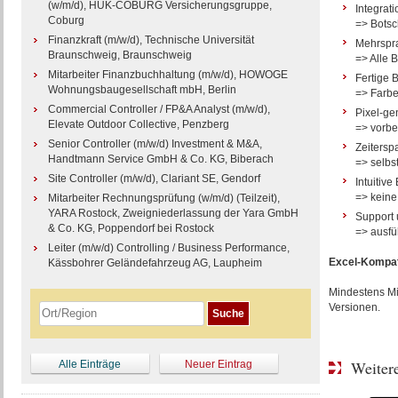
(w/m/d), HUK-COBURG Versicherungsgruppe,
Integrati
Coburg
=> Botsc
Finanzkraft (m/w/d), Technische Universität
Mehrspr
Braunschweig, Braunschweig
=> Alle 
Mitarbeiter Finanzbuchhaltung (m/w/d), HOWOGE
Fertige 
Wohnungsbaugesellschaft mbH, Berlin
=> Farbe
Commercial Controller / FP&A Analyst (m/w/d),
Pixel-ge
Elevate Outdoor Collective, Penzberg
=> vorbe
Senior Controller (m/w/d) Investment & M&A,
Zeitersp
Handtmann Service GmbH & Co. KG, Biberach
=> selbst
Site Controller (m/w/d), Clariant SE, Gendorf
Intuitiv
=> keine
Mitarbeiter Rechnungsprüfung (w/m/d) (Teilzeit),
YARA Rostock, Zweigniederlassung der Yara GmbH
Support 
& Co. KG, Poppendorf bei Rostock
=> ausfü
Leiter (m/w/d) Controlling / Business Performance,
Excel-Kompati
Kässbohrer Geländefahrzeug AG, Laupheim
Mindestens Mic
Versionen.
Weitere
Alle Einträge
Neuer Eintrag