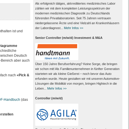
Als erfolgreich tätiges, akkreditiertes medizinisches Labor
zählen wir mit dem kompletten Leistungs­spektrum der
modernen medizinischen Diagnostik zu Deutschlands
führenden Privat­laboratorien. Seit 75 Jahren vertrauen
nieder­gelassene Ärzte und eine Vielzahl an Kranken­häusern
der Labor­diagnost...
Mehr Infos >>
thalten ist und
Senior Controller (m/w/d) Investment & M&A
-Diagramme
chiedliche
“ zwischen Deutsch
g-Bereich aber auch
Über 150 Jahre Berufserfahrung? Keine Sorge, die bringen
wir schon mit! Als Familienunternehmen in fünfter Generation
starteten wir als kleine Gießerei – noch bevor das Auto
nfach nach
«Pick &
erfunden wurde. Heute gestalten wir mit unseren Automotive-
Lösungen die Mobilität von morgen, bringen Hightech in die
Leben...
Mehr Infos >>
Controller (m/w/d)
F-Handbuch
(das
rstellen