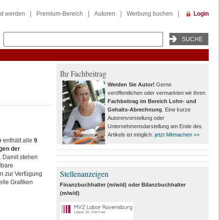
ed werden
|
Premium-Bereich
|
Autoren
|
Werbung buchen
|
Login
Ihr Fachbeitrag
Werden Sie Autor!
Gerne
veröffentlichen oder vermarkten wir ihren
Fachbeitrag im Bereich Lohn- und
Gehalts-Abrechnung
. Eine kurze
Autorenvorstellung oder
Unternehmensdarstellung am Ende des
Artikels ist möglich.
jetzt Mitmachen >>
e
enthält alle
9
agen der
. Damit stehen
dbare
Stellenanzeigen
n zur Verfügung
elle Grafiken
Finanzbuchhalter (m/w/d) oder Bilanzbuchhalter
(m/w/d)