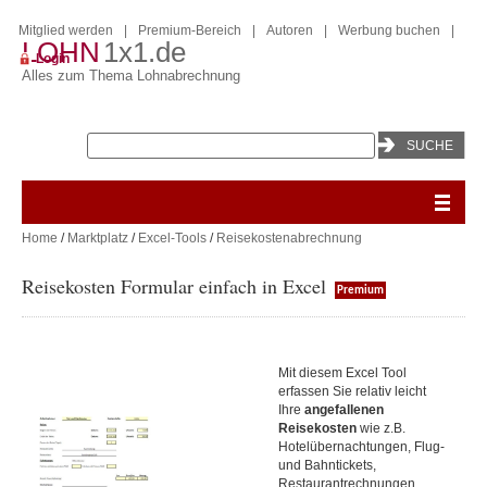
Mitglied werden
|
Premium-Bereich
|
Autoren
|
Werbung buchen
|
LOHN
1x1.de
Login
Alles zum Thema Lohnabrechnung
Home
/
Marktplatz
/
Excel-Tools
/
Reisekostenabrechnung
Reisekosten Formular einfach in Excel
Premium
Mit diesem Excel Tool
erfassen Sie relativ leicht
Ihre
angefallenen
Reisekosten
wie z.B.
Hotelübernachtungen, Flug-
und Bahntickets,
Restaurantrechnungen,